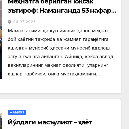
Меҳнатга берилган юксак
эътироф: Наманганда 53 нафар
нуроний «Меҳнат фахрийси»
06.07.2026
кўкрак нишони билан
Мамлакатимизда кўп йиллик ҳалол меҳнат,
тақдирланди
бой ҳаётий тажриба ва жамият тараққиётига
қўшилган муносиб ҳиссани муносиб қадрлаш
эзгу анъанага айланган. Айниқса, кекса авлод
вакилларининг меҳнат фаолияти, уларнинг
ёшлар тарбияси, оила мустаҳкамлиги…
ЖАМИЯТ
Йўлдаги масъулият – ҳаёт