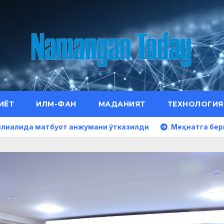
ИЁТ
ИЛМ-ФАН
МАДАНИЯТ
ТЕХНОЛОГИЯ
буот анжумани ўтказилди
Меҳнатга берилган юксак 