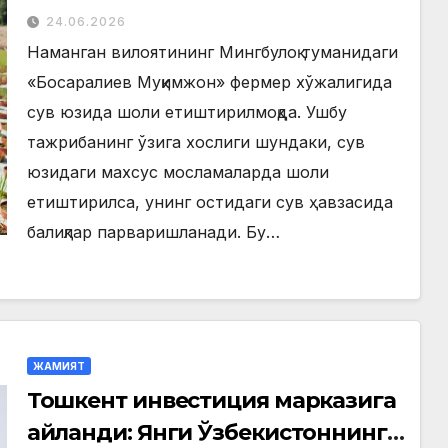
юзида шоли етиштирилмоқда
24.06.2026
Наманган вилоятининг Мингбулоқ туманидаги
«Босаралиев Муқимжон» фермер хўжалигида
сув юзида шоли етиштирилмоқда. Ушбу
тажрибанинг ўзига хослиги шундаки, сув
юзидаги махсус мосламаларда шоли
етиштирилса, унинг остидаги сув ҳавзасида
балиқлар парваришланади. Бу…
ЖАМИЯТ
Тошкент инвестиция марказига
айланди: Янги Ўзбекистоннинг