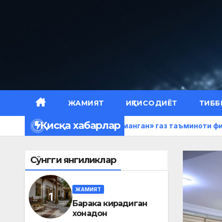
Skip
to
content
ЖАМИЯТ
ИҚТИСОДИЁТ
ТИББ
Қисқа хабарлар
н
«Ҳудудгаз Наманган» газ таъминоти филиалида мат
Сўнгги янгиликлар
ЖАМИЯТ
Барака кирадиган
хонадон