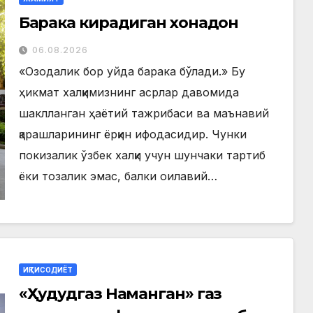
Барака кирадиган хонадон
06.08.2026
«Озодалик бор уйда барака бўлади.» Бу
ҳикмат халқимизнинг асрлар давомида
шаклланган ҳаётий тажрибаси ва маънавий
қарашларининг ёрқин ифодасидир. Чунки
покизалик ўзбек халқи учун шунчаки тартиб
ёки тозалик эмас, балки оилавий…
ИҚТИСОДИЁТ
«Ҳудудгаз Наманган» газ