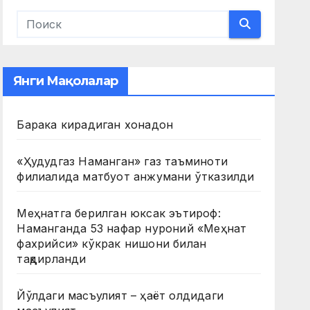
Янги Мақолалар
Барака кирадиган хонадон
«Ҳудудгаз Наманган» газ таъминоти
филиалида матбуот анжумани ўтказилди
Меҳнатга берилган юксак эътироф:
Наманганда 53 нафар нуроний «Меҳнат
фахрийси» кўкрак нишони билан
тақдирланди
Йўлдаги масъулият – ҳаёт олдидаги