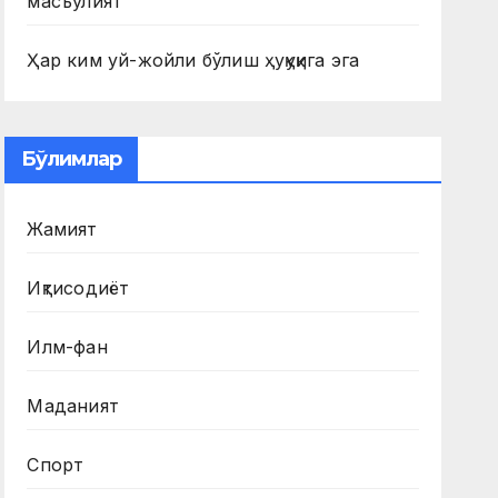
масъулият
Ҳар ким уй-жойли бўлиш ҳуқуқига эга
Бўлимлар
Жамият
Иқтисодиёт
Илм-фан
Маданият
Спорт