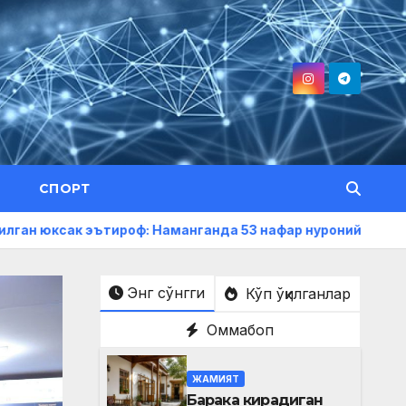
СПОРТ
эътироф: Наманганда 53 нафар нуроний «Меҳнат фахрийси»
Энг сўнгги
Кўп ўқилганлар
Оммабоп
ЖАМИЯТ
Барака кирадиган