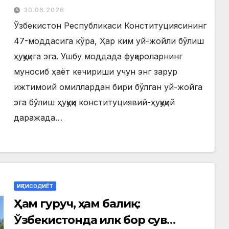
30.06.2026
Ўзбекистон Республикаси Конституциясининг
47-моддасига кўра, Ҳар ким уй-жойли бўлиш
ҳуқуқига эга. Ушбу моддада фуқароларнинг
муносиб ҳаёт кечириши учун энг зарур
ижтимоий омиллардан бири бўлган уй-жойга
эга бўлиш ҳуқуқи конституциявий-ҳуқуқий
даражада…
ИҚТИСОДИЁТ
Ҳам гуруч, ҳам балиқ:
Ўзбекистонда илк бор сув