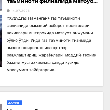
таъминоти филиалида матбуот
анжумани ўтказилди
14.07.2026
«Ҳудудгаз Наманган» газ таъминоти
филиалида оммавий ахборот воситалари
вакиллари иштирокида матбуот анжумани
бўлиб ўтди. Унда газ таъминоти тизимида
амалга оширилган ислоҳотлар,
рақамлаштириш жараёнлари, моддий-техник
базани мустаҳкамлаш ҳамда куз-қиш
мавсумига тайёргарлик…
ЖАМИЯТ