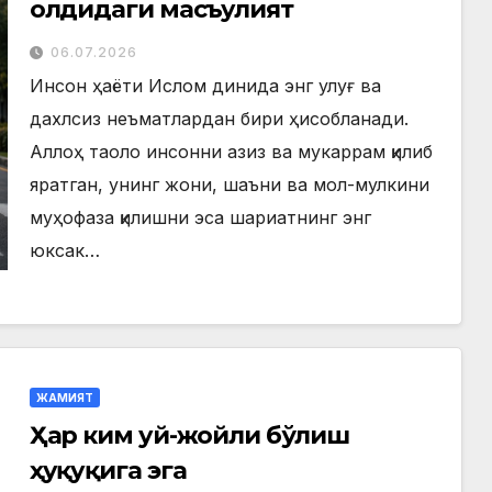
олдидаги масъулият
06.07.2026
Инсон ҳаёти Ислом динида энг улуғ ва
дахлсиз неъматлардан бири ҳисобланади.
Аллоҳ таоло инсонни азиз ва мукаррам қилиб
яратган, унинг жони, шаъни ва мол-мулкини
муҳофаза қилишни эса шариатнинг энг
юксак…
ЖАМИЯТ
Ҳар ким уй-жойли бўлиш
ҳуқуқига эга