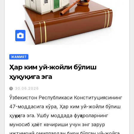
ЖАМИЯТ
Ҳар ким уй-жойли бўлиш
ҳуқуқига эга
30.06.2026
Ўзбекистон Республикаси Конституциясининг
47-моддасига кўра, Ҳар ким уй-жойли бўлиш
ҳуқуқига эга. Ушбу моддада фуқароларнинг
муносиб ҳаёт кечириши учун энг зарур
ижтимоий омиллардан бири бўлган уй-жойга