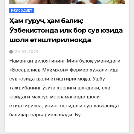
ИҚТИСОДИЁТ
Ҳам гуруч, ҳам балиқ:
Ўзбекистонда илк бор сув юзида
шоли етиштирилмоқда
24.06.2026
Наманган вилоятининг Мингбулоқ туманидаги
«Босаралиев Муқимжон» фермер хўжалигида
сув юзида шоли етиштирилмоқда. Ушбу
тажрибанинг ўзига хослиги шундаки, сув
юзидаги махсус мосламаларда шоли
етиштирилса, унинг остидаги сув ҳавзасида
балиқлар парваришланади. Бу…