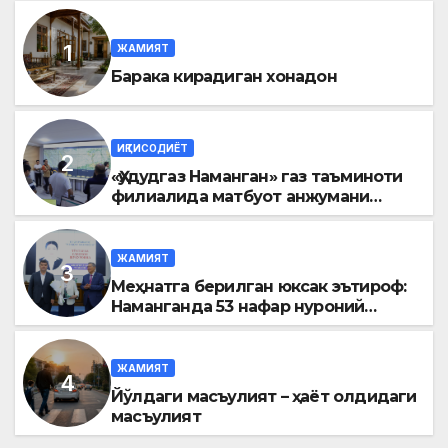
ЖАМИЯТ
Барака кирадиган хонадон
ИҚТИСОДИЁТ
«Ҳудудгаз Наманган» газ таъминоти
филиалида матбуот анжумани
ўтказилди
ЖАМИЯТ
Меҳнатга берилган юксак эътироф:
Наманганда 53 нафар нуроний
«Меҳнат фахрийси» кўкрак нишони
билан тақдирланди
ЖАМИЯТ
Йўлдаги масъулият – ҳаёт олдидаги
масъулият