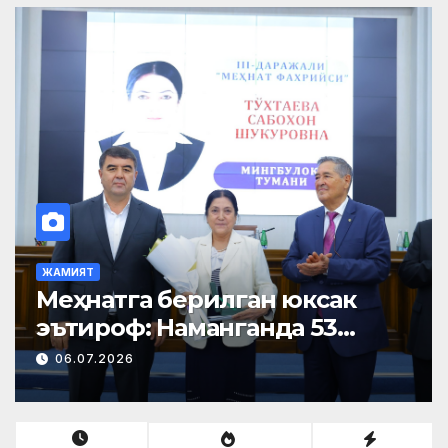
ЖАМИЯТ
Меҳнатга берилган юксак
эътироф: Наманганда 53
нафар нуроний «Меҳнат
06.07.2026
фахрийси» кўкрак нишони
билан тақдирланди