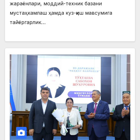
жараёнлари, моддий-техник базани
мустаҳкамлаш ҳамда куз-қиш мавсумига
тайёргарлик…