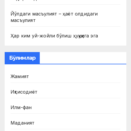
Йўлдаги масъулият – ҳаёт олдидаги
масъулият
Ҳар ким уй-жойли бўлиш ҳуқуқига эга
Бўлимлар
Жамият
Иқтисодиёт
Илм-фан
Маданият