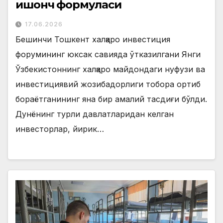
ишонч формуласи
17.06.2026
Бешинчи Тошкент халқаро инвестиция
форумининг юксак савияда ўтказилгани Янги
Ўзбекистоннинг халқаро майдондаги нуфузи ва
инвестициявий жозибадорлиги тобора ортиб
бораётганининг яна бир амалий тасдиғи бўлди.
Дунёнинг турли давлатларидан келган
инвесторлар, йирик…