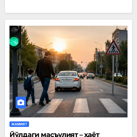
ЖАМИЯТ
Йўлдаги масъулият – ҳаёт