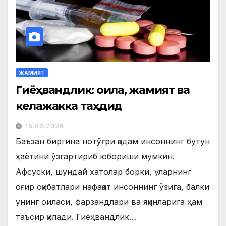
ЖАМИЯТ
Гиёҳвандлик: оила, жамият ва
келажакка таҳдид
15.06.2026
Баъзан биргина нотўғри қадам инсоннинг бутун
ҳаётини ўзгартириб юбориши мумкин.
Афсуски, шундай хатолар борки, уларнинг
оғир оқибатлари нафақат инсоннинг ўзига, балки
унинг оиласи, фарзандлари ва яқинларига ҳам
таъсир қилади. Гиёҳвандлик…