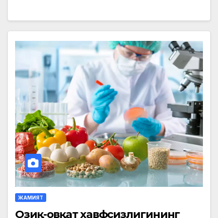
ЖАМИЯТ
Озиқ-овқат хавфсизлигининг