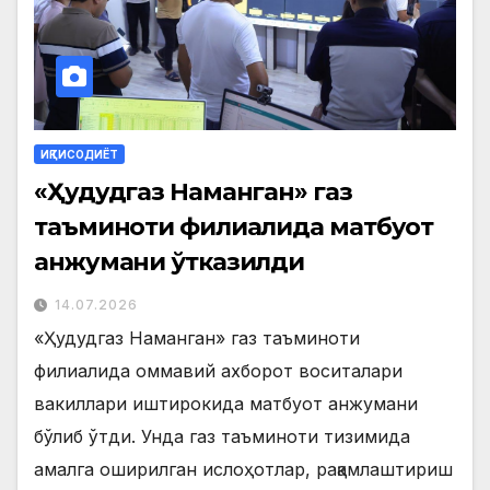
ИҚТИСОДИЁТ
«Ҳудудгаз Наманган» газ
таъминоти филиалида матбуот
анжумани ўтказилди
14.07.2026
«Ҳудудгаз Наманган» газ таъминоти
филиалида оммавий ахборот воситалари
вакиллари иштирокида матбуот анжумани
бўлиб ўтди. Унда газ таъминоти тизимида
амалга оширилган ислоҳотлар, рақамлаштириш