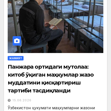
ЖАМИЯТ
Панжара ортидаги мутолаа:
китоб ўқиган маҳкумлар жазо
муддатини қисқартириш
тартиби тасдиқланди
15.06.2026
Ўзбекистон ҳукумати маҳкумларни жазони