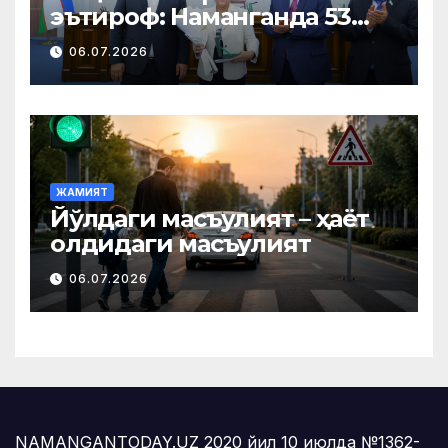
эътироф: Наманганда 53
нафар нуроний «Меҳнат
06.07.2026
фахрийси» кўкрак нишони
билан тақдирланди
ЖАМИЯТ
Йўлдаги масъулият – ҳаёт
олдидаги масъулият
06.07.2026
NAMANGANTODAY.UZ 2020 йил 10 июлда №1362-