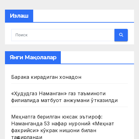
pagination
Излаш
Янги Мақолалар
Барака кирадиган хонадон
«Ҳудудгаз Наманган» газ таъминоти
филиалида матбуот анжумани ўтказилди
Меҳнатга берилган юксак эътироф:
Наманганда 53 нафар нуроний «Меҳнат
фахрийси» кўкрак нишони билан
тақдирланди