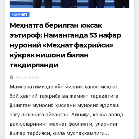
ЖАМИЯТ
Меҳнатга берилган юксак
эътироф: Наманганда 53 нафар
нуроний «Меҳнат фахрийси»
кўкрак нишони билан
тақдирланди
06.07.2026
Мамлакатимизда кўп йиллик ҳалол меҳнат,
бой ҳаётий тажриба ва жамият тараққиётига
қўшилган муносиб ҳиссани муносиб қадрлаш
эзгу анъанага айланган. Айниқса, кекса авлод
вакилларининг меҳнат фаолияти, уларнинг
ёшлар тарбияси, оила мустаҳкамлиги…