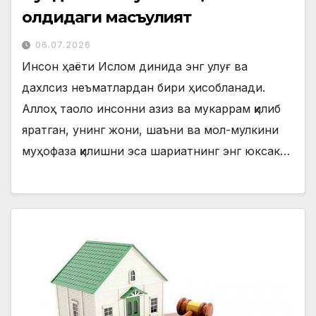
олдидаги масъулият
06.07.2026
Инсон ҳаёти Ислом динида энг улуғ ва
дахлсиз неъматлардан бири ҳисобланади.
Аллоҳ таоло инсонни азиз ва мукаррам қилиб
яратган, унинг жони, шаъни ва мол-мулкини
муҳофаза қилишни эса шариатнинг энг юксак…