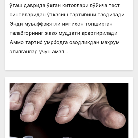
ўташ даврида ўқиган китоблари бўйича тест
синовларидан ўтказиш тартибини тасдиқлади.
Энди муваффақиятли имтиҳон топширган
талабгорнинг жазо муддати қисқартирилади.
Аммо тартиб умрбодга озодликдан маҳрум
этилганлар учун амал…