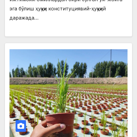
эга бўлиш ҳуқуқи конституциявий-ҳуқуқий
даражада…