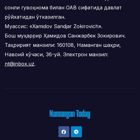
сонли гувоҳнома билан ОАВ сифатида давлат
рўйхатидан ўтказилган.
Муассис: «Xamidov Sandjar Zokirovich».
Бош муҳаррир Ҳамидов Санжарбек Зокирович.
Таҳририят манзили: 160108, Наманган шаҳри,
Навоий кўчаси, 36-уй. Электрон манзил:
nt@inbox.uz
.