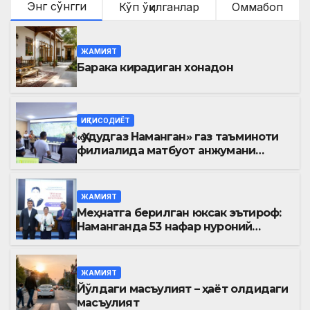
Энг сўнгги
Кўп ўқилганлар
Оммабоп
ЖАМИЯТ
Барака кирадиган хонадон
ИҚТИСОДИЁТ
«Ҳудудгаз Наманган» газ таъминоти
филиалида матбуот анжумани
ўтказилди
ЖАМИЯТ
Меҳнатга берилган юксак эътироф:
Наманганда 53 нафар нуроний
«Меҳнат фахрийси» кўкрак нишони
билан тақдирланди
ЖАМИЯТ
Йўлдаги масъулият – ҳаёт олдидаги
масъулият