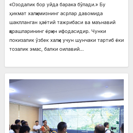
«Озодалик бор уйда барака бўлади.» Бу
ҳикмат халқимизнинг асрлар давомида
шаклланган ҳаётий тажрибаси ва маънавий
қарашларининг ёрқин ифодасидир. Чунки
покизалик ўзбек халқи учун шунчаки тартиб ёки
тозалик эмас, балки оилавий…