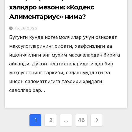
халқаро мезони: «Кодекс
Алиментариус» нима?
15.06.2026
Бугунги кунда истеъмолчилар учун озиқ-овқат
маҳсулотларининг сифати, хавфсизлиги ва
ишончлилиги энг муҳим масалалардан бирига
айланди. Дўкон пештахталаридаги ҳар бир
маҳсулотнинг таркиби, сақлаш муддати ва
инсон саломатлигига таъсири ҳақидаги
саволлар ҳар…
Posts
1
2
…
46