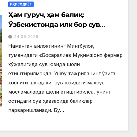
ИҚТИСОДИЁТ
Ҳам гуруч, ҳам балиқ:
Ўзбекистонда илк бор сув
юзида шоли етиштирилмоқда
24.06.2026
Наманган вилоятининг Мингбулоқ
туманидаги «Босаралиев Муқимжон» фермер
хўжалигида сув юзида шоли
етиштирилмоқда. Ушбу тажрибанинг ўзига
хослиги шундаки, сув юзидаги махсус
мосламаларда шоли етиштирилса, унинг
остидаги сув ҳавзасида балиқлар
парваришланади. Бу…