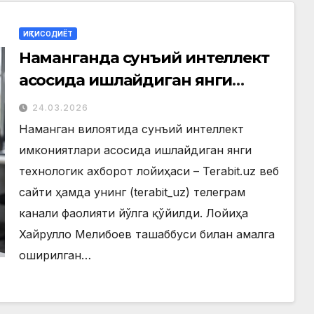
ИҚТИСОДИЁТ
Наманганда сунъий интеллект
асосида ишлайдиган янги
ахборот платформаси иш
24.03.2026
бошлади
Наманган вилоятида сунъий интеллект
имкониятлари асосида ишлайдиган янги
технологик ахборот лойиҳаси – Terabit.uz веб
сайти ҳамда унинг (terabit_uz) телеграм
канали фаолияти йўлга қўйилди. Лойиҳа
Хайрулло Мелибоев ташаббуси билан амалга
оширилган…