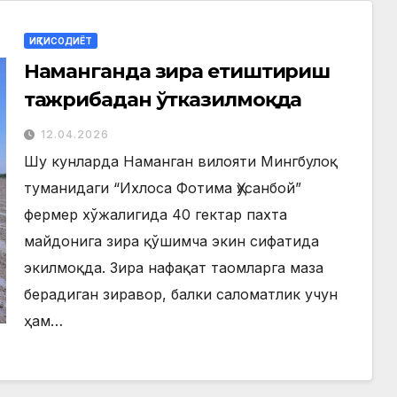
ИҚТИСОДИЁТ
Наманганда зира етиштириш
тажрибадан ўтказилмоқда
12.04.2026
Шу кунларда Наманган вилояти Мингбулоқ
туманидаги “Ихлоса Фотима Ҳусанбой”
фермер хўжалигида 40 гектар пахта
майдонига зира қўшимча экин сифатида
экилмоқда. Зира нафақат таомларга маза
берадиган зиравор, балки саломатлик учун
ҳам…