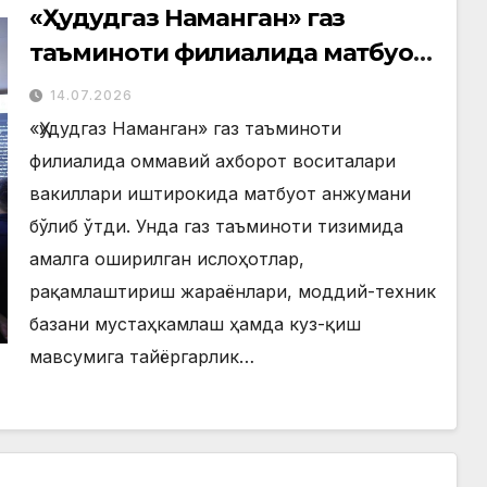
«Ҳудудгаз Наманган» газ
таъминоти филиалида матбуот
анжумани ўтказилди
14.07.2026
«Ҳудудгаз Наманган» газ таъминоти
филиалида оммавий ахборот воситалари
вакиллари иштирокида матбуот анжумани
бўлиб ўтди. Унда газ таъминоти тизимида
амалга оширилган ислоҳотлар,
рақамлаштириш жараёнлари, моддий-техник
базани мустаҳкамлаш ҳамда куз-қиш
мавсумига тайёргарлик…