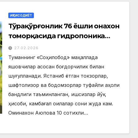
ИҚТИСОДИЁТ
Тўрақўрғонлик 76 ёшли онахон
томорқасида гидропоника
усулида қулупнай
27.02.2026
етиштирмоқда
Туманнинг «Соҳилобод» маҳаллада
яшовчилар асосан боғдорчилик билан
шуғулланади. Ястаниб ётган токзорлар,
шафтолизор ва бодомзорлар туфайли аҳоли
бандлиги таъминланган, ишсизлар йўқ
ҳисоби, камбағал оилалар сони жуда кам.
Оминахон Аюпова 10 сотихли…