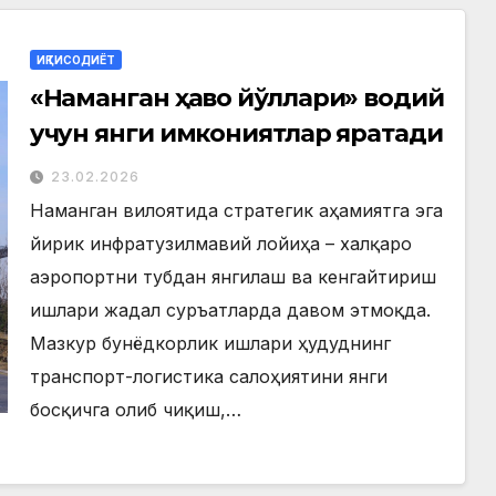
ИҚТИСОДИЁТ
«Наманган ҳаво йўллари» водий
учун янги имкониятлар яратади
23.02.2026
Наманган вилоятида стратегик аҳамиятга эга
йирик инфратузилмавий лойиҳа – халқаро
аэропортни тубдан янгилаш ва кенгайтириш
ишлари жадал суръатларда давом этмоқда.
Мазкур бунёдкорлик ишлари ҳудуднинг
транспорт-логистика салоҳиятини янги
босқичга олиб чиқиш,…