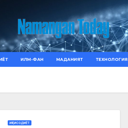
ИЁТ
ИЛМ-ФАН
МАДАНИЯТ
ТЕХНОЛОГИЯ
ИҚТИСОДИЁТ