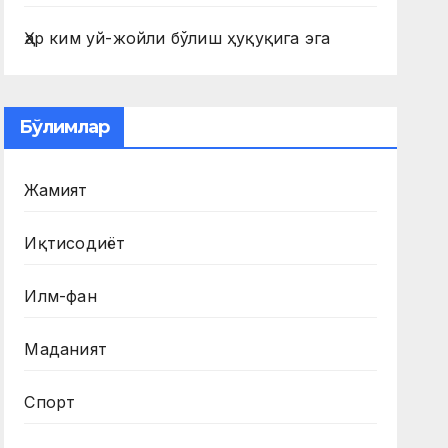
Ҳар ким уй-жойли бўлиш ҳуқуқига эга
Бўлимлар
Жамият
Иқтисодиёт
Илм-фан
Маданият
Спорт