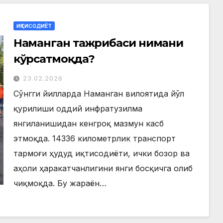
ИҚТИСОДИЁТ
Наманган тажрибаси нимани
кўрсатмоқда?
23.02.2026
Сўнгги йилларда Наманган вилоятида йўл
қурилиши оддий инфратузилма
янгиланишидан кенгроқ мазмун касб
этмоқда. 14336 километрлик транспорт
тармоғи ҳудуд иқтисодиёти, ички бозор ва
аҳоли ҳаракатчанлигини янги босқичга олиб
чиқмоқда. Бу жараён…