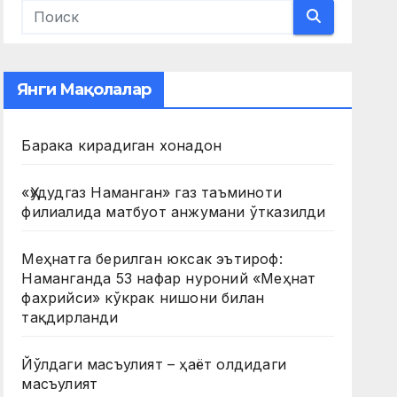
Янги Мақолалар
Барака кирадиган хонадон
«Ҳудудгаз Наманган» газ таъминоти
филиалида матбуот анжумани ўтказилди
Меҳнатга берилган юксак эътироф:
Наманганда 53 нафар нуроний «Меҳнат
фахрийси» кўкрак нишони билан
тақдирланди
Йўлдаги масъулият – ҳаёт олдидаги
масъулият