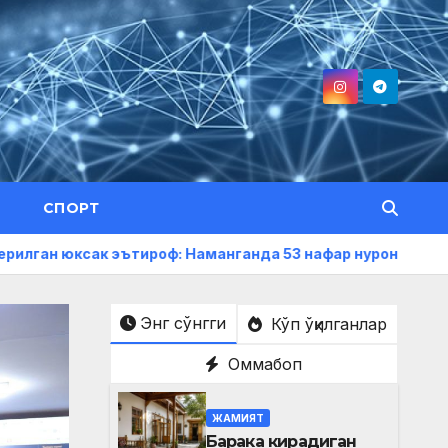
СПОРТ
 эътироф: Наманганда 53 нафар нуроний «Меҳнат фахрийс
Энг сўнгги
Кўп ўқилганлар
Оммабоп
ЖАМИЯТ
Барака кирадиган