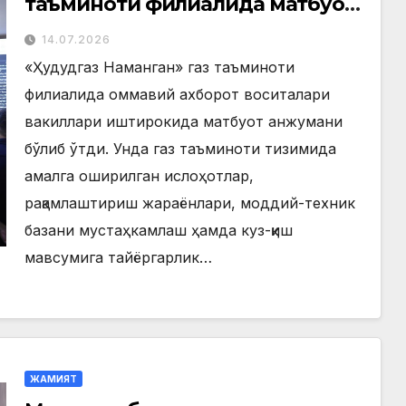
таъминоти филиалида матбуот
анжумани ўтказилди
14.07.2026
«Ҳудудгаз Наманган» газ таъминоти
филиалида оммавий ахборот воситалари
вакиллари иштирокида матбуот анжумани
бўлиб ўтди. Унда газ таъминоти тизимида
амалга оширилган ислоҳотлар,
рақамлаштириш жараёнлари, моддий-техник
базани мустаҳкамлаш ҳамда куз-қиш
мавсумига тайёргарлик…
ЖАМИЯТ