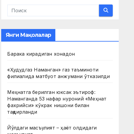
Янги Мақолалар
Барака кирадиган хонадон
«Ҳудудгаз Наманган» газ таъминоти
филиалида матбуот анжумани ўтказилди
Меҳнатга берилган юксак эътироф:
Наманганда 53 нафар нуроний «Меҳнат
фахрийси» кўкрак нишони билан
тақдирланди
Йўлдаги масъулият – ҳаёт олдидаги