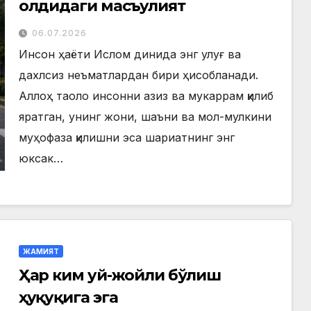
олдидаги масъулият
06.07.2026
Инсон ҳаёти Ислом динида энг улуғ ва
дахлсиз неъматлардан бири ҳисобланади.
Аллоҳ таоло инсонни азиз ва мукаррам қилиб
яратган, унинг жони, шаъни ва мол-мулкини
муҳофаза қилишни эса шариатнинг энг
юксак…
ЖАМИЯТ
Ҳар ким уй-жойли бўлиш
ҳуқуқига эга