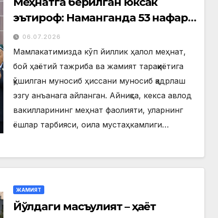
Меҳнатга берилган юксак
эътироф: Наманганда 53 нафар
нуроний «Меҳнат фахрийси»
06.07.2026
кўкрак нишони билан
Мамлакатимизда кўп йиллик ҳалол меҳнат,
тақдирланди
бой ҳаётий тажриба ва жамият тараққиётига
қўшилган муносиб ҳиссани муносиб қадрлаш
эзгу анъанага айланган. Айниқса, кекса авлод
вакилларининг меҳнат фаолияти, уларнинг
ёшлар тарбияси, оила мустаҳкамлиги…
ЖАМИЯТ
Йўлдаги масъулият – ҳаёт