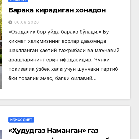
Барака кирадиган хонадон
06.08.2026
«Озодалик бор уйда барака бўлади.» Бу
ҳикмат халқимизнинг асрлар давомида
шаклланган ҳаётий тажрибаси ва маънавий
қарашларининг ёрқин ифодасидир. Чунки
покизалик ўзбек халқи учун шунчаки тартиб
ёки тозалик эмас, балки оилавий…
ИҚТИСОДИЁТ
«Ҳудудгаз Наманган» газ