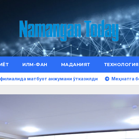
ИЁТ
ИЛМ-ФАН
МАДАНИЯТ
ТЕХНОЛОГИЯ
атбуот анжумани ўтказилди
Меҳнатга берилган юксак