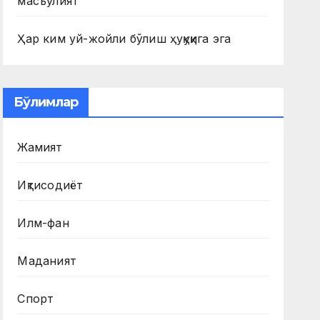
масъулият
Ҳар ким уй-жойли бўлиш ҳуқуқига эга
Бўлимлар
Жамият
Иқтисодиёт
Илм-фан
Маданият
Спорт