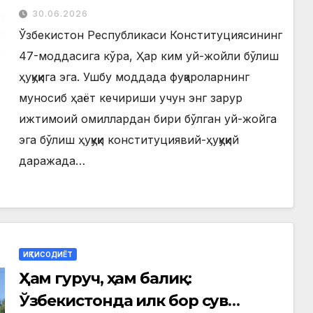
30.06.2026
Ўзбекистон Республикаси Конституциясининг
47-моддасига кўра, Ҳар ким уй-жойли бўлиш
ҳуқуқига эга. Ушбу моддада фуқароларнинг
муносиб ҳаёт кечириши учун энг зарур
ижтимоий омиллардан бири бўлган уй-жойга
эга бўлиш ҳуқуқи конституциявий-ҳуқуқий
даражада…
ИҚТИСОДИЁТ
Ҳам гуруч, ҳам балиқ:
Ўзбекистонда илк бор сув