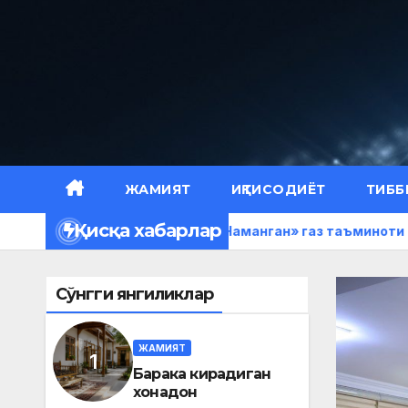
Skip
to
content
ЖАМИЯТ
ИҚТИСОДИЁТ
ТИББ
Қисқа хабарлар
дон
«Ҳудудгаз Наманган» газ таъминоти филиалида м
Сўнгги янгиликлар
ЖАМИЯТ
Барака кирадиган
хонадон