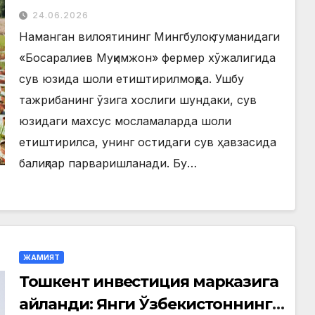
юзида шоли етиштирилмоқда
24.06.2026
Наманган вилоятининг Мингбулоқ туманидаги
«Босаралиев Муқимжон» фермер хўжалигида
сув юзида шоли етиштирилмоқда. Ушбу
тажрибанинг ўзига хослиги шундаки, сув
юзидаги махсус мосламаларда шоли
етиштирилса, унинг остидаги сув ҳавзасида
балиқлар парваришланади. Бу…
ЖАМИЯТ
Тошкент инвестиция марказига
айланди: Янги Ўзбекистоннинг