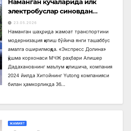
Наманган кўчаларида илк
электробуслар синовдан
ўтмоқда
23.05.2026
Наманган шаҳрида жамоат транспортини
модернизация қилиш бўйича янги ташаббус
амалга оширилмоқда. «Экспресс Долина»
қўшма корхонаси МЧЖ раҳбари Алишер
Дадахановнинг маълум қилишича, компания
2024 йилда Хитойнинг Yutong компанияси
билан ҳамкорликда 36…
ЖАМИЯТ