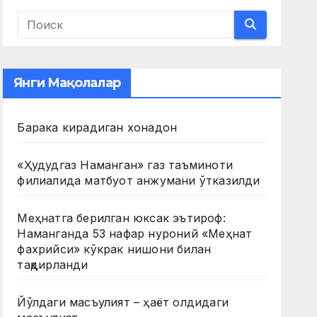
Янги Мақолалар
Барака кирадиган хонадон
«Ҳудудгаз Наманган» газ таъминоти
филиалида матбуот анжумани ўтказилди
Меҳнатга берилган юксак эътироф:
Наманганда 53 нафар нуроний «Меҳнат
фахрийси» кўкрак нишони билан
тақдирланди
Йўлдаги масъулият – ҳаёт олдидаги