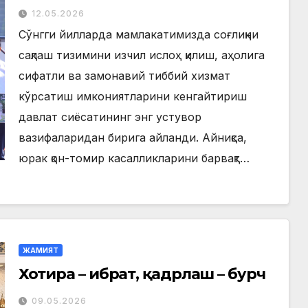
филиали фойдаланишга
12.05.2026
топширилди
Сўнгги йилларда мамлакатимизда соғлиқни
сақлаш тизимини изчил ислоҳ қилиш, аҳолига
сифатли ва замонавий тиббий хизмат
кўрсатиш имкониятларини кенгайтириш
давлат сиёсатининг энг устувор
вазифаларидан бирига айланди. Айниқса,
юрак қон-томир касалликларини барвақт…
ЖАМИЯТ
Хотира – ибрат, қадрлаш – бурч
09.05.2026