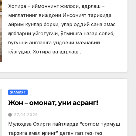
Хотира – иймоннинг жилоси, қадрлаш –
миллатнинг виждони Инсоният тарихида
айрим кунлар борки, улар оддий сана эмас
қалбларни уйғотувчи, ўтмишга назар солиб,
бугунни англашга ундовчи маънавий
кўзгудир. Хотира ва қадрлаш…
ЖАМИЯТ
Жон – омонат, уни асранг!
27.04.2026
Мулоҳаза Охирги пайтларда “соғлом турмуш
тарзига амал қилинг” деган гап тез-тез