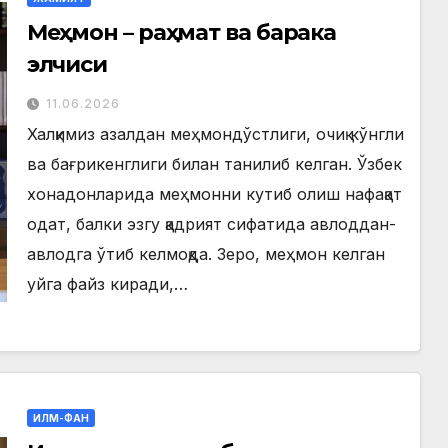
Меҳмон – раҳмат ва барака
элчиси
11.06.2026
Халқимиз азалдан меҳмондўстлиги, очиқ кўнгли
ва бағрикенглиги билан танилиб келган. Ўзбек
хонадонларида меҳмонни кутиб олиш нафақат
одат, балки эзгу қадрият сифатида авлоддан-
авлодга ўтиб келмоқда. Зеро, меҳмон келган
уйга файз киради,…
ИЛМ-ФАН