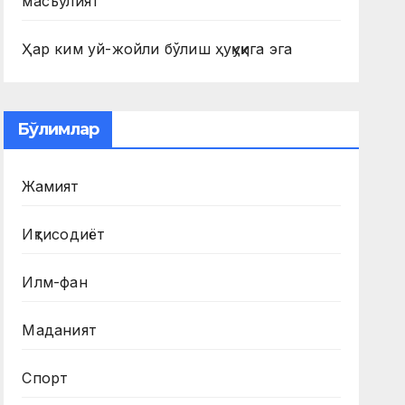
масъулият
Ҳар ким уй-жойли бўлиш ҳуқуқига эга
Бўлимлар
Жамият
Иқтисодиёт
Илм-фан
Маданият
Спорт