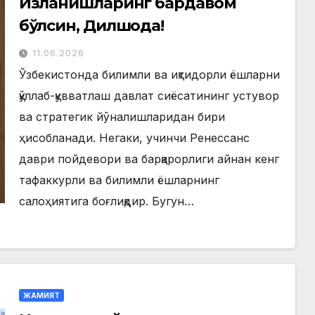
Изланишларинг бардавом
бўлсин, Дилшода!
11.06.2026
Ўзбекистонда билимли ва иқтидорли ёшларни
қўллаб-қувватлаш давлат сиёсатининг устувор
ва стратегик йўналишларидан бири
ҳисобланади. Негаки, учинчи Ренессанс
даври пойдевори ва барқарорлиги айнан кенг
тафаккурли ва билимли ёшларнинг
салоҳиятига боғлиқдир. Бугун…
ЖАМИЯТ