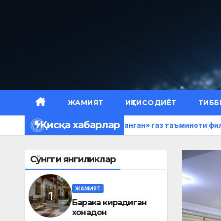
Skip
to
content
ЖАМИЯТ
ИҚТИСОДИЁТ
ТИББ
Қисқа хабарлар
«Ҳудудгаз Наманган» газ таъминоти филиалида матб
Сўнгги янгиликлар
ЖАМИЯТ
Барака кирадиган
хонадон