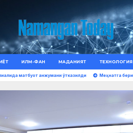
ИЁТ
ИЛМ-ФАН
МАДАНИЯТ
ТЕХНОЛОГИЯ
уот анжумани ўтказилди
Меҳнатга берилган юксак эъ