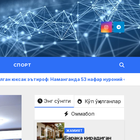
СПОРТ
тироф: Наманганда 53 нафар нуроний «Меҳнат фахрийси» 
Энг сўнгги
Кўп ўқилганлар
Оммабоп
ЖАМИЯТ
Барака кирадиган