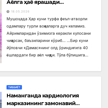
Аёлга ҳаё ярашади…
18.05.2026
Мушоҳада Ҳар куни турфа феъл-атворли
одамлару турли воқеаларга дуч келамиз.
Айримларидан ўзимизга керакли хулосани
чиқарсак, баъзиларини кўриб… …Бир куни
йўловчи «Дамас»нинг олд ўриндиғига 40
ёшлардаги бир аёл чиқди. Тўла бўлишига…
ТИББИЁТ
Наманганда кардиология
марказининг замонавий