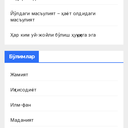
Йўлдаги масъулият – ҳаёт олдидаги
масъулият
Ҳар ким уй-жойли бўлиш ҳуқуқига эга
Бўлимлар
Жамият
Иқтисодиёт
Илм-фан
Маданият