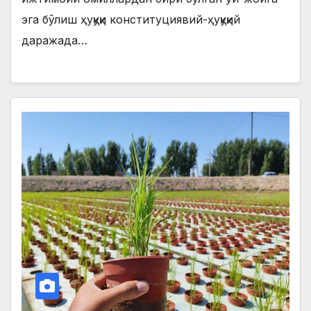
эга бўлиш ҳуқуқи конституциявий-ҳуқуқий
даражада…