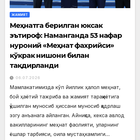
ЖАМИЯТ
Меҳнатга берилган юксак
эътироф: Наманганда 53 нафар
нуроний «Меҳнат фахрийси»
кўкрак нишони билан
тақдирланди
06.07.2026
Мамлакатимизда кўп йиллик ҳалол меҳнат,
бой ҳаётий тажриба ва жамият тараққиётига
қўшилган муносиб ҳиссани муносиб қадрлаш
эзгу анъанага айланган. Айниқса, кекса авлод
вакилларининг меҳнат фаолияти, уларнинг
ёшлар тарбияси, оила мустаҳкамлиги…