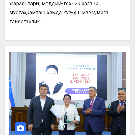
жараёнлари, моддий-техник базани
мустаҳкамлаш ҳамда куз-қиш мавсумига
тайёргарлик…