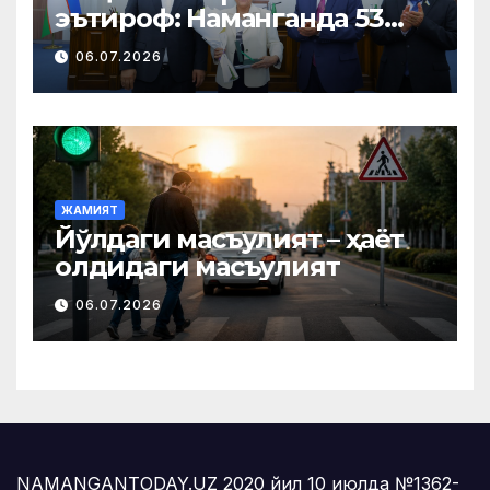
эътироф: Наманганда 53
нафар нуроний «Меҳнат
06.07.2026
фахрийси» кўкрак нишони
билан тақдирланди
ЖАМИЯТ
Йўлдаги масъулият – ҳаёт
олдидаги масъулият
06.07.2026
NAMANGANTODAY.UZ 2020 йил 10 июлда №1362-