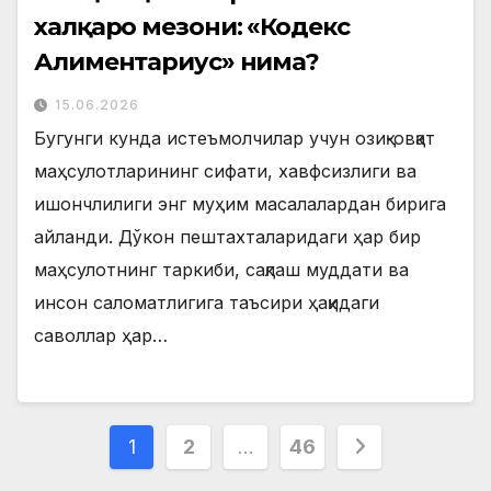
халқаро мезони: «Кодекс
Алиментариус» нима?
15.06.2026
Бугунги кунда истеъмолчилар учун озиқ-овқат
маҳсулотларининг сифати, хавфсизлиги ва
ишончлилиги энг муҳим масалалардан бирига
айланди. Дўкон пештахталаридаги ҳар бир
маҳсулотнинг таркиби, сақлаш муддати ва
инсон саломатлигига таъсири ҳақидаги
саволлар ҳар…
Posts
1
2
…
46