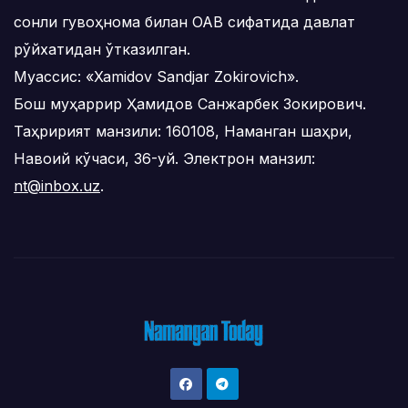
сонли гувоҳнома билан ОАВ сифатида давлат
рўйхатидан ўтказилган.
Муассис: «Xamidov Sandjar Zokirovich».
Бош муҳаррир Ҳамидов Санжарбек Зокирович.
Таҳририят манзили: 160108, Наманган шаҳри,
Навоий кўчаси, 36-уй. Электрон манзил:
nt@inbox.uz
.