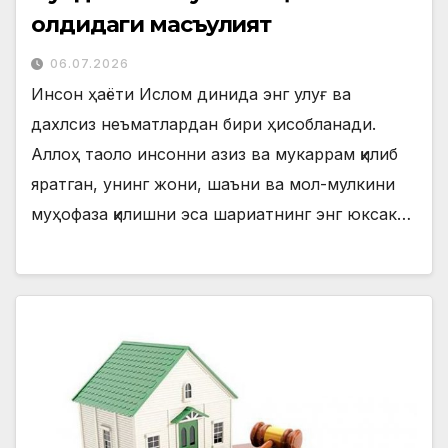
олдидаги масъулият
06.07.2026
Инсон ҳаёти Ислом динида энг улуғ ва
дахлсиз неъматлардан бири ҳисобланади.
Аллоҳ таоло инсонни азиз ва мукаррам қилиб
яратган, унинг жони, шаъни ва мол-мулкини
муҳофаза қилишни эса шариатнинг энг юксак…