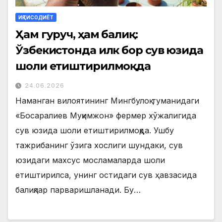
ИҚТИСОДИЁТ
Ҳам гуруч, ҳам балиқ:
Ўзбекистонда илк бор сув юзида
шоли етиштирилмоқда
24.06.2026
Наманган вилоятининг Мингбулоқ туманидаги
«Босаралиев Муқимжон» фермер хўжалигида
сув юзида шоли етиштирилмоқда. Ушбу
тажрибанинг ўзига хослиги шундаки, сув
юзидаги махсус мосламаларда шоли
етиштирилса, унинг остидаги сув ҳавзасида
балиқлар парваришланади. Бу…