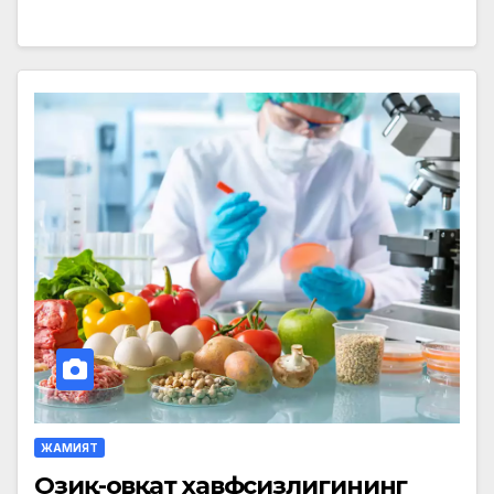
ЖАМИЯТ
Озиқ-овқат хавфсизлигининг