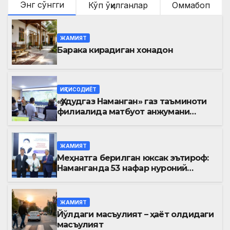
Энг сўнгги
Кўп ўқилганлар
Оммабоп
ЖАМИЯТ
Барака кирадиган хонадон
ИҚТИСОДИЁТ
«Ҳудудгаз Наманган» газ таъминоти
филиалида матбуот анжумани
ўтказилди
ЖАМИЯТ
Меҳнатга берилган юксак эътироф:
Наманганда 53 нафар нуроний
«Меҳнат фахрийси» кўкрак нишони
билан тақдирланди
ЖАМИЯТ
Йўлдаги масъулият – ҳаёт олдидаги
масъулият