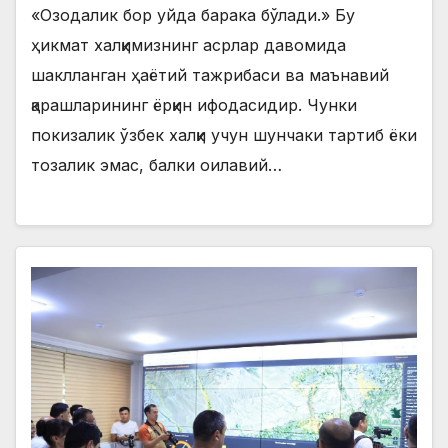
«Озодалик бор уйда барака бўлади.» Бу
ҳикмат халқимизнинг асрлар давомида
шаклланган ҳаётий тажрибаси ва маънавий
қарашларининг ёрқин ифодасидир. Чунки
покизалик ўзбек халқи учун шунчаки тартиб ёки
тозалик эмас, балки оилавий…