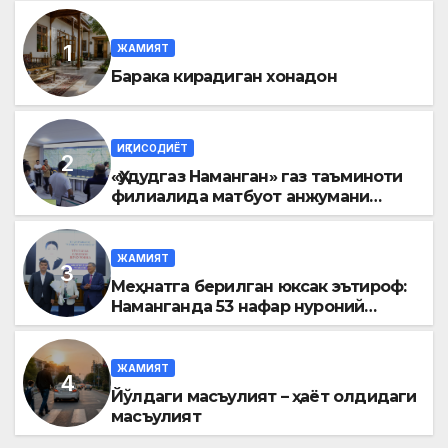
ЖАМИЯТ
Барака кирадиган хонадон
ИҚТИСОДИЁТ
«Ҳудудгаз Наманган» газ таъминоти
филиалида матбуот анжумани
ўтказилди
ЖАМИЯТ
Меҳнатга берилган юксак эътироф:
Наманганда 53 нафар нуроний
«Меҳнат фахрийси» кўкрак нишони
билан тақдирланди
ЖАМИЯТ
Йўлдаги масъулият – ҳаёт олдидаги
масъулият