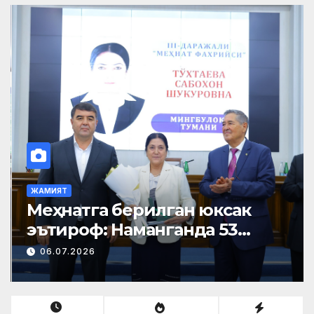
ЖАМИЯТ
Меҳнатга берилган юксак
эътироф: Наманганда 53
нафар нуроний «Меҳнат
06.07.2026
фахрийси» кўкрак нишони
билан тақдирланди