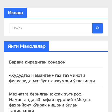
pagination
Излаш
Янги Мақолалар
Барака кирадиган хонадон
«Ҳудудгаз Наманган» газ таъминоти
филиалида матбуот анжумани ўтказилди
Меҳнатга берилган юксак эътироф:
Наманганда 53 нафар нуроний «Меҳнат
фахрийси» кўкрак нишони билан
тақдирланди