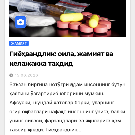
ЖАМИЯТ
Гиёҳвандлик: оила, жамият ва
келажакка таҳдид
15.06.2026
Баъзан биргина нотўғри қадам инсоннинг бутун
ҳаётини ўзгартириб юбориши мумкин.
Афсуски, шундай хатолар борки, уларнинг
оғир оқибатлари нафақат инсоннинг ўзига, балки
унинг оиласи, фарзандлари ва яқинларига ҳам
таъсир қилади. Гиёҳвандлик…