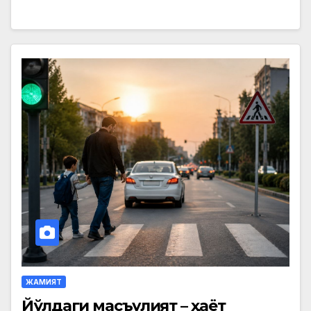
ЖАМИЯТ
Йўлдаги масъулият – ҳаёт