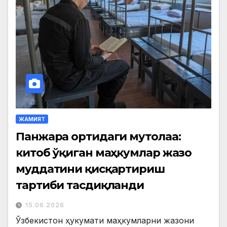
ЖАМИЯТ
Панжара ортидаги мутолаа:
китоб ўқиган маҳкумлар жазо
муддатини қисқартириш
тартиби тасдиқланди
15.06.2026
Ўзбекистон ҳукумати маҳкумларни жазони