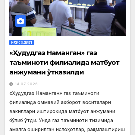
ИҚТИСОДИЁТ
«Ҳудудгаз Наманган» газ
таъминоти филиалида матбуот
анжумани ўтказилди
14.07.2026
«Ҳудудгаз Наманган» газ таъминоти
филиалида оммавий ахборот воситалари
вакиллари иштирокида матбуот анжумани
бўлиб ўтди. Унда газ таъминоти тизимида
амалга оширилган ислоҳотлар, рақамлаштириш