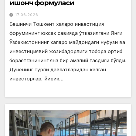
ишонч формуласи
17.06.2026
Бешинчи Тошкент халқаро инвестиция
форумининг юксак савияда ўтказилгани Янги
Ўзбекистоннинг халқаро майдондаги нуфузи ва
инвестициявий жозибадорлиги тобора ортиб
бораётганининг яна бир амалий тасдиғи бўлди.
Дунёнинг турли давлатларидан келган
инвесторлар, йирик…