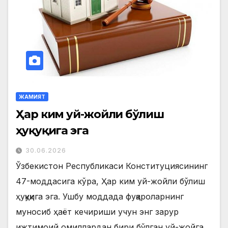
ЖАМИЯТ
Ҳар ким уй-жойли бўлиш
ҳуқуқига эга
30.06.2026
Ўзбекистон Республикаси Конституциясининг
47-моддасига кўра, Ҳар ким уй-жойли бўлиш
ҳуқуқига эга. Ушбу моддада фуқароларнинг
муносиб ҳаёт кечириши учун энг зарур
ижтимоий омиллардан бири бўлган уй-жойга