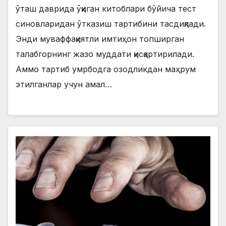
ўташ даврида ўқиган китоблари бўйича тест
синовларидан ўтказиш тартибини тасдиқлади.
Энди муваффақиятли имтиҳон топширган
талабгорнинг жазо муддати қисқартирилади.
Аммо тартиб умрбодга озодликдан маҳрум
этилганлар учун амал…