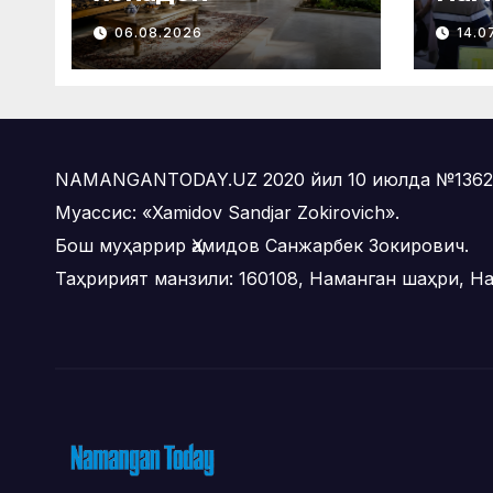
таъ
06.08.2026
14.0
фил
мат
ўтк
NAMANGANTODAY.UZ 2020 йил 10 июлда №1362-с
Муассис: «Xamidov Sandjar Zokirovich».
Бош муҳаррир Ҳамидов Санжарбек Зокирович.
Таҳририят манзили: 160108, Наманган шаҳри, На