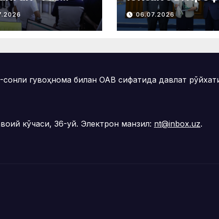
миноти
Наманганда 53
7.2026
06.07.2026
иалида
нафар нурони
буот анжумани
«Меҳнат
азилди
фахрийси» кўк
нишони билан
тақдирланди
онли гувоҳнома билан ОАВ сифатида давлат рўйхати
воий кўчаси, 36-уй. Электрон манзил:
nt@inbox.uz
.