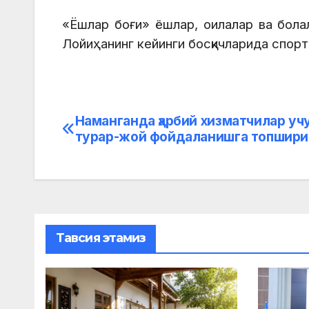
«Ёшлар боғи» ёшлар, оилалар ва болал
Лойиҳанинг кейинги босқичларида спорт
Наманганда ҳарбий хизматчилар уч
Post
турар-жой фойдаланишга топшир
menyusi
Тавсия этамиз