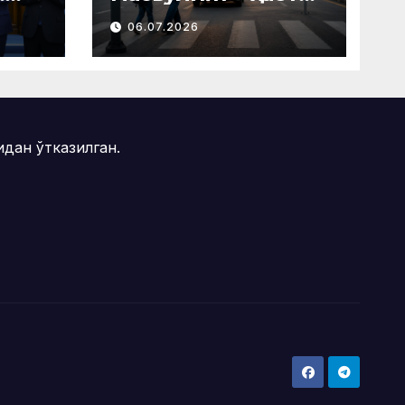
олдидаги
06.07.2026
й
масъулият
рак
дан ўтказилган.