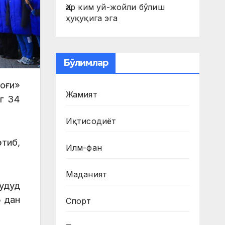
Ҳар ким уй-жойли бўлиш
ҳуқуқига эга
Бўлимлар
оғи»
Жамият
г 34
Иқтисодиёт
тиб,
Илм-фан
Маданият
удуд
5 дан
Спорт