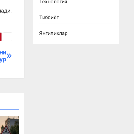
Технология
лади.
Тиббиёт
Янгиликлар
ини
ур