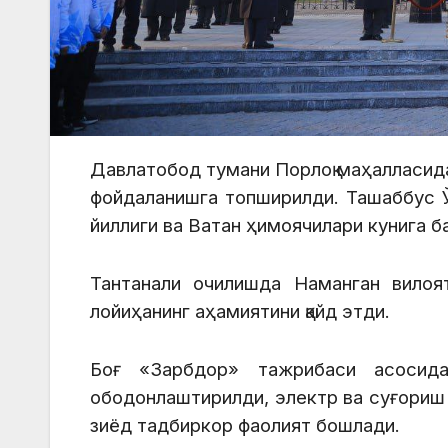
Давлатобод тумани Порлоқ маҳалласид
фойдаланишга топширилди. Ташаббус Ў
йиллиги ва Ватан ҳимоячилари кунига б
Тантанали очилишда Наманган вилоя
лойиҳанинг аҳамиятини қайд этди.
Боғ «Зарбдор» тажрибаси асосида
ободонлаштирилди, электр ва суғориш 
зиёд тадбиркор фаолият бошлади.