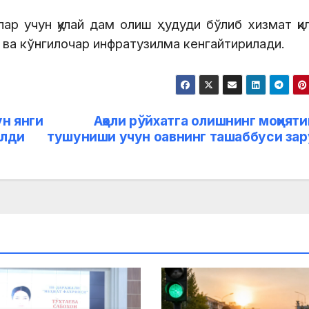
ар учун қулай дам олиш ҳудуди бўлиб хизмат қи
 ва кўнгилочар инфратузилма кенгайтирилади.
ун янги
Аҳоли рўйхатга олишнинг моҳият
илди
тушуниши учун оавнинг ташаббуси зар