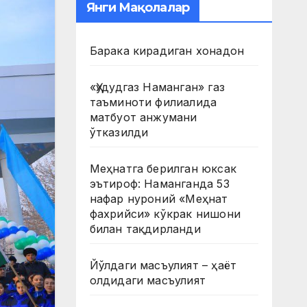
Янги Мақолалар
Барака кирадиган хонадон
«Ҳудудгаз Наманган» газ
таъминоти филиалида
матбуот анжумани
ўтказилди
Меҳнатга берилган юксак
эътироф: Наманганда 53
нафар нуроний «Меҳнат
фахрийси» кўкрак нишони
билан тақдирланди
Йўлдаги масъулият – ҳаёт
олдидаги масъулият