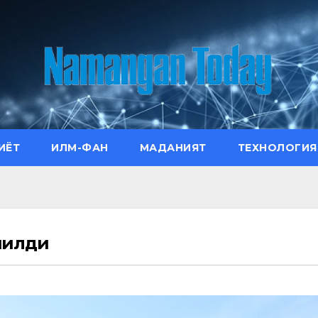
ИЁТ
ИЛМ-ФАН
МАДАНИЯТ
ТЕХНОЛОГИЯ
чилди