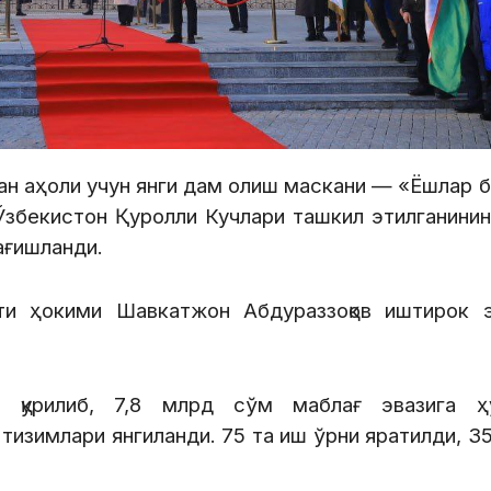
ан аҳоли учун янги дам олиш маскани — «Ёшлар б
збекистон Қуролли Кучлари ташкил этилганинин
ағишланди.
ти ҳокими Шавкатжон Абдураззоқов иштирок э
 қурилиб, 7,8 млрд сўм маблағ эвазига ҳ
тизимлари янгиланди. 75 та иш ўрни яратилди, 3