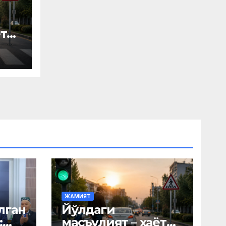
ёт
ЖАМИЯТ
лган
Йўлдаги
:
масъулият – ҳаёт