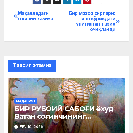
Маҳалладаги
Бир мозор сирлари:
Post
яширин хазина
ғишткўрикдаги
унутилган тарих
menyusi
очиқланди
Тавсия этамиз
МАДАНИЯТ
БИР РУБОИЙ САБОҒИ ёхуд
Ватан соғинчининг
ифодаси
FEV 19, 2026