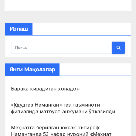
Излаш
Янги Мақолалар
Барака кирадиган хонадон
«Ҳудудгаз Наманган» газ таъминоти
филиалида матбуот анжумани ўтказилди
Меҳнатга берилган юксак эътироф:
Наманганда 53 нафар нуроний «Меҳнат