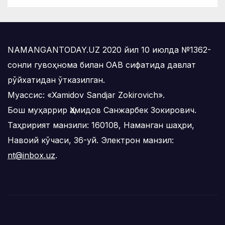
NAMANGANTODAY.UZ 2020 йил 10 июлда №1362-
сонли гувоҳнома билан ОАВ сифатида давлат
рўйхатидан ўтказилган.
Муассис: «Xamidov Sandjar Zokirovich».
Бош муҳаррир Ҳамидов Санжарбек Зокирович.
Таҳририят манзили: 160108, Наманган шаҳри,
Навоий кўчаси, 36-уй. Электрон манзил:
nt@inbox.uz
.