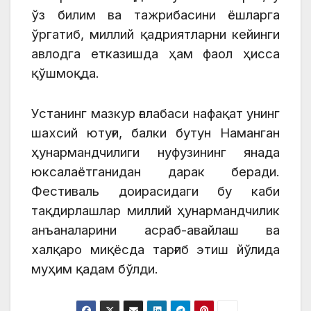
ўз билим ва тажрибасини ёшларга
ўргатиб, миллий қадриятларни кейинги
авлодга етказишда ҳам фаол ҳисса
қўшмоқда.
Устанинг мазкур ғалабаси нафақат унинг
шахсий ютуғи, балки бутун Наманган
ҳунармандчилиги нуфузининг янада
юксалаётганидан дарак беради.
Фестиваль доирасидаги бу каби
тақдирлашлар миллий ҳунармандчилик
анъаналарини асраб-авайлаш ва
халқаро миқёсда тарғиб этиш йўлида
муҳим қадам бўлди.