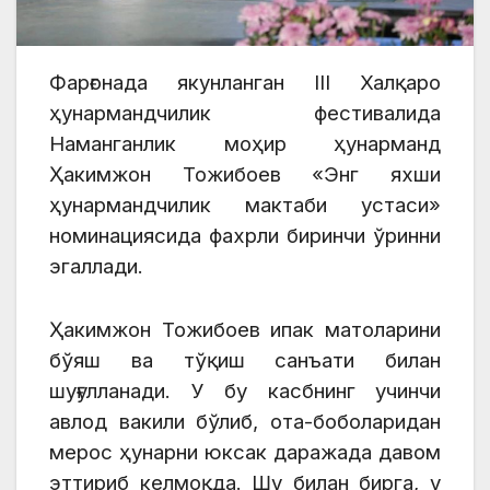
Фарғонада якунланган III Халқаро
ҳунармандчилик фестивалида
Наманганлик моҳир ҳунарманд
Ҳакимжон Тожибоев «Энг яхши
ҳунармандчилик мактаби устаси»
номинациясида фахрли биринчи ўринни
эгаллади.
Ҳакимжон Тожибоев ипак матоларини
бўяш ва тўқиш санъати билан
шуғулланади. У бу касбнинг учинчи
авлод вакили бўлиб, ота-боболаридан
мерос ҳунарни юксак даражада давом
эттириб келмоқда. Шу билан бирга, у