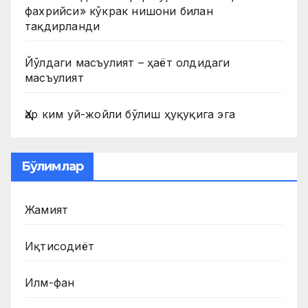
фахрийси» кўкрак нишони билан
тақдирланди
Йўлдаги масъулият – ҳаёт олдидаги
масъулият
Ҳар ким уй-жойли бўлиш ҳуқуқига эга
Бўлимлар
Жамият
Иқтисодиёт
Илм-фан