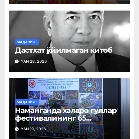
МАДАНИЯТ
Дастхат қўйилмаган китоб
YAN 28, 2026
МАДАНИЯТ
Наманганда халқаро гуллар
фестивалининг 65
йиллигига тайёргарлик
YAN 19, 2026
ишлари бошланди