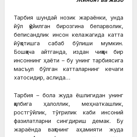
Тарбия шундай нозик жараёнки, унда
йўл қўйилган бирозгина бепарволик,
беписандлик инсон келажагида катта
йўқотишга сабаб бўлиши мумкин.
Бошқача айтганда, издан чиққан бир
инсоннинг ҳаёти – бу унинг тарбиясига
масъул бўлган катталарнинг кечаги
хатосидир, аслида…
Тарбия – бола жуда ёшлигидан унинг
қалбига ҳалоллик, меҳнаткашлик,
ростгўйлик, тўғрилик каби инсоний
фазилатларни сингдириш демак. Бу
жараёнда вақтнинг аҳамияти жуда