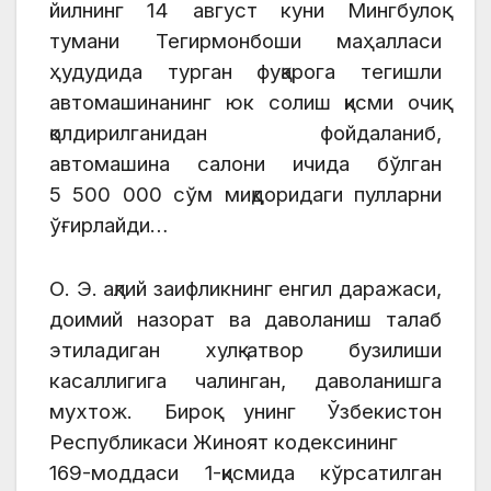
йилнинг 14 август куни Мингбулоқ
тумани Тегирмонбоши маҳалласи
ҳудудида турган фуқарога тегишли
автомашинанинг юк солиш қисми очиқ
қолдирилганидан фойдаланиб,
автомашина салони ичида бўлган
5 500 000 сўм миқдоридаги пулларни
ўғирлайди…
О. Э. ақлий заифликнинг енгил даражаси,
доимий назорат ва даволаниш талаб
этиладиган хулқ-атвор бузилиши
касаллигига чалинган, даволанишга
мухтож. Бироқ унинг Ўзбекистон
Республикаси Жиноят кодексининг
169-моддаси 1-қисмида кўрсатилган