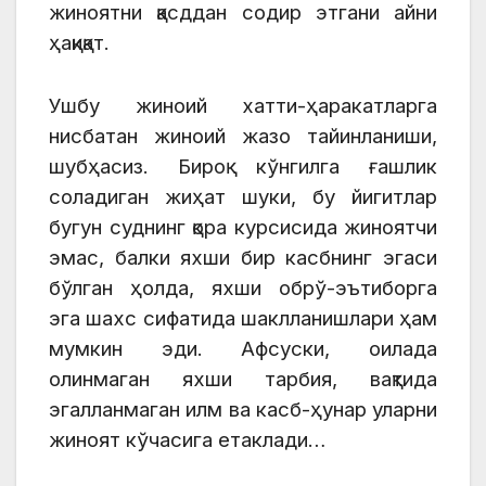
жиноятни қасддан содир этгани айни
ҳақиқат.
Ушбу жиноий хатти-ҳаракатларга
нисбатан жиноий жазо тайинланиши,
шубҳасиз. Бироқ кўнгилга ғашлик
соладиган жиҳат шуки, бу йигитлар
бугун суднинг қора курсисида жиноятчи
эмас, балки яхши бир касбнинг эгаси
бўлган ҳолда, яхши обрў-эътиборга
эга шахс сифатида шаклланишлари ҳам
мумкин эди. Афсуски, оилада
олинмаган яхши тарбия, вақтида
эгалланмаган илм ва касб-ҳунар уларни
жиноят кўчасига етаклади…