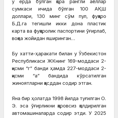
у ерда бўлган қора рангли аёллар
сумкаси ичида бўлган 100 АҚШ
доллари, 130 минг сўм пул, фуқаро
Б.Д.га тегишли икки дона пластик
карта ва фуқаролик паспортини ўғирлаб,
воқеа жойидан яширинган…
Бу хатти-ҳаракати билан у Ўзбекистон
Республикаси ЖКнинг 169-моддаси 2-
қисми “г” банди ҳамда 227-моддаси 2-
қисми “а” бандида кўрсатилган
жиноятларни қасддан содир этган.
Яна бир ҳолатда 1998 йилда туғилган О.
Э. эса ўғирликни қаровсиз қолдирилган
автомашиналарда содир этди. У 2025