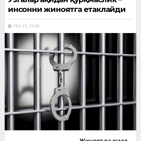
инсонни жиноятга етаклайди
FEV 25, 2026
Жиноят ва жазо