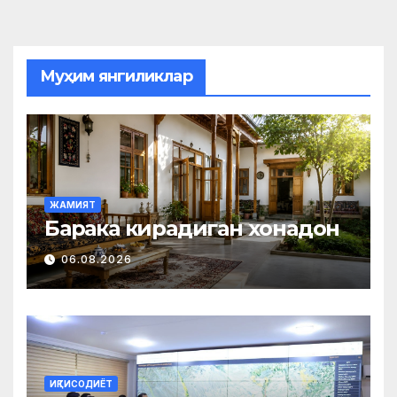
Муҳим янгиликлар
ЖАМИЯТ
Барака кирадиган хонадон
06.08.2026
ИҚТИСОДИЁТ