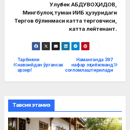
Улуғбек АБДУВОҲИДОВ,
Мингбулоқ туман ИИБ ҳузуридаги
Тергов бўлинмаси катта терговчиси,
катта лейтенант.
Тарбияни
Наманганда 397
Post
навоийдан ўргансак
нафар эҳтиёжманд
арзир!
соғломлаштирилади
menyusi
Тавсия этамиз