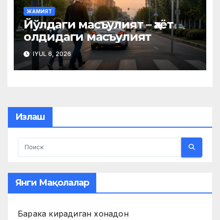
ЖАМИЯТ
Йўлдаги масъулият – ҳаёт
олдидаги масъулият
IYUL 6, 2026
Излаш
Янги Мақолалар
Барака кирадиган хонадон