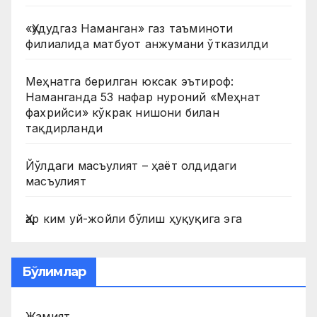
«Ҳудудгаз Наманган» газ таъминоти
филиалида матбуот анжумани ўтказилди
Меҳнатга берилган юксак эътироф:
Наманганда 53 нафар нуроний «Меҳнат
фахрийси» кўкрак нишони билан
тақдирланди
Йўлдаги масъулият – ҳаёт олдидаги
масъулият
Ҳар ким уй-жойли бўлиш ҳуқуқига эга
Бўлимлар
Жамият