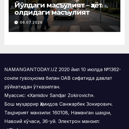
Йўлдаги масъулият – ҳаёт
олдидаги масъулият
06.07.2026
NAMANGANTODAY.UZ 2020 йил 10 июлда №1362-
сонли гувоҳнома билан ОАВ сифатида давлат
рўйхатидан ўтказилган.
Муассис: «Xamidov Sandjar Zokirovich».
Бош муҳаррир Ҳамидов Санжарбек Зокирович.
Таҳририят манзили: 160108, Наманган шаҳри,
Навоий кўчаси, 36-уй. Электрон манзил: