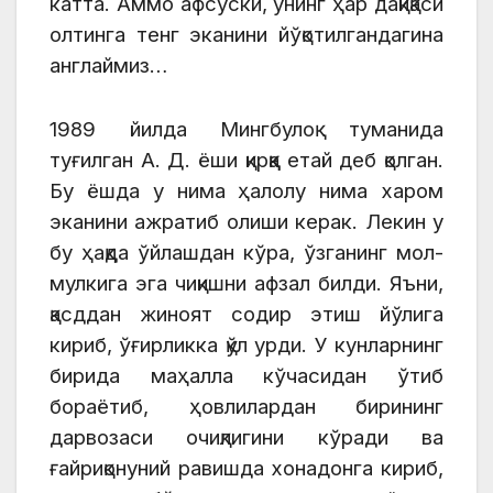
катта. Аммо афсуски, унинг ҳар дақиқаси
олтинга тенг эканини йўқотилгандагина
англаймиз…
1989 йилда Мингбулоқ туманида
туғилган А. Д. ёши қирққа етай деб қолган.
Бу ёшда у нима ҳалолу нима харом
эканини ажратиб олиши керак. Лекин у
бу ҳақда ўйлашдан кўра, ўзганинг мол-
мулкига эга чиқишни афзал билди. Яъни,
қасддан жиноят содир этиш йўлига
кириб, ўғирликка қўл урди. У кунларнинг
бирида маҳалла кўчасидан ўтиб
бораётиб, ҳовлилардан бирининг
дарвозаси очиқлигини кўради ва
ғайриқонуний равишда хонадонга кириб,