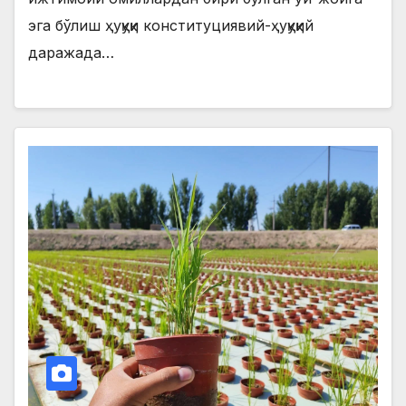
эга бўлиш ҳуқуқи конституциявий-ҳуқуқий
даражада…