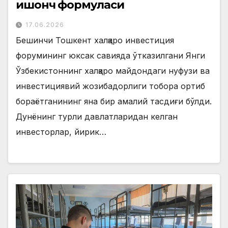
ишонч формуласи
17.06.2026
Бешинчи Тошкент халқаро инвестиция
форумининг юксак савияда ўтказилгани Янги
Ўзбекистоннинг халқаро майдондаги нуфузи ва
инвестициявий жозибадорлиги тобора ортиб
бораётганининг яна бир амалий тасдиғи бўлди.
Дунёнинг турли давлатларидан келган
инвесторлар, йирик…