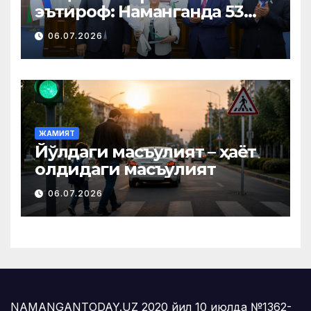
эътироф: Наманганда 53
нафар нуроний «Меҳнат
06.07.2026
фахрийси» кўкрак нишони
билан тақдирланди
ЖАМИЯТ
Йўлдаги масъулият – ҳаёт
олдидаги масъулият
06.07.2026
NAMANGANTODAY.UZ 2020 йил 10 июлда №1362-