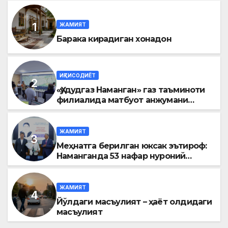
ЖАМИЯТ
Барака кирадиган хонадон
ИҚТИСОДИЁТ
«Ҳудудгаз Наманган» газ таъминоти
филиалида матбуот анжумани
ўтказилди
ЖАМИЯТ
Меҳнатга берилган юксак эътироф:
Наманганда 53 нафар нуроний
«Меҳнат фахрийси» кўкрак нишони
билан тақдирланди
ЖАМИЯТ
Йўлдаги масъулият – ҳаёт олдидаги
масъулият