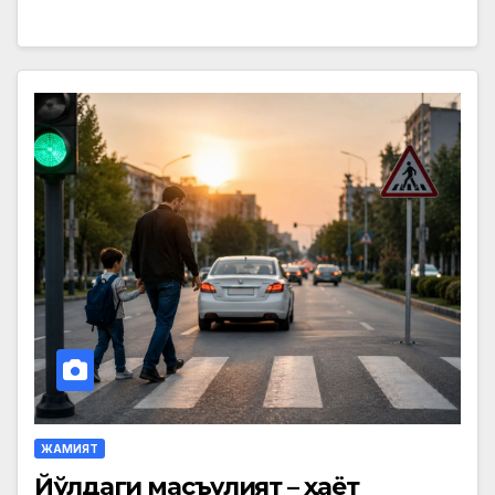
ЖАМИЯТ
Йўлдаги масъулият – ҳаёт