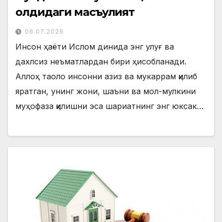
олдидаги масъулият
06.07.2026
Инсон ҳаёти Ислом динида энг улуғ ва
дахлсиз неъматлардан бири ҳисобланади.
Аллоҳ таоло инсонни азиз ва мукаррам қилиб
яратган, унинг жони, шаъни ва мол-мулкини
муҳофаза қилишни эса шариатнинг энг юксак…