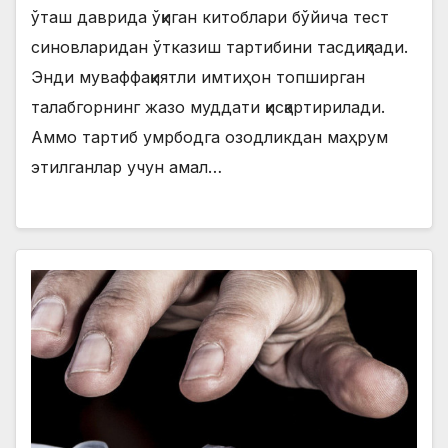
ўташ даврида ўқиган китоблари бўйича тест
синовларидан ўтказиш тартибини тасдиқлади.
Энди муваффақиятли имтиҳон топширган
талабгорнинг жазо муддати қисқартирилади.
Аммо тартиб умрбодга озодликдан маҳрум
этилганлар учун амал…