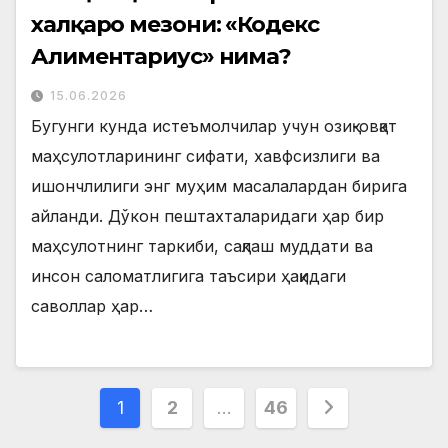
халқаро мезони: «Кодекс
Алиментариус» нима?
15.06.2026
Бугунги кунда истеъмолчилар учун озиқ-овқат
маҳсулотларининг сифати, хавфсизлиги ва
ишончлилиги энг муҳим масалалардан бирига
айланди. Дўкон пештахталаридаги ҳар бир
маҳсулотнинг таркиби, сақлаш муддати ва
инсон саломатлигига таъсири ҳақидаги
саволлар ҳар…
Posts
1
2
…
46