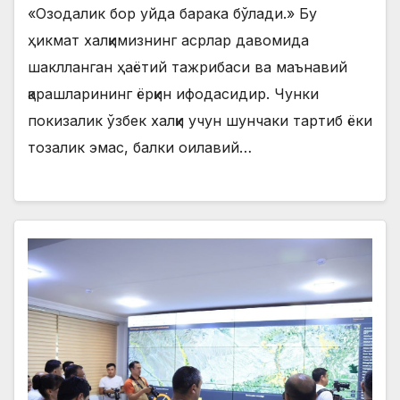
«Озодалик бор уйда барака бўлади.» Бу
ҳикмат халқимизнинг асрлар давомида
шаклланган ҳаётий тажрибаси ва маънавий
қарашларининг ёрқин ифодасидир. Чунки
покизалик ўзбек халқи учун шунчаки тартиб ёки
тозалик эмас, балки оилавий…