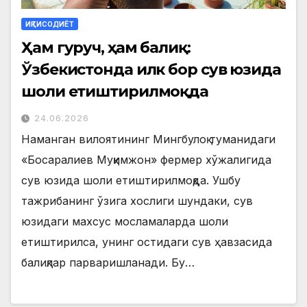
ИҚТИСОДИЁТ
Ҳам гуруч, ҳам балиқ:
Ўзбекистонда илк бор сув юзида
шоли етиштирилмоқда
24.06.2026
Наманган вилоятининг Мингбулоқ туманидаги
«Босаралиев Муқимжон» фермер хўжалигида
сув юзида шоли етиштирилмоқда. Ушбу
тажрибанинг ўзига хослиги шундаки, сув
юзидаги махсус мосламаларда шоли
етиштирилса, унинг остидаги сув ҳавзасида
балиқлар парваришланади. Бу…