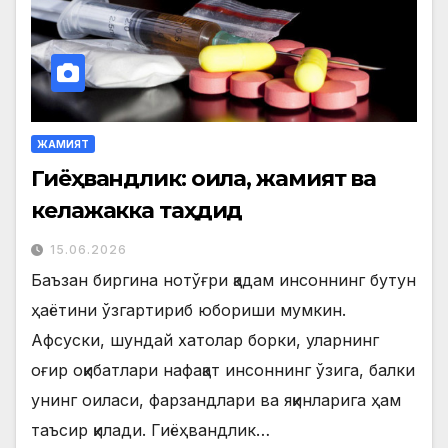
ЖАМИЯТ
Гиёҳвандлик: оила, жамият ва
келажакка таҳдид
15.06.2026
Баъзан биргина нотўғри қадам инсоннинг бутун
ҳаётини ўзгартириб юбориши мумкин.
Афсуски, шундай хатолар борки, уларнинг
оғир оқибатлари нафақат инсоннинг ўзига, балки
унинг оиласи, фарзандлари ва яқинларига ҳам
таъсир қилади. Гиёҳвандлик…