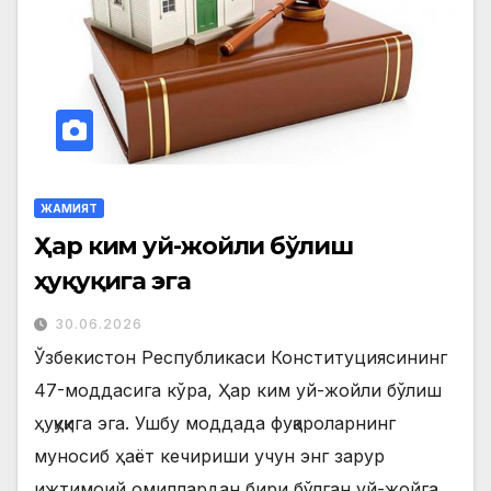
ЖАМИЯТ
Ҳар ким уй-жойли бўлиш
ҳуқуқига эга
30.06.2026
Ўзбекистон Республикаси Конституциясининг
47-моддасига кўра, Ҳар ким уй-жойли бўлиш
ҳуқуқига эга. Ушбу моддада фуқароларнинг
муносиб ҳаёт кечириши учун энг зарур
ижтимоий омиллардан бири бўлган уй-жойга