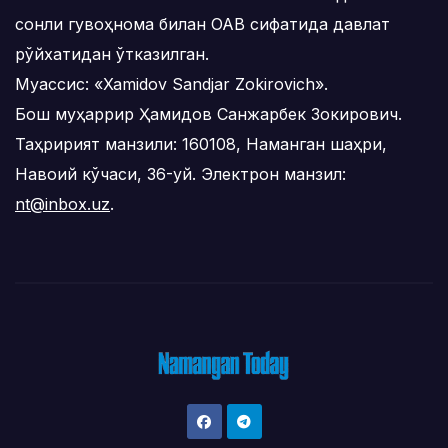
сонли гувоҳнома билан ОАВ сифатида давлат
рўйхатидан ўтказилган.
Муассис: «Xamidov Sandjar Zokirovich».
Бош муҳаррир Ҳамидов Санжарбек Зокирович.
Таҳририят манзили: 160108, Наманган шаҳри,
Навоий кўчаси, 36-уй. Электрон манзил:
nt@inbox.uz
.