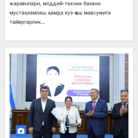
жараёнлари, моддий-техник базани
мустаҳкамлаш ҳамда куз-қиш мавсумига
тайёргарлик…