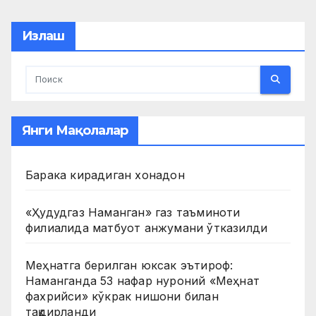
pagination
Излаш
Янги Мақолалар
Барака кирадиган хонадон
«Ҳудудгаз Наманган» газ таъминоти
филиалида матбуот анжумани ўтказилди
Меҳнатга берилган юксак эътироф:
Наманганда 53 нафар нуроний «Меҳнат
фахрийси» кўкрак нишони билан
тақдирланди