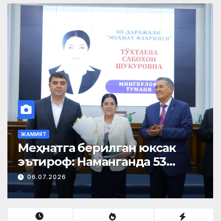
ЖАМИЯТ
Меҳнатга берилган юксак
эътироф: Наманганда 53
нафар нуроний «Меҳнат
06.07.2026
фахрийси» кўкрак нишони
билан тақдирланди