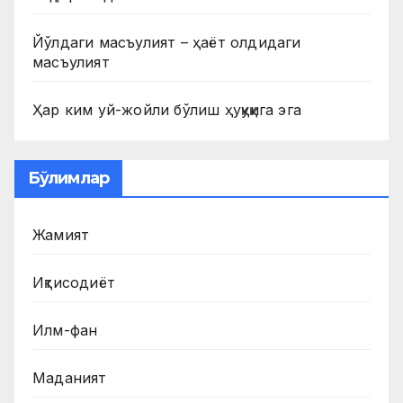
Йўлдаги масъулият – ҳаёт олдидаги
масъулият
Ҳар ким уй-жойли бўлиш ҳуқуқига эга
Бўлимлар
Жамият
Иқтисодиёт
Илм-фан
Маданият