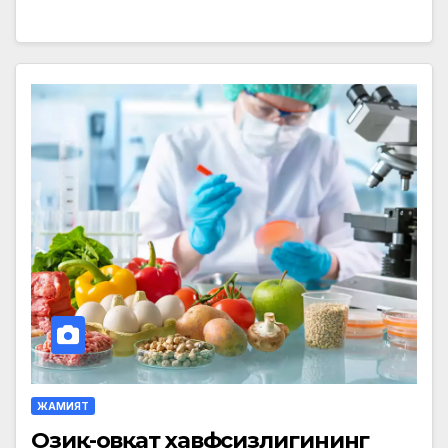
ЖАМИЯТ
Озиқ-овқат хавфсизлигининг