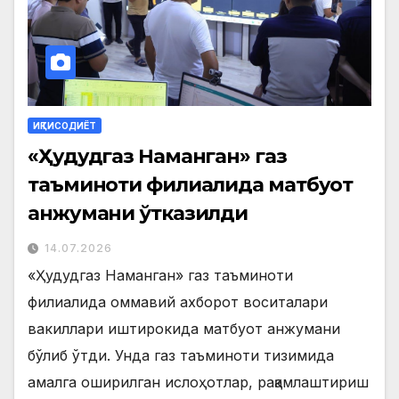
ИҚТИСОДИЁТ
«Ҳудудгаз Наманган» газ
таъминоти филиалида матбуот
анжумани ўтказилди
14.07.2026
«Ҳудудгаз Наманган» газ таъминоти
филиалида оммавий ахборот воситалари
вакиллари иштирокида матбуот анжумани
бўлиб ўтди. Унда газ таъминоти тизимида
амалга оширилган ислоҳотлар, рақамлаштириш