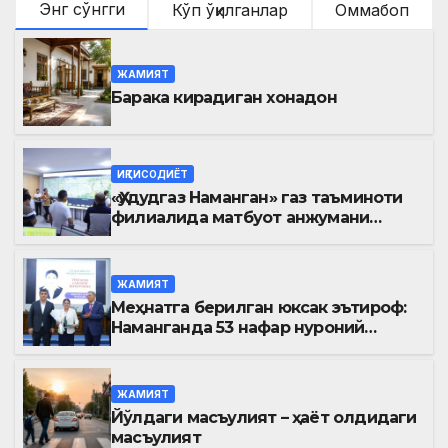
Энг сўнгги
Кўп ўқилганлар
Оммабоп
ЖАМИЯТ
Барака кирадиган хонадон
ИҚТИСОДИЁТ
«Ҳудудгаз Наманган» газ таъминоти
филиалида матбуот анжумани
ўтказилди
ЖАМИЯТ
Меҳнатга берилган юксак эътироф:
Наманганда 53 нафар нуроний
«Меҳнат фахрийси» кўкрак нишони
билан тақдирланди
ЖАМИЯТ
Йўлдаги масъулият – ҳаёт олдидаги
масъулият