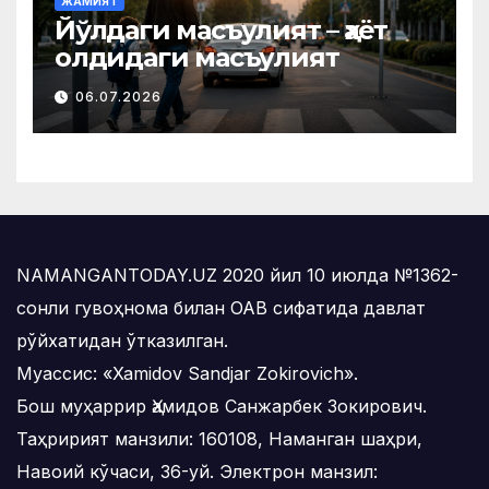
ЖАМИЯТ
Йўлдаги масъулият – ҳаёт
олдидаги масъулият
06.07.2026
NAMANGANTODAY.UZ 2020 йил 10 июлда №1362-
сонли гувоҳнома билан ОАВ сифатида давлат
рўйхатидан ўтказилган.
Муассис: «Xamidov Sandjar Zokirovich».
Бош муҳаррир Ҳамидов Санжарбек Зокирович.
Таҳририят манзили: 160108, Наманган шаҳри,
Навоий кўчаси, 36-уй. Электрон манзил: