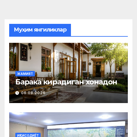
Муҳим янгиликлар
ЖАМИЯТ
Барака кирадиган хонадон
06.08.2026
ИҚТИСОДИЁТ