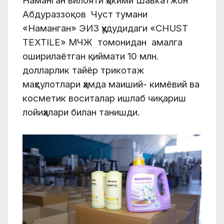
Наманган вилояти ҳокими Шавкатжон
Абдураззоқов Чуст тумани
«Наманган» ЭИЗ ҳудудидаги «СHUST
TEXTILE» МЧЖ томонидан амалга
оширилаётган қиймати 10 млн.
долларлик тайёр трикотаж
маҳсулотлари ҳамда маиший- кимёвий ва
косметик воситалар ишлаб чиқариш
лойиҳалари билан танишди.