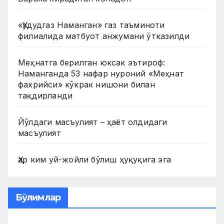
«Ҳудудгаз Наманган» газ таъминоти
филиалида матбуот анжумани ўтказилди
Меҳнатга берилган юксак эътироф:
Наманганда 53 нафар нуроний «Меҳнат
фахрийси» кўкрак нишони билан
тақдирланди
Йўлдаги масъулият – ҳаёт олдидаги
масъулият
Ҳар ким уй-жойли бўлиш ҳуқуқига эга
Бўлимлар