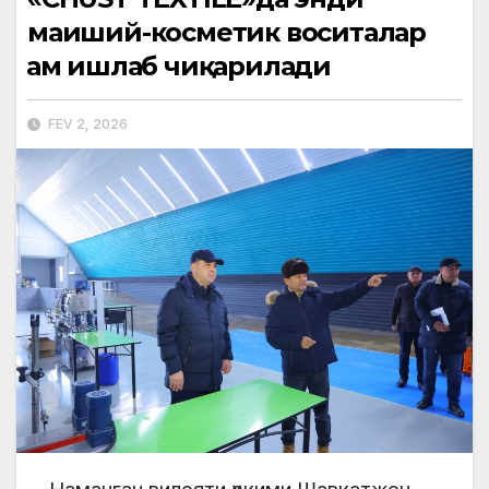
маиший-косметик воситалар
ҳам ишлаб чиқарилади
FEV 2, 2026