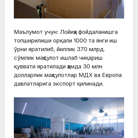
Маълумот учун: Лойиҳа фойдаланишга
топширилиши орқали 1000 та янги иш
ўрни яратилиб, йиллик 370 млрд.
сўмлик маҳсулот ишлаб чиқариш
қуввати яратилади ҳамда 30 млн
долларлик маҳсулотлар МДХ ва Европа
давлатларига экспорт қилинади.