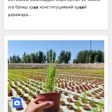
эга бўлиш ҳуқуқи конституциявий-ҳуқуқий
даражада…