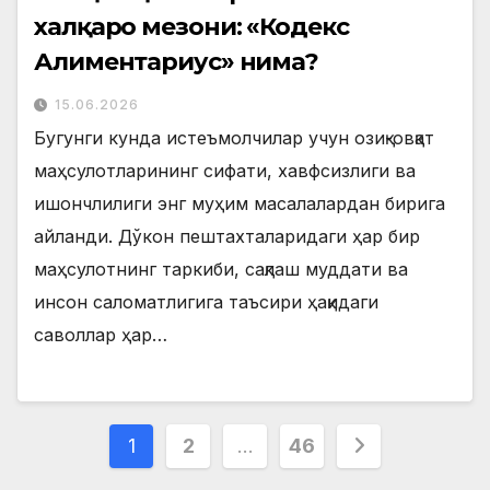
халқаро мезони: «Кодекс
Алиментариус» нима?
15.06.2026
Бугунги кунда истеъмолчилар учун озиқ-овқат
маҳсулотларининг сифати, хавфсизлиги ва
ишончлилиги энг муҳим масалалардан бирига
айланди. Дўкон пештахталаридаги ҳар бир
маҳсулотнинг таркиби, сақлаш муддати ва
инсон саломатлигига таъсири ҳақидаги
саволлар ҳар…
Posts
1
2
…
46