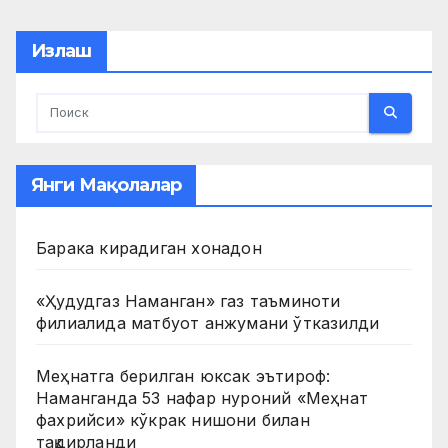
pagination
Излаш
Янги Мақолалар
Барака кирадиган хонадон
«Ҳудудгаз Наманган» газ таъминоти
филиалида матбуот анжумани ўтказилди
Меҳнатга берилган юксак эътироф:
Наманганда 53 нафар нуроний «Меҳнат
фахрийси» кўкрак нишони билан
тақдирланди