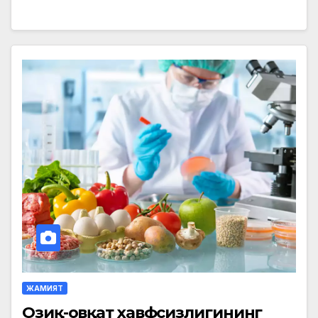
ЖАМИЯТ
Озиқ-овқат хавфсизлигининг