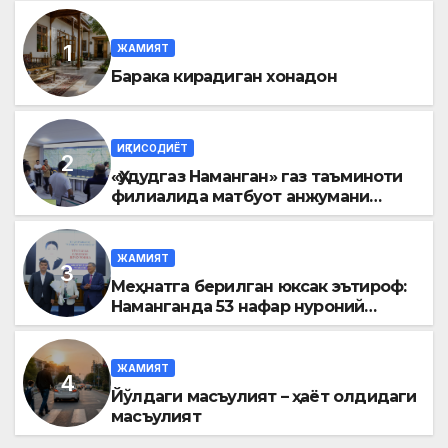
ЖАМИЯТ
Барака кирадиган хонадон
ИҚТИСОДИЁТ
«Ҳудудгаз Наманган» газ таъминоти
филиалида матбуот анжумани
ўтказилди
ЖАМИЯТ
Меҳнатга берилган юксак эътироф:
Наманганда 53 нафар нуроний
«Меҳнат фахрийси» кўкрак нишони
билан тақдирланди
ЖАМИЯТ
Йўлдаги масъулият – ҳаёт олдидаги
масъулият