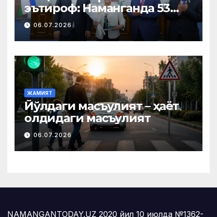
эътироф: Наманганда 53
нафар нуроний «Меҳнат
06.07.2026
фахрийси» кўкрак нишони
билан тақдирланди
ЖАМИЯТ
Йўлдаги масъулият – ҳаёт
олдидаги масъулият
06.07.2026
NAMANGANTODAY.UZ 2020 йил 10 июлда №1362-