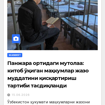
ЖАМИЯТ
Панжара ортидаги мутолаа:
китоб ўқиган маҳкумлар жазо
муддатини қисқартириш
тартиби тасдиқланди
15.06.2026
Ўзбекистон ҳукумати маҳкумларни жазони