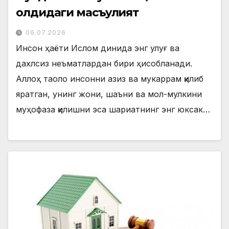
олдидаги масъулият
06.07.2026
Инсон ҳаёти Ислом динида энг улуғ ва
дахлсиз неъматлардан бири ҳисобланади.
Аллоҳ таоло инсонни азиз ва мукаррам қилиб
яратган, унинг жони, шаъни ва мол-мулкини
муҳофаза қилишни эса шариатнинг энг юксак…