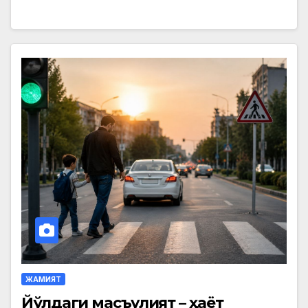
ЖАМИЯТ
Йўлдаги масъулият – ҳаёт