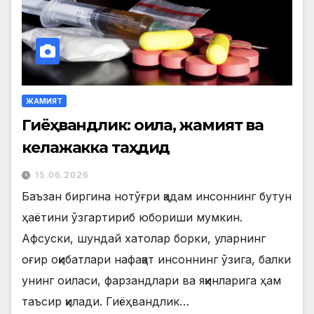
ЖАМИЯТ
Гиёҳвандлик: оила, жамият ва
келажакка таҳдид
15.06.2026
Баъзан биргина нотўғри қадам инсоннинг бутун
ҳаётини ўзгартириб юбориши мумкин.
Афсуски, шундай хатолар борки, уларнинг
оғир оқибатлари нафақат инсоннинг ўзига, балки
унинг оиласи, фарзандлари ва яқинларига ҳам
таъсир қилади. Гиёҳвандлик…