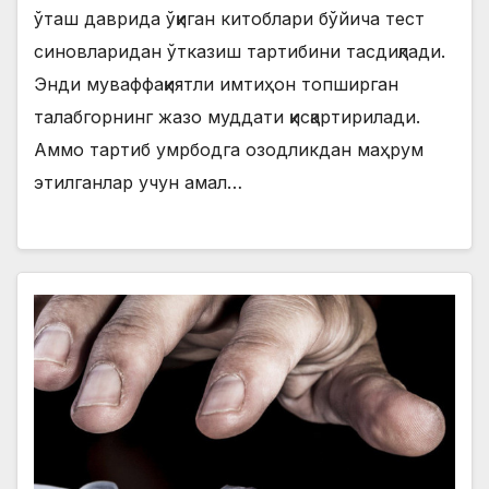
ўташ даврида ўқиган китоблари бўйича тест
синовларидан ўтказиш тартибини тасдиқлади.
Энди муваффақиятли имтиҳон топширган
талабгорнинг жазо муддати қисқартирилади.
Аммо тартиб умрбодга озодликдан маҳрум
этилганлар учун амал…