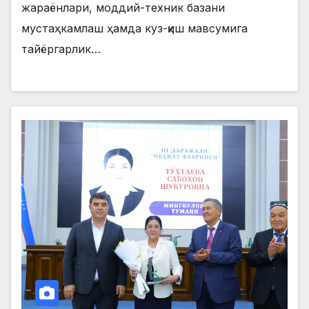
жараёнлари, моддий-техник базани
мустаҳкамлаш ҳамда куз-қиш мавсумига
тайёргарлик…