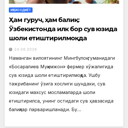
ИҚТИСОДИЁТ
Ҳам гуруч, ҳам балиқ:
Ўзбекистонда илк бор сув юзида
шоли етиштирилмоқда
24.06.2026
Наманган вилоятининг Мингбулоқ туманидаги
«Босаралиев Муқимжон» фермер хўжалигида
сув юзида шоли етиштирилмоқда. Ушбу
тажрибанинг ўзига хослиги шундаки, сув
юзидаги махсус мосламаларда шоли
етиштирилса, унинг остидаги сув ҳавзасида
балиқлар парваришланади. Бу…