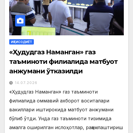
ИҚТИСОДИЁТ
«Ҳудудгаз Наманган» газ
таъминоти филиалида матбуот
анжумани ўтказилди
14.07.2026
«Ҳудудгаз Наманган» газ таъминоти
филиалида оммавий ахборот воситалари
вакиллари иштирокида матбуот анжумани
бўлиб ўтди. Унда газ таъминоти тизимида
амалга оширилган ислоҳотлар, рақамлаштириш