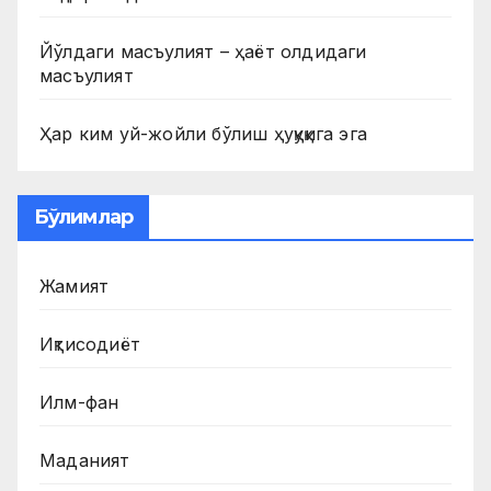
Йўлдаги масъулият – ҳаёт олдидаги
масъулият
Ҳар ким уй-жойли бўлиш ҳуқуқига эга
Бўлимлар
Жамият
Иқтисодиёт
Илм-фан
Маданият