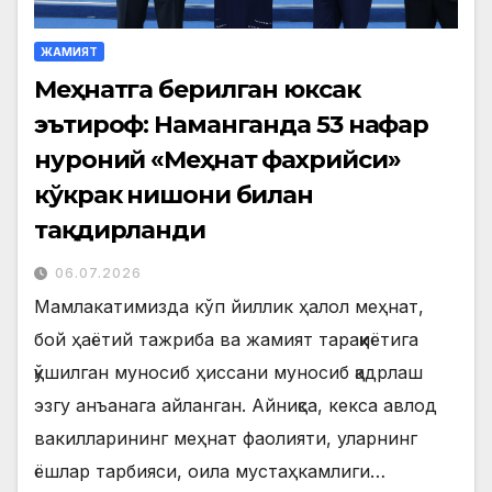
ЖАМИЯТ
Меҳнатга берилган юксак
эътироф: Наманганда 53 нафар
нуроний «Меҳнат фахрийси»
кўкрак нишони билан
тақдирланди
06.07.2026
Мамлакатимизда кўп йиллик ҳалол меҳнат,
бой ҳаётий тажриба ва жамият тараққиётига
қўшилган муносиб ҳиссани муносиб қадрлаш
эзгу анъанага айланган. Айниқса, кекса авлод
вакилларининг меҳнат фаолияти, уларнинг
ёшлар тарбияси, оила мустаҳкамлиги…