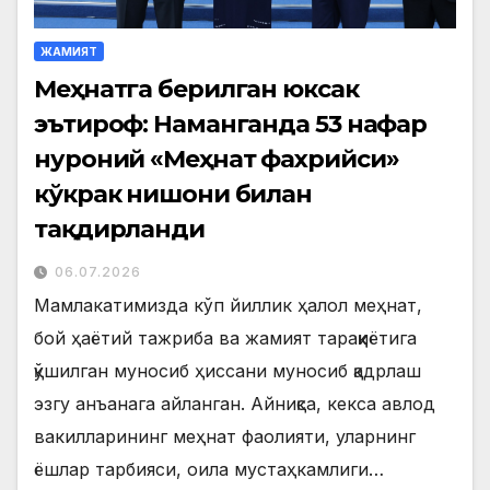
ЖАМИЯТ
Меҳнатга берилган юксак
эътироф: Наманганда 53 нафар
нуроний «Меҳнат фахрийси»
кўкрак нишони билан
тақдирланди
06.07.2026
Мамлакатимизда кўп йиллик ҳалол меҳнат,
бой ҳаётий тажриба ва жамият тараққиётига
қўшилган муносиб ҳиссани муносиб қадрлаш
эзгу анъанага айланган. Айниқса, кекса авлод
вакилларининг меҳнат фаолияти, уларнинг
ёшлар тарбияси, оила мустаҳкамлиги…