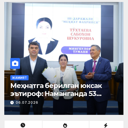
ЖАМИЯТ
Меҳнатга берилган юксак
эътироф: Наманганда 53
нафар нуроний «Меҳнат
06.07.2026
фахрийси» кўкрак нишони
билан тақдирланди