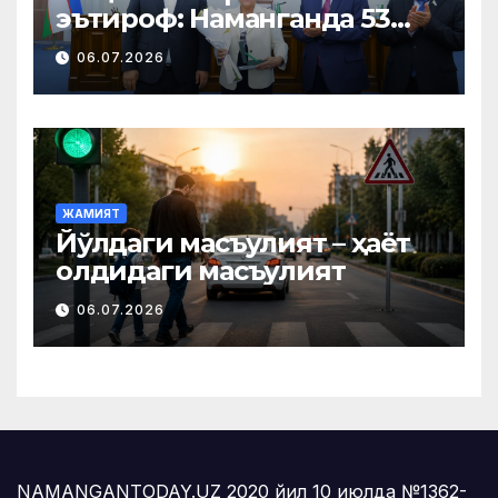
эътироф: Наманганда 53
нафар нуроний «Меҳнат
06.07.2026
фахрийси» кўкрак нишони
билан тақдирланди
ЖАМИЯТ
Йўлдаги масъулият – ҳаёт
олдидаги масъулият
06.07.2026
NAMANGANTODAY.UZ 2020 йил 10 июлда №1362-