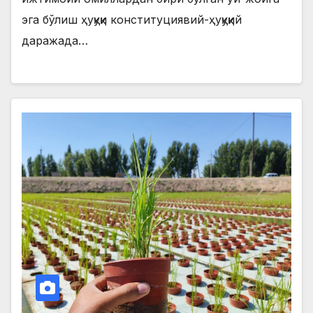
эга бўлиш ҳуқуқи конституциявий-ҳуқуқий
даражада…