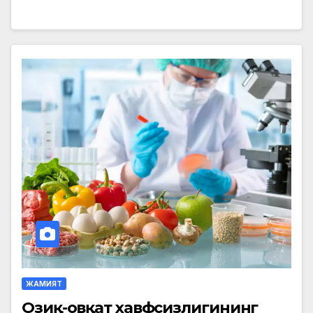
ЖАМИЯТ
Озиқ-овқат хавфсизлигининг