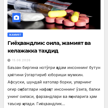
ЖАМИЯТ
Гиёҳвандлик: оила, жамият ва
келажакка таҳдид
15.06.2026
Баъзан биргина нотўғри қадам инсоннинг бутун
ҳаётини ўзгартириб юбориши мумкин.
Афсуски, шундай хатолар борки, уларнинг
оғир оқибатлари нафақат инсоннинг ўзига, балки
унинг оиласи, фарзандлари ва яқинларига ҳам
таъсир қилади. Гиёҳвандлик…