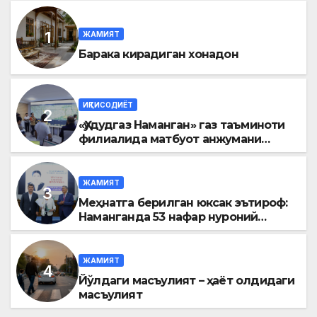
ЖАМИЯТ
Барака кирадиган хонадон
ИҚТИСОДИЁТ
«Ҳудудгаз Наманган» газ таъминоти
филиалида матбуот анжумани
ўтказилди
ЖАМИЯТ
Меҳнатга берилган юксак эътироф:
Наманганда 53 нафар нуроний
«Меҳнат фахрийси» кўкрак нишони
билан тақдирланди
ЖАМИЯТ
Йўлдаги масъулият – ҳаёт олдидаги
масъулият