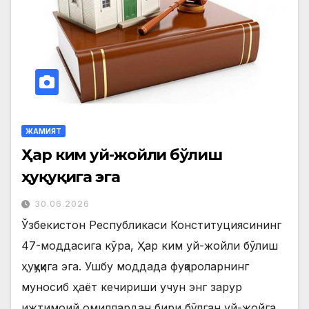
ЖАМИЯТ
Ҳар ким уй-жойли бўлиш
ҳуқуқига эга
30.06.2026
Ўзбекистон Республикаси Конституциясининг
47-моддасига кўра, Ҳар ким уй-жойли бўлиш
ҳуқуқига эга. Ушбу моддада фуқароларнинг
муносиб ҳаёт кечириши учун энг зарур
ижтимоий омиллардан бири бўлган уй-жойга