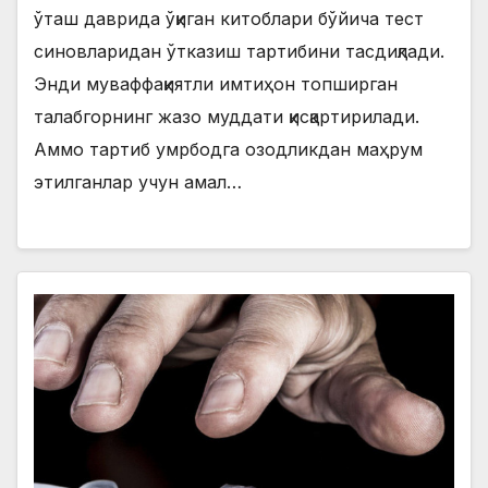
ўташ даврида ўқиган китоблари бўйича тест
синовларидан ўтказиш тартибини тасдиқлади.
Энди муваффақиятли имтиҳон топширган
талабгорнинг жазо муддати қисқартирилади.
Аммо тартиб умрбодга озодликдан маҳрум
этилганлар учун амал…