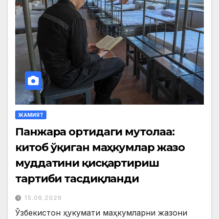
ЖАМИЯТ
Панжара ортидаги мутолаа:
китоб ўқиган маҳкумлар жазо
муддатини қисқартириш
тартиби тасдиқланди
15.06.2026
Ўзбекистон ҳукумати маҳкумларни жазони