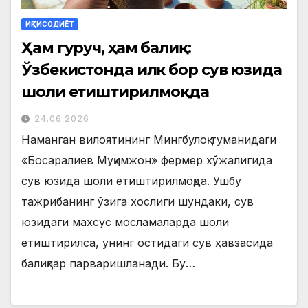
ИҚТИСОДИЁТ
Ҳам гуруч, ҳам балиқ:
Ўзбекистонда илк бор сув юзида
шоли етиштирилмоқда
24.06.2026
Наманган вилоятининг Мингбулоқ туманидаги
«Босаралиев Муқимжон» фермер хўжалигида
сув юзида шоли етиштирилмоқда. Ушбу
тажрибанинг ўзига хослиги шундаки, сув
юзидаги махсус мосламаларда шоли
етиштирилса, унинг остидаги сув ҳавзасида
балиқлар парваришланади. Бу…