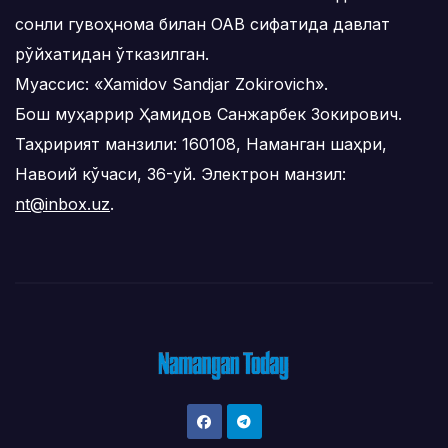
сонли гувоҳнома билан ОАВ сифатида давлат
рўйхатидан ўтказилган.
Муассис: «Xamidov Sandjar Zokirovich».
Бош муҳаррир Ҳамидов Санжарбек Зокирович.
Таҳририят манзили: 160108, Наманган шаҳри,
Навоий кўчаси, 36-уй. Электрон манзил:
nt@inbox.uz
.