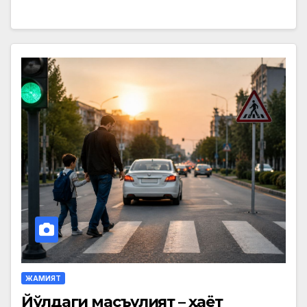
ЖАМИЯТ
Йўлдаги масъулият – ҳаёт