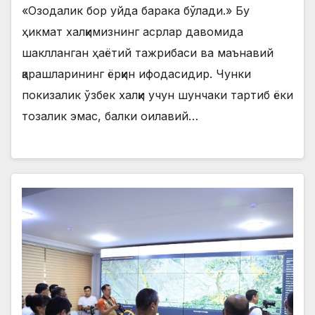
«Озодалик бор уйда барака бўлади.» Бу
ҳикмат халқимизнинг асрлар давомида
шаклланган ҳаётий тажрибаси ва маънавий
қарашларининг ёрқин ифодасидир. Чунки
покизалик ўзбек халқи учун шунчаки тартиб ёки
тозалик эмас, балки оилавий…