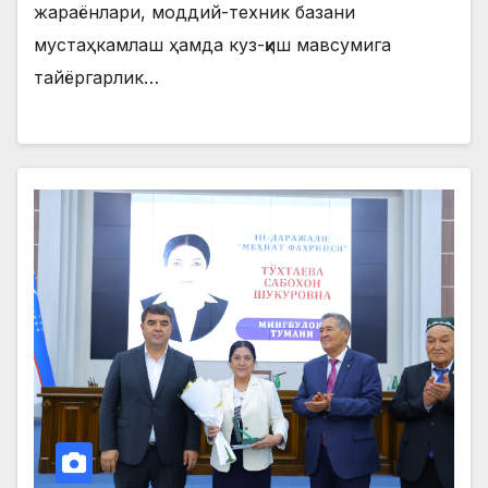
жараёнлари, моддий-техник базани
мустаҳкамлаш ҳамда куз-қиш мавсумига
тайёргарлик…