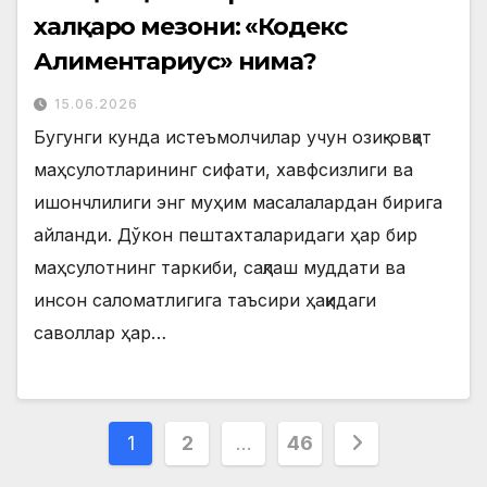
халқаро мезони: «Кодекс
Алиментариус» нима?
15.06.2026
Бугунги кунда истеъмолчилар учун озиқ-овқат
маҳсулотларининг сифати, хавфсизлиги ва
ишончлилиги энг муҳим масалалардан бирига
айланди. Дўкон пештахталаридаги ҳар бир
маҳсулотнинг таркиби, сақлаш муддати ва
инсон саломатлигига таъсири ҳақидаги
саволлар ҳар…
Posts
1
2
…
46