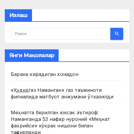
pagination
Излаш
Янги Мақолалар
Барака кирадиган хонадон
«Ҳудудгаз Наманган» газ таъминоти
филиалида матбуот анжумани ўтказилди
Меҳнатга берилган юксак эътироф:
Наманганда 53 нафар нуроний «Меҳнат
фахрийси» кўкрак нишони билан
тақдирланди