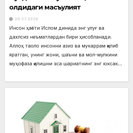
олдидаги масъулият
06.07.2026
Инсон ҳаёти Ислом динида энг улуғ ва
дахлсиз неъматлардан бири ҳисобланади.
Аллоҳ таоло инсонни азиз ва мукаррам қилиб
яратган, унинг жони, шаъни ва мол-мулкини
муҳофаза қилишни эса шариатнинг энг юксак…