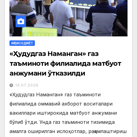
ИҚТИСОДИЁТ
«Ҳудудгаз Наманган» газ
таъминоти филиалида матбуот
анжумани ўтказилди
14.07.2026
«Ҳудудгаз Наманган» газ таъминоти
филиалида оммавий ахборот воситалари
вакиллари иштирокида матбуот анжумани
бўлиб ўтди. Унда газ таъминоти тизимида
амалга оширилган ислоҳотлар, рақамлаштириш