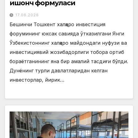
ишонч формуласи
17.06.2026
Бешинчи Тошкент халқаро инвестиция
форумининг юксак савияда ўтказилгани Янги
Ўзбекистоннинг халқаро майдондаги нуфузи ва
инвестициявий жозибадорлиги тобора ортиб
бораётганининг яна бир амалий тасдиғи бўлди.
Дунёнинг турли давлатларидан келган
инвесторлар, йирик…