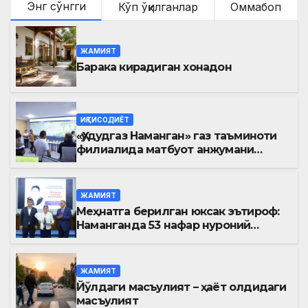
Энг сўнгги
Кўп ўқилганлар
Оммабоп
ЖАМИЯТ
Барака кирадиган хонадон
ИҚТИСОДИЁТ
«Ҳудудгаз Наманган» газ таъминоти
филиалида матбуот анжумани
ўтказилди
ЖАМИЯТ
Меҳнатга берилган юксак эътироф:
Наманганда 53 нафар нуроний
«Меҳнат фахрийси» кўкрак нишони
билан тақдирланди
ЖАМИЯТ
Йўлдаги масъулият – ҳаёт олдидаги
масъулият