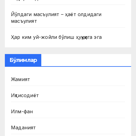
Йўлдаги масъулият – ҳаёт олдидаги
масъулият
Ҳар ким уй-жойли бўлиш ҳуқуқига эга
Бўлимлар
Жамият
Иқтисодиёт
Илм-фан
Маданият