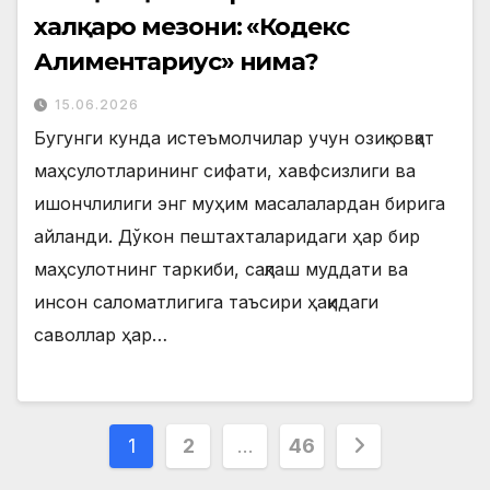
халқаро мезони: «Кодекс
Алиментариус» нима?
15.06.2026
Бугунги кунда истеъмолчилар учун озиқ-овқат
маҳсулотларининг сифати, хавфсизлиги ва
ишончлилиги энг муҳим масалалардан бирига
айланди. Дўкон пештахталаридаги ҳар бир
маҳсулотнинг таркиби, сақлаш муддати ва
инсон саломатлигига таъсири ҳақидаги
саволлар ҳар…
Posts
1
2
…
46