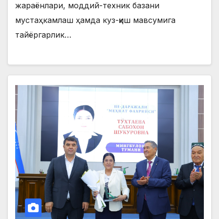
жараёнлари, моддий-техник базани
мустаҳкамлаш ҳамда куз-қиш мавсумига
тайёргарлик…