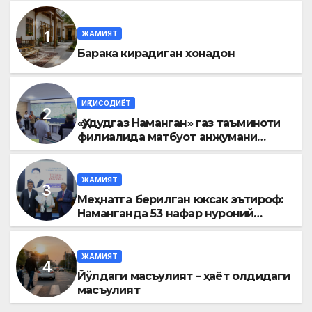
ЖАМИЯТ
Барака кирадиган хонадон
ИҚТИСОДИЁТ
«Ҳудудгаз Наманган» газ таъминоти
филиалида матбуот анжумани
ўтказилди
ЖАМИЯТ
Меҳнатга берилган юксак эътироф:
Наманганда 53 нафар нуроний
«Меҳнат фахрийси» кўкрак нишони
билан тақдирланди
ЖАМИЯТ
Йўлдаги масъулият – ҳаёт олдидаги
масъулият