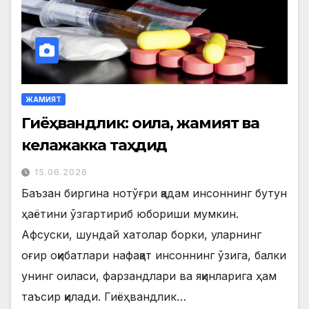
ЖАМИЯТ
Гиёҳвандлик: оила, жамият ва
келажакка таҳдид
15.06.2026
Баъзан биргина нотўғри қадам инсоннинг бутун
ҳаётини ўзгартириб юбориши мумкин.
Афсуски, шундай хатолар борки, уларнинг
оғир оқибатлари нафақат инсоннинг ўзига, балки
унинг оиласи, фарзандлари ва яқинларига ҳам
таъсир қилади. Гиёҳвандлик…