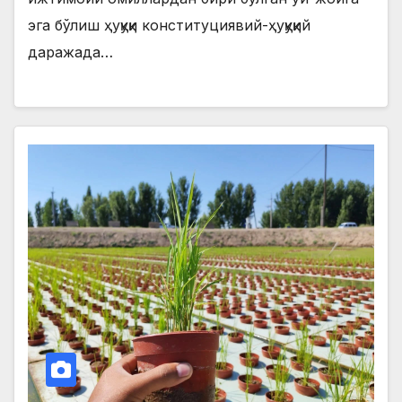
эга бўлиш ҳуқуқи конституциявий-ҳуқуқий
даражада…