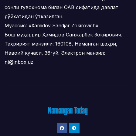
сонли гувоҳнома билан ОАВ сифатида давлат
рўйхатидан ўтказилган.
Муассис: «Xamidov Sandjar Zokirovich».
Бош муҳаррир Ҳамидов Санжарбек Зокирович.
Таҳририят манзили: 160108, Наманган шаҳри,
Навоий кўчаси, 36-уй. Электрон манзил:
nt@inbox.uz
.