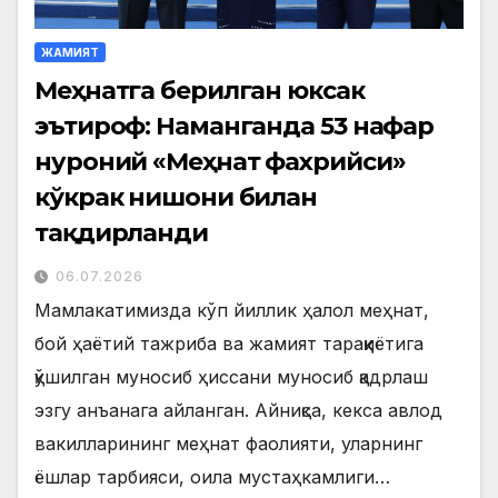
ЖАМИЯТ
Меҳнатга берилган юксак
эътироф: Наманганда 53 нафар
нуроний «Меҳнат фахрийси»
кўкрак нишони билан
тақдирланди
06.07.2026
Мамлакатимизда кўп йиллик ҳалол меҳнат,
бой ҳаётий тажриба ва жамият тараққиётига
қўшилган муносиб ҳиссани муносиб қадрлаш
эзгу анъанага айланган. Айниқса, кекса авлод
вакилларининг меҳнат фаолияти, уларнинг
ёшлар тарбияси, оила мустаҳкамлиги…