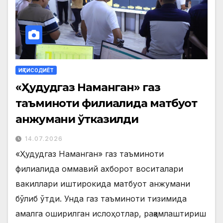
ИҚТИСОДИЁТ
«Ҳудудгаз Наманган» газ
таъминоти филиалида матбуот
анжумани ўтказилди
14.07.2026
«Ҳудудгаз Наманган» газ таъминоти
филиалида оммавий ахборот воситалари
вакиллари иштирокида матбуот анжумани
бўлиб ўтди. Унда газ таъминоти тизимида
амалга оширилган ислоҳотлар, рақамлаштириш