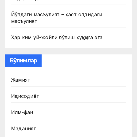
Йўлдаги масъулият – ҳаёт олдидаги
масъулият
Ҳар ким уй-жойли бўлиш ҳуқуқига эга
Бўлимлар
Жамият
Иқтисодиёт
Илм-фан
Маданият