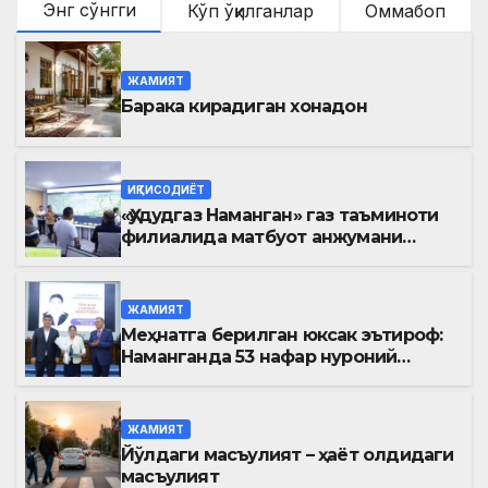
Энг сўнгги
Кўп ўқилганлар
Оммабоп
ЖАМИЯТ
Барака кирадиган хонадон
ИҚТИСОДИЁТ
«Ҳудудгаз Наманган» газ таъминоти
филиалида матбуот анжумани
ўтказилди
ЖАМИЯТ
Меҳнатга берилган юксак эътироф:
Наманганда 53 нафар нуроний
«Меҳнат фахрийси» кўкрак нишони
билан тақдирланди
ЖАМИЯТ
Йўлдаги масъулият – ҳаёт олдидаги
масъулият