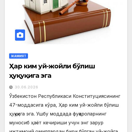
ЖАМИЯТ
Ҳар ким уй-жойли бўлиш
ҳуқуқига эга
30.06.2026
Ўзбекистон Республикаси Конституциясининг
47-моддасига кўра, Ҳар ким уй-жойли бўлиш
ҳуқуқига эга. Ушбу моддада фуқароларнинг
муносиб ҳаёт кечириши учун энг зарур
ижтимоий омиллардан бири бўлган уй-жойга