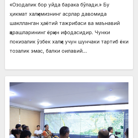
«Озодалик бор уйда барака бўлади.» Бу
ҳикмат халқимизнинг асрлар давомида
шаклланган ҳаётий тажрибаси ва маънавий
қарашларининг ёрқин ифодасидир. Чунки
покизалик ўзбек халқи учун шунчаки тартиб ёки
тозалик эмас, балки оилавий…