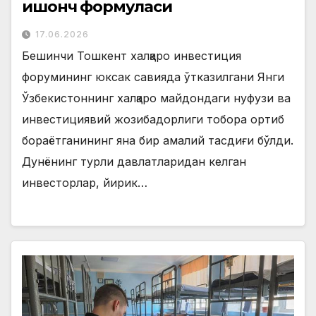
ишонч формуласи
17.06.2026
Бешинчи Тошкент халқаро инвестиция
форумининг юксак савияда ўтказилгани Янги
Ўзбекистоннинг халқаро майдондаги нуфузи ва
инвестициявий жозибадорлиги тобора ортиб
бораётганининг яна бир амалий тасдиғи бўлди.
Дунёнинг турли давлатларидан келган
инвесторлар, йирик…