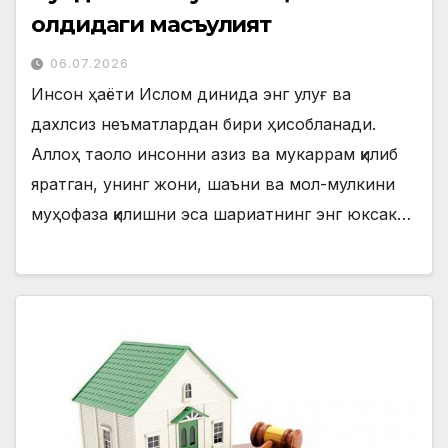
олдидаги масъулият
06.07.2026
Инсон ҳаёти Ислом динида энг улуғ ва
дахлсиз неъматлардан бири ҳисобланади.
Аллоҳ таоло инсонни азиз ва мукаррам қилиб
яратган, унинг жони, шаъни ва мол-мулкини
муҳофаза қилишни эса шариатнинг энг юксак…