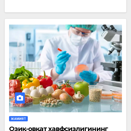
ЖАМИЯТ
Озиқ-овқат хавфсизлигининг