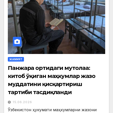
ЖАМИЯТ
Панжара ортидаги мутолаа:
китоб ўқиган маҳкумлар жазо
муддатини қисқартириш
тартиби тасдиқланди
15.06.2026
Ўзбекистон ҳукумати маҳкумларни жазони