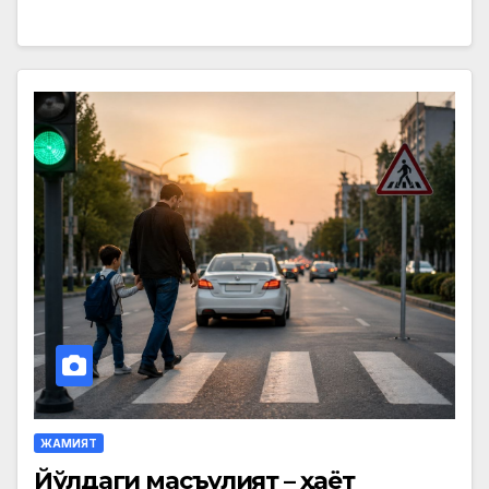
ЖАМИЯТ
Йўлдаги масъулият – ҳаёт