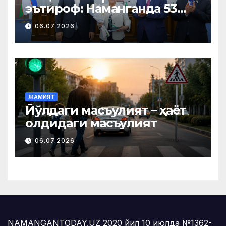
эътироф: Наманганда 53
нафар нуроний «Меҳнат
06.07.2026
фахрийси» кўкрак нишони
билан тақдирланди
ЖАМИЯТ
Йўлдаги масъулият – ҳаёт
олдидаги масъулият
06.07.2026
NAMANGANTODAY.UZ 2020 йил 10 июлда №1362-