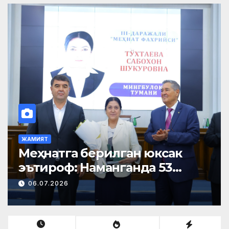
ЖАМИЯТ
Меҳнатга берилган юксак
эътироф: Наманганда 53
нафар нуроний «Меҳнат
06.07.2026
фахрийси» кўкрак нишони
билан тақдирланди