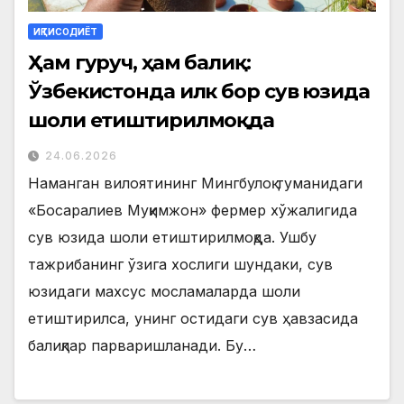
ИҚТИСОДИЁТ
Ҳам гуруч, ҳам балиқ:
Ўзбекистонда илк бор сув юзида
шоли етиштирилмоқда
24.06.2026
Наманган вилоятининг Мингбулоқ туманидаги
«Босаралиев Муқимжон» фермер хўжалигида
сув юзида шоли етиштирилмоқда. Ушбу
тажрибанинг ўзига хослиги шундаки, сув
юзидаги махсус мосламаларда шоли
етиштирилса, унинг остидаги сув ҳавзасида
балиқлар парваришланади. Бу…