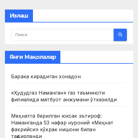
pagination
Излаш
Янги Мақолалар
Барака кирадиган хонадон
«Ҳудудгаз Наманган» газ таъминоти
филиалида матбуот анжумани ўтказилди
Меҳнатга берилган юксак эътироф:
Наманганда 53 нафар нуроний «Меҳнат
фахрийси» кўкрак нишони билан
тақдирланди