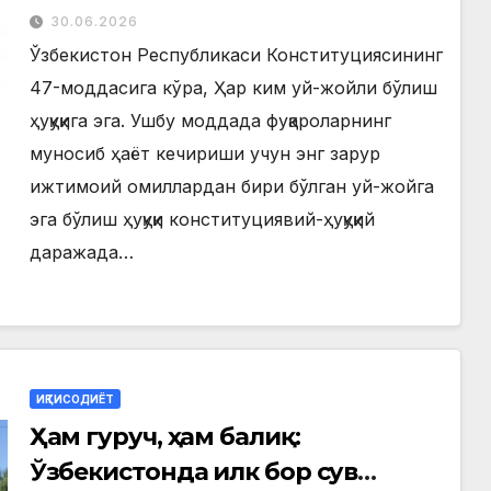
30.06.2026
Ўзбекистон Республикаси Конституциясининг
47-моддасига кўра, Ҳар ким уй-жойли бўлиш
ҳуқуқига эга. Ушбу моддада фуқароларнинг
муносиб ҳаёт кечириши учун энг зарур
ижтимоий омиллардан бири бўлган уй-жойга
эга бўлиш ҳуқуқи конституциявий-ҳуқуқий
даражада…
ИҚТИСОДИЁТ
Ҳам гуруч, ҳам балиқ:
Ўзбекистонда илк бор сув