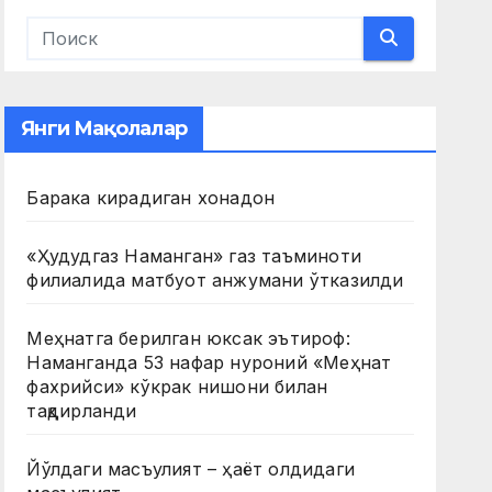
Янги Мақолалар
Барака кирадиган хонадон
«Ҳудудгаз Наманган» газ таъминоти
филиалида матбуот анжумани ўтказилди
Меҳнатга берилган юксак эътироф:
Наманганда 53 нафар нуроний «Меҳнат
фахрийси» кўкрак нишони билан
тақдирланди
Йўлдаги масъулият – ҳаёт олдидаги