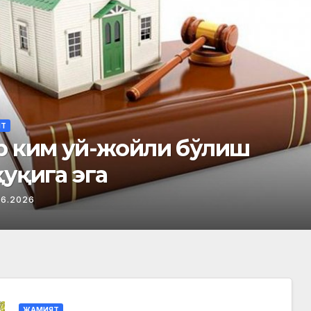
ка кирадиган хонадон
2026
ЖАМИЯТ