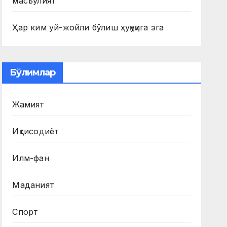
масъулият
Ҳар ким уй-жойли бўлиш ҳуқуқига эга
Бўлимлар
Жамият
Иқтисодиёт
Илм-фан
Маданият
Спорт