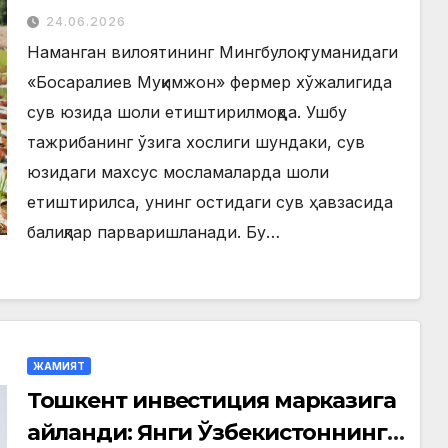
юзида шоли етиштирилмоқда
24.06.2026
Наманган вилоятининг Мингбулоқ туманидаги
«Босаралиев Муқимжон» фермер хўжалигида
сув юзида шоли етиштирилмоқда. Ушбу
тажрибанинг ўзига хослиги шундаки, сув
юзидаги махсус мосламаларда шоли
етиштирилса, унинг остидаги сув ҳавзасида
балиқлар парваришланади. Бу…
ЖАМИЯТ
Тошкент инвестиция марказига
айланди: Янги Ўзбекистоннинг