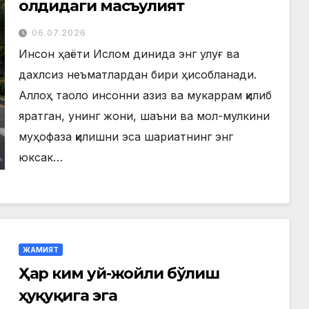
олдидаги масъулият
06.07.2026
Инсон ҳаёти Ислом динида энг улуғ ва
дахлсиз неъматлардан бири ҳисобланади.
Аллоҳ таоло инсонни азиз ва мукаррам қилиб
яратган, унинг жони, шаъни ва мол-мулкини
муҳофаза қилишни эса шариатнинг энг
юксак…
ЖАМИЯТ
Ҳар ким уй-жойли бўлиш
ҳуқуқига эга