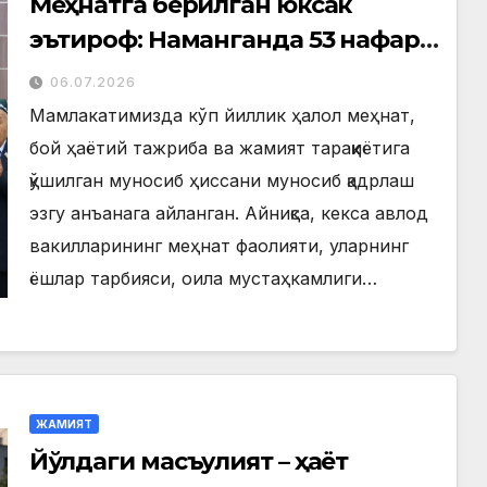
Меҳнатга берилган юксак
эътироф: Наманганда 53 нафар
нуроний «Меҳнат фахрийси»
06.07.2026
кўкрак нишони билан
Мамлакатимизда кўп йиллик ҳалол меҳнат,
тақдирланди
бой ҳаётий тажриба ва жамият тараққиётига
қўшилган муносиб ҳиссани муносиб қадрлаш
эзгу анъанага айланган. Айниқса, кекса авлод
вакилларининг меҳнат фаолияти, уларнинг
ёшлар тарбияси, оила мустаҳкамлиги…
ЖАМИЯТ
Йўлдаги масъулият – ҳаёт