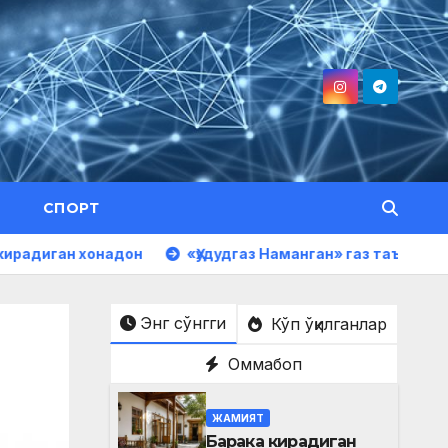
СПОРТ
надон
«Ҳудудгаз Наманган» газ таъминоти филиалид
Энг сўнгги
Кўп ўқилганлар
Оммабоп
ЖАМИЯТ
Барака кирадиган