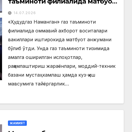
таъминоти филиалида матбуот
анжумани ўтказилди
14.07.2026
«Ҳудудгаз Наманган» газ таъминоти
филиалида оммавий ахборот воситалари
вакиллари иштирокида матбуот анжумани
бўлиб ўтди. Унда газ таъминоти тизимида
амалга оширилган ислоҳотлар,
рақамлаштириш жараёнлари, моддий-техник
базани мустаҳкамлаш ҳамда куз-қиш
мавсумига тайёргарлик…
ЖАМИЯТ