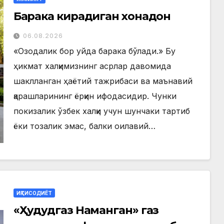
Барака кирадиган хонадон
06.08.2026
«Озодалик бор уйда барака бўлади.» Бу
ҳикмат халқимизнинг асрлар давомида
шаклланган ҳаётий тажрибаси ва маънавий
қарашларининг ёрқин ифодасидир. Чунки
покизалик ўзбек халқи учун шунчаки тартиб
ёки тозалик эмас, балки оилавий…
ИҚТИСОДИЁТ
«Ҳудудгаз Наманган» газ