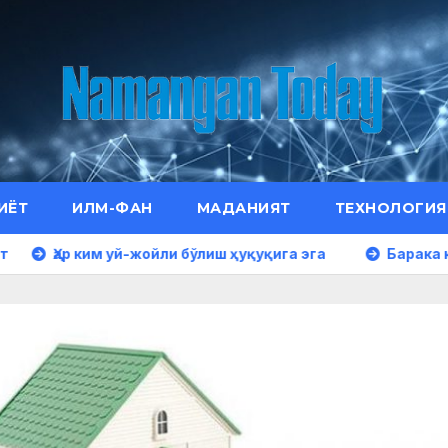
ИЁТ
ИЛМ-ФАН
МАДАНИЯТ
ТЕХНОЛОГИЯ
м уй-жойли бўлиш ҳуқуқига эга
Барака кирадиган хо