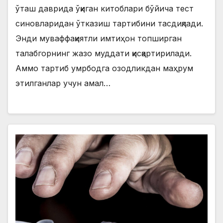
ўташ даврида ўқиган китоблари бўйича тест
синовларидан ўтказиш тартибини тасдиқлади.
Энди муваффақиятли имтиҳон топширган
талабгорнинг жазо муддати қисқартирилади.
Аммо тартиб умрбодга озодликдан маҳрум
этилганлар учун амал…