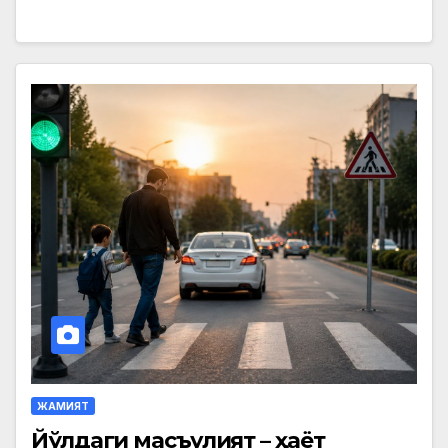
ЖАМИЯТ
Йўлдаги масъулият – ҳаёт