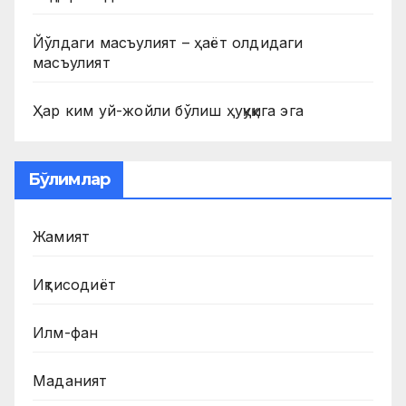
Йўлдаги масъулият – ҳаёт олдидаги
масъулият
Ҳар ким уй-жойли бўлиш ҳуқуқига эга
Бўлимлар
Жамият
Иқтисодиёт
Илм-фан
Маданият