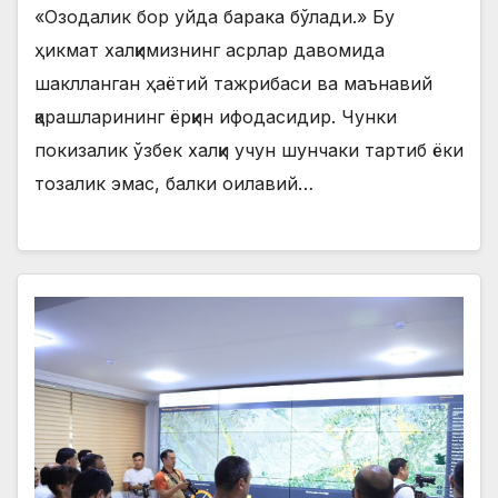
«Озодалик бор уйда барака бўлади.» Бу
ҳикмат халқимизнинг асрлар давомида
шаклланган ҳаётий тажрибаси ва маънавий
қарашларининг ёрқин ифодасидир. Чунки
покизалик ўзбек халқи учун шунчаки тартиб ёки
тозалик эмас, балки оилавий…