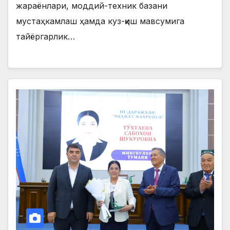
жараёнлари, моддий-техник базани
мустаҳкамлаш ҳамда куз-қиш мавсумига
тайёргарлик…