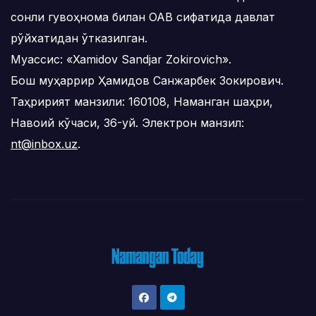
сонли гувоҳнома билан ОАВ сифатида давлат
рўйхатидан ўтказилган.
Муассис: «Xamidov Sandjar Zokirovich».
Бош муҳаррир Ҳамидов Санжарбек Зокирович.
Таҳририят манзили: 160108, Наманган шаҳри,
Навоий кўчаси, 36-уй. Электрон манзил:
nt@inbox.uz
.