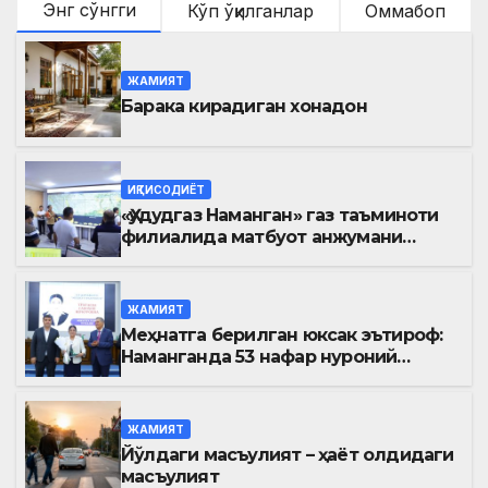
Энг сўнгги
Кўп ўқилганлар
Оммабоп
ЖАМИЯТ
Барака кирадиган хонадон
ИҚТИСОДИЁТ
«Ҳудудгаз Наманган» газ таъминоти
филиалида матбуот анжумани
ўтказилди
ЖАМИЯТ
Меҳнатга берилган юксак эътироф:
Наманганда 53 нафар нуроний
«Меҳнат фахрийси» кўкрак нишони
билан тақдирланди
ЖАМИЯТ
Йўлдаги масъулият – ҳаёт олдидаги
масъулият