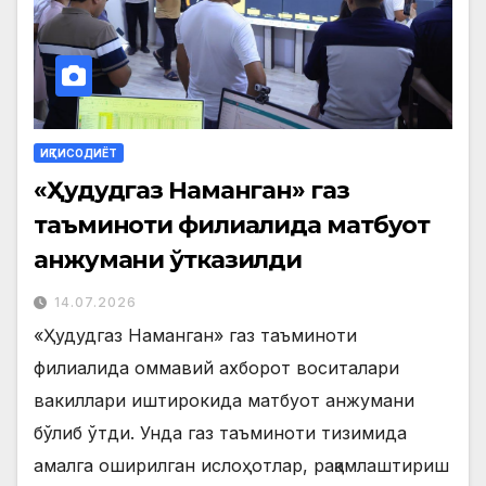
ИҚТИСОДИЁТ
«Ҳудудгаз Наманган» газ
таъминоти филиалида матбуот
анжумани ўтказилди
14.07.2026
«Ҳудудгаз Наманган» газ таъминоти
филиалида оммавий ахборот воситалари
вакиллари иштирокида матбуот анжумани
бўлиб ўтди. Унда газ таъминоти тизимида
амалга оширилган ислоҳотлар, рақамлаштириш