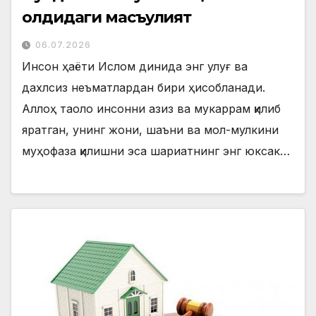
олдидаги масъулият
06.07.2026
Инсон ҳаёти Ислом динида энг улуғ ва
дахлсиз неъматлардан бири ҳисобланади.
Аллоҳ таоло инсонни азиз ва мукаррам қилиб
яратган, унинг жони, шаъни ва мол-мулкини
муҳофаза қилишни эса шариатнинг энг юксак…