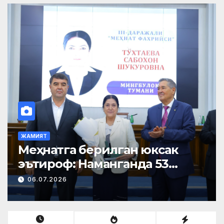
ЖАМИЯТ
Меҳнатга берилган юксак
эътироф: Наманганда 53
нафар нуроний «Меҳнат
06.07.2026
фахрийси» кўкрак нишони
билан тақдирланди