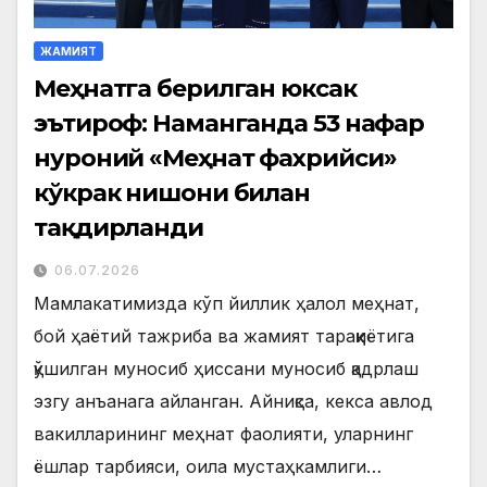
ЖАМИЯТ
Меҳнатга берилган юксак
эътироф: Наманганда 53 нафар
нуроний «Меҳнат фахрийси»
кўкрак нишони билан
тақдирланди
06.07.2026
Мамлакатимизда кўп йиллик ҳалол меҳнат,
бой ҳаётий тажриба ва жамият тараққиётига
қўшилган муносиб ҳиссани муносиб қадрлаш
эзгу анъанага айланган. Айниқса, кекса авлод
вакилларининг меҳнат фаолияти, уларнинг
ёшлар тарбияси, оила мустаҳкамлиги…