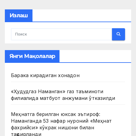
pagination
Излаш
Янги Мақолалар
Барака кирадиган хонадон
«Ҳудудгаз Наманган» газ таъминоти
филиалида матбуот анжумани ўтказилди
Меҳнатга берилган юксак эътироф:
Наманганда 53 нафар нуроний «Меҳнат
фахрийси» кўкрак нишони билан
тақдирланди