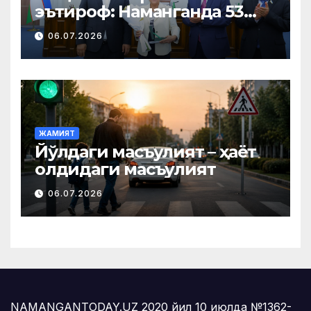
эътироф: Наманганда 53
нафар нуроний «Меҳнат
06.07.2026
фахрийси» кўкрак нишони
билан тақдирланди
ЖАМИЯТ
Йўлдаги масъулият – ҳаёт
олдидаги масъулият
06.07.2026
NAMANGANTODAY.UZ 2020 йил 10 июлда №1362-