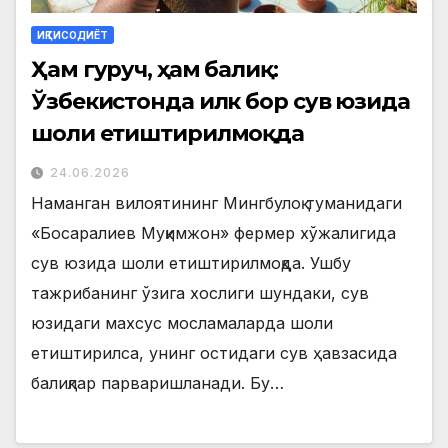
ИҚТИСОДИЁТ
Ҳам гуруч, ҳам балиқ:
Ўзбекистонда илк бор сув юзида
шоли етиштирилмоқда
24.06.2026
Наманган вилоятининг Мингбулоқ туманидаги
«Босаралиев Муқимжон» фермер хўжалигида
сув юзида шоли етиштирилмоқда. Ушбу
тажрибанинг ўзига хослиги шундаки, сув
юзидаги махсус мосламаларда шоли
етиштирилса, унинг остидаги сув ҳавзасида
балиқлар парваришланади. Бу…