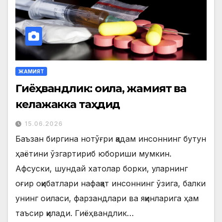
ЖАМИЯТ
Гиёҳвандлик: оила, жамият ва
келажакка таҳдид
15.06.2026
Баъзан биргина нотўғри қадам инсоннинг бутун
ҳаётини ўзгартириб юбориши мумкин.
Афсуски, шундай хатолар борки, уларнинг
оғир оқибатлари нафақат инсоннинг ўзига, балки
унинг оиласи, фарзандлари ва яқинларига ҳам
таъсир қилади. Гиёҳвандлик…