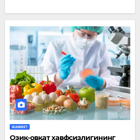
ЖАМИЯТ
Озиқ-овқат хавфсизлигининг