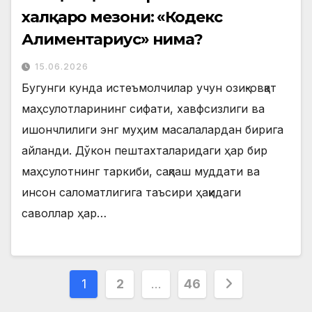
халқаро мезони: «Кодекс
Алиментариус» нима?
15.06.2026
Бугунги кунда истеъмолчилар учун озиқ-овқат
маҳсулотларининг сифати, хавфсизлиги ва
ишончлилиги энг муҳим масалалардан бирига
айланди. Дўкон пештахталаридаги ҳар бир
маҳсулотнинг таркиби, сақлаш муддати ва
инсон саломатлигига таъсири ҳақидаги
саволлар ҳар…
Posts
1
2
…
46