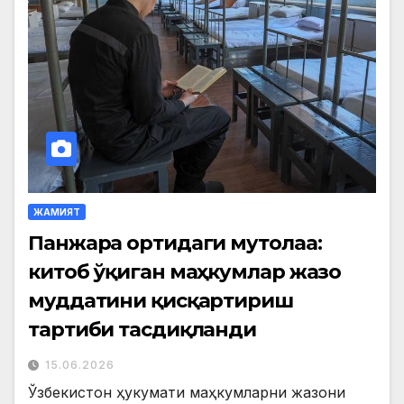
ЖАМИЯТ
Панжара ортидаги мутолаа:
китоб ўқиган маҳкумлар жазо
муддатини қисқартириш
тартиби тасдиқланди
15.06.2026
Ўзбекистон ҳукумати маҳкумларни жазони