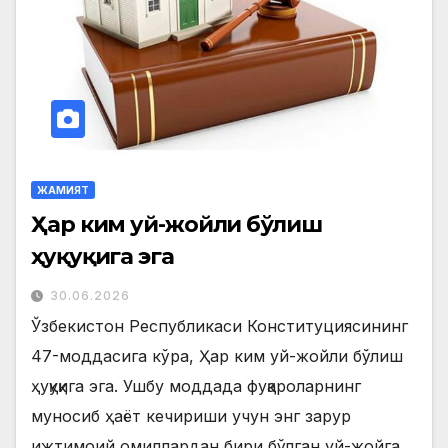
ЖАМИЯТ
Ҳар ким уй-жойли бўлиш
ҳуқуқига эга
30.06.2026
Ўзбекистон Республикаси Конституциясининг
47-моддасига кўра, Ҳар ким уй-жойли бўлиш
ҳуқуқига эга. Ушбу моддада фуқароларнинг
муносиб ҳаёт кечириши учун энг зарур
ижтимоий омиллардан бири бўлган уй-жойга