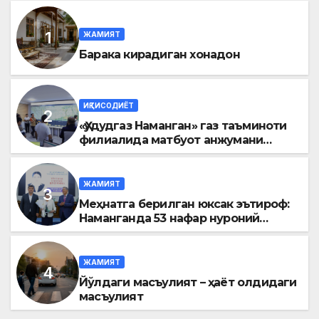
ЖАМИЯТ
Барака кирадиган хонадон
ИҚТИСОДИЁТ
«Ҳудудгаз Наманган» газ таъминоти
филиалида матбуот анжумани
ўтказилди
ЖАМИЯТ
Меҳнатга берилган юксак эътироф:
Наманганда 53 нафар нуроний
«Меҳнат фахрийси» кўкрак нишони
билан тақдирланди
ЖАМИЯТ
Йўлдаги масъулият – ҳаёт олдидаги
масъулият