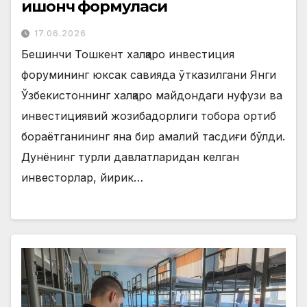
ишонч формуласи
17.06.2026
Бешинчи Тошкент халқаро инвестиция
форумининг юксак савияда ўтказилгани Янги
Ўзбекистоннинг халқаро майдондаги нуфузи ва
инвестициявий жозибадорлиги тобора ортиб
бораётганининг яна бир амалий тасдиғи бўлди.
Дунёнинг турли давлатларидан келган
инвесторлар, йирик…