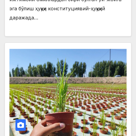
эга бўлиш ҳуқуқи конституциявий-ҳуқуқий
даражада…