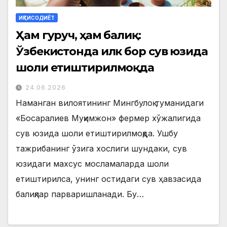
ИҚТИСОДИЁТ
Ҳам гуруч, ҳам балиқ:
Ўзбекистонда илк бор сув юзида
шоли етиштирилмоқда
24.06.2026
Наманган вилоятининг Мингбулоқ туманидаги
«Босаралиев Муқимжон» фермер хўжалигида
сув юзида шоли етиштирилмоқда. Ушбу
тажрибанинг ўзига хослиги шундаки, сув
юзидаги махсус мосламаларда шоли
етиштирилса, унинг остидаги сув ҳавзасида
балиқлар парваришланади. Бу…