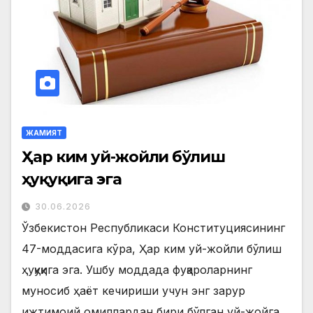
ЖАМИЯТ
Ҳар ким уй-жойли бўлиш
ҳуқуқига эга
30.06.2026
Ўзбекистон Республикаси Конституциясининг
47-моддасига кўра, Ҳар ким уй-жойли бўлиш
ҳуқуқига эга. Ушбу моддада фуқароларнинг
муносиб ҳаёт кечириши учун энг зарур
ижтимоий омиллардан бири бўлган уй-жойга