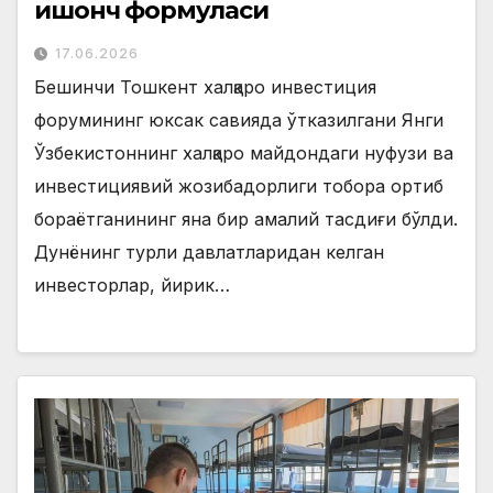
ишонч формуласи
17.06.2026
Бешинчи Тошкент халқаро инвестиция
форумининг юксак савияда ўтказилгани Янги
Ўзбекистоннинг халқаро майдондаги нуфузи ва
инвестициявий жозибадорлиги тобора ортиб
бораётганининг яна бир амалий тасдиғи бўлди.
Дунёнинг турли давлатларидан келган
инвесторлар, йирик…