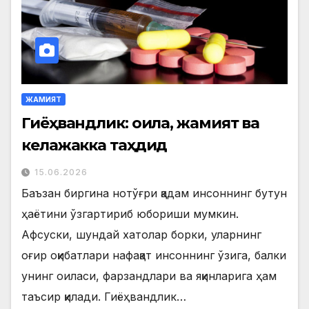
ЖАМИЯТ
Гиёҳвандлик: оила, жамият ва
келажакка таҳдид
15.06.2026
Баъзан биргина нотўғри қадам инсоннинг бутун
ҳаётини ўзгартириб юбориши мумкин.
Афсуски, шундай хатолар борки, уларнинг
оғир оқибатлари нафақат инсоннинг ўзига, балки
унинг оиласи, фарзандлари ва яқинларига ҳам
таъсир қилади. Гиёҳвандлик…