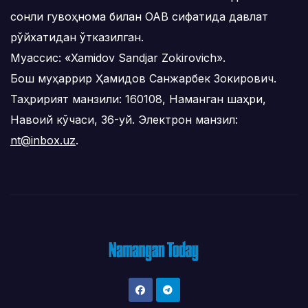
сонли гувоҳнома билан ОАВ сифатида давлат
рўйхатидан ўтказилган.
Муассис: «Xamidov Sandjar Zokirovich».
Бош муҳаррир Ҳамидов Санжарбек Зокирович.
Таҳририят манзили: 160108, Наманган шаҳри,
Навоий кўчаси, 36-уй. Электрон манзил:
nt@inbox.uz
.