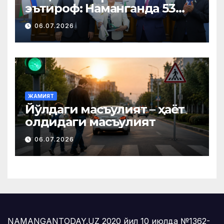
эътироф: Наманганда 53
нафар нуроний «Меҳнат
06.07.2026
фахрийси» кўкрак нишони
билан тақдирланди
ЖАМИЯТ
Йўлдаги масъулият – ҳаёт
олдидаги масъулият
06.07.2026
NAMANGANTODAY.UZ 2020 йил 10 июлда №1362-