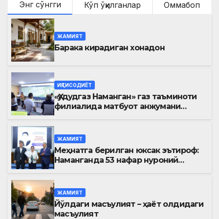
Энг сўнгги
Кўп ўқилганлар
Оммабоп
ЖАМИЯТ
Барака кирадиган хонадон
ИҚТИСОДИЁТ
«Ҳудудгаз Наманган» газ таъминоти
филиалида матбуот анжумани
ўтказилди
ЖАМИЯТ
Меҳнатга берилган юксак эътироф:
Наманганда 53 нафар нуроний
«Меҳнат фахрийси» кўкрак нишони
билан тақдирланди
ЖАМИЯТ
Йўлдаги масъулият – ҳаёт олдидаги
масъулият