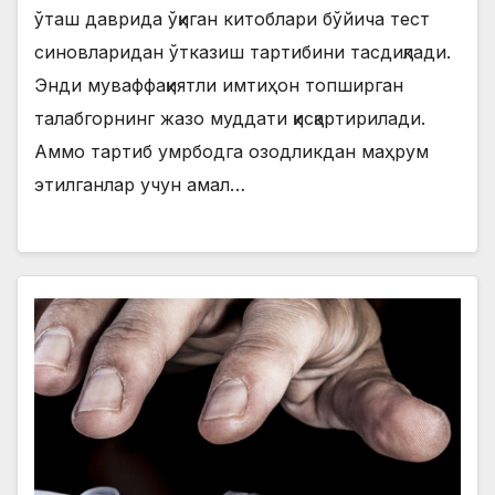
ўташ даврида ўқиган китоблари бўйича тест
синовларидан ўтказиш тартибини тасдиқлади.
Энди муваффақиятли имтиҳон топширган
талабгорнинг жазо муддати қисқартирилади.
Аммо тартиб умрбодга озодликдан маҳрум
этилганлар учун амал…