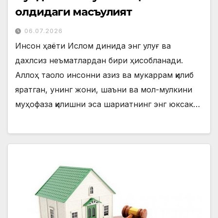
олдидаги масъулият
06.07.2026
Инсон ҳаёти Ислом динида энг улуғ ва
дахлсиз неъматлардан бири ҳисобланади.
Аллоҳ таоло инсонни азиз ва мукаррам қилиб
яратган, унинг жони, шаъни ва мол-мулкини
муҳофаза қилишни эса шариатнинг энг юксак…