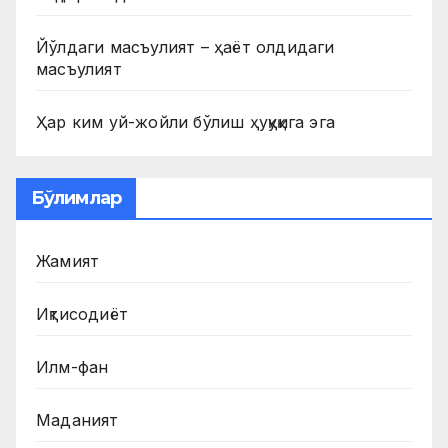
Йўлдаги масъулият – ҳаёт олдидаги
масъулият
Ҳар ким уй-жойли бўлиш ҳуқуқига эга
Бўлимлар
Жамият
Иқтисодиёт
Илм-фан
Маданият