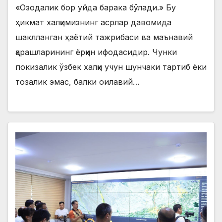
«Озодалик бор уйда барака бўлади.» Бу
ҳикмат халқимизнинг асрлар давомида
шаклланган ҳаётий тажрибаси ва маънавий
қарашларининг ёрқин ифодасидир. Чунки
покизалик ўзбек халқи учун шунчаки тартиб ёки
тозалик эмас, балки оилавий…