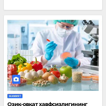
ЖАМИЯТ
Озиқ-овқат хавфсизлигининг