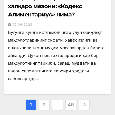
халқаро мезони: «Кодекс
Алиментариус» нима?
15.06.2026
Бугунги кунда истеъмолчилар учун озиқ-овқат
маҳсулотларининг сифати, хавфсизлиги ва
ишончлилиги энг муҳим масалалардан бирига
айланди. Дўкон пештахталаридаги ҳар бир
маҳсулотнинг таркиби, сақлаш муддати ва
инсон саломатлигига таъсири ҳақидаги
саволлар ҳар…
Posts
1
2
…
46