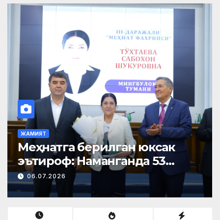
ЖАМИЯТ
Меҳнатга берилган юксак
эътироф: Наманганда 53
нафар нуроний «Меҳнат
06.07.2026
фахрийси» кўкрак нишони
билан тақдирланди