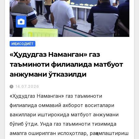
ИҚТИСОДИЁТ
«Ҳудудгаз Наманган» газ
таъминоти филиалида матбуот
анжумани ўтказилди
14.07.2026
«Ҳудудгаз Наманган» газ таъминоти
филиалида оммавий ахборот воситалари
вакиллари иштирокида матбуот анжумани
бўлиб ўтди. Унда газ таъминоти тизимида
амалга оширилган ислоҳотлар, рақамлаштириш