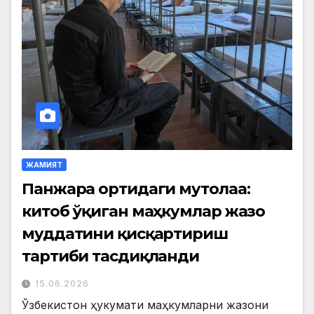
ЖАМИЯТ
Панжара ортидаги мутолаа:
китоб ўқиган маҳкумлар жазо
муддатини қисқартириш
тартиби тасдиқланди
15.06.2026
Ўзбекистон ҳукумати маҳкумларни жазони