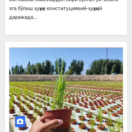
эга бўлиш ҳуқуқи конституциявий-ҳуқуқий
даражада…