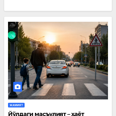
ЖАМИЯТ
Йўлдаги масъулият – ҳаёт