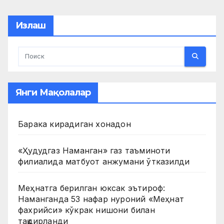
pagination
Излаш
Янги Мақолалар
Барака кирадиган хонадон
«Ҳудудгаз Наманган» газ таъминоти
филиалида матбуот анжумани ўтказилди
Меҳнатга берилган юксак эътироф:
Наманганда 53 нафар нуроний «Меҳнат
фахрийси» кўкрак нишони билан
тақдирланди