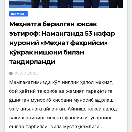
ЖАМИЯТ
Меҳнатга берилган юксак
эътироф: Наманганда 53 нафар
нуроний «Меҳнат фахрийси»
кўкрак нишони билан
тақдирланди
06.07.2026
Мамлакатимизда кўп йиллик ҳалол меҳнат,
бой ҳаётий тажриба ва жамият тараққиётига
қўшилган муносиб ҳиссани муносиб қадрлаш
эзгу анъанага айланган. Айниқса, кекса авлод
вакилларининг меҳнат фаолияти, уларнинг
ёшлар тарбияси, оила мустаҳкамлиги…