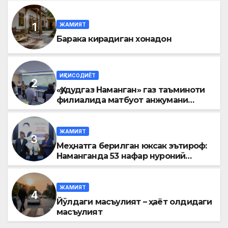
ЖАМИЯТ
Барака кирадиган хонадон
ИҚТИСОДИЁТ
«Ҳудудгаз Наманган» газ таъминоти
филиалида матбуот анжумани
ўтказилди
ЖАМИЯТ
Меҳнатга берилган юксак эътироф:
Наманганда 53 нафар нуроний
«Меҳнат фахрийси» кўкрак нишони
билан тақдирланди
ЖАМИЯТ
Йўлдаги масъулият – ҳаёт олдидаги
масъулият