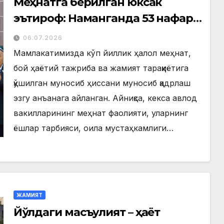
Меҳнатга берилган юксак
эътироф: Наманганда 53 нафар
нуроний «Меҳнат фахрийси»
06.07.2026
кўкрак нишони билан
Мамлакатимизда кўп йиллик ҳалол меҳнат,
тақдирланди
бой ҳаётий тажриба ва жамият тараққиётига
қўшилган муносиб ҳиссани муносиб қадрлаш
эзгу анъанага айланган. Айниқса, кекса авлод
вакилларининг меҳнат фаолияти, уларнинг
ёшлар тарбияси, оила мустаҳкамлиги…
ЖАМИЯТ
Йўлдаги масъулият – ҳаёт