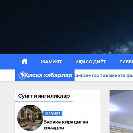
Skip
to
content
ЖАМИЯТ
ИҚТИСОДИЁТ
ТИББ
Қисқа хабарлар
«Ҳудудгаз Наманган» газ таъминоти филиалида матб
Сўнгги янгиликлар
ЖАМИЯТ
Барака кирадиган
хонадон