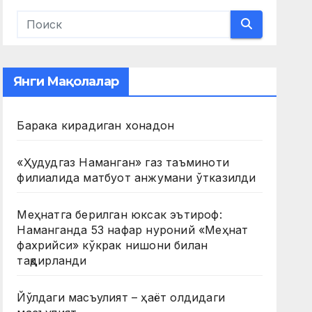
Янги Мақолалар
Барака кирадиган хонадон
«Ҳудудгаз Наманган» газ таъминоти
филиалида матбуот анжумани ўтказилди
Меҳнатга берилган юксак эътироф:
Наманганда 53 нафар нуроний «Меҳнат
фахрийси» кўкрак нишони билан
тақдирланди
Йўлдаги масъулият – ҳаёт олдидаги