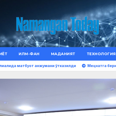
ИЁТ
ИЛМ-ФАН
МАДАНИЯТ
ТЕХНОЛОГИЯ
уот анжумани ўтказилди
Меҳнатга берилган юксак эъ