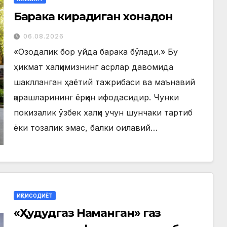
Барака кирадиган хонадон
06.08.2026
«Озодалик бор уйда барака бўлади.» Бу
ҳикмат халқимизнинг асрлар давомида
шаклланган ҳаётий тажрибаси ва маънавий
қарашларининг ёрқин ифодасидир. Чунки
покизалик ўзбек халқи учун шунчаки тартиб
ёки тозалик эмас, балки оилавий…
ИҚТИСОДИЁТ
«Ҳудудгаз Наманган» газ