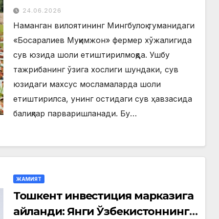
юзида шоли етиштирилмоқда
24.06.2026
Наманган вилоятининг Мингбулоқ туманидаги
«Босаралиев Муқимжон» фермер хўжалигида
сув юзида шоли етиштирилмоқда. Ушбу
тажрибанинг ўзига хослиги шундаки, сув
юзидаги махсус мосламаларда шоли
етиштирилса, унинг остидаги сув ҳавзасида
балиқлар парваришланади. Бу…
ЖАМИЯТ
Тошкент инвестиция марказига
айланди: Янги Ўзбекистоннинг