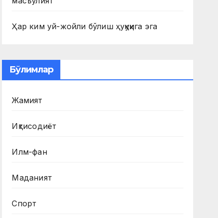
масъулият
Ҳар ким уй-жойли бўлиш ҳуқуқига эга
Бўлимлар
Жамият
Иқтисодиёт
Илм-фан
Маданият
Спорт