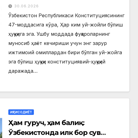
30.06.2026
Ўзбекистон Республикаси Конституциясининг
47-моддасига кўра, Ҳар ким уй-жойли бўлиш
ҳуқуқига эга. Ушбу моддада фуқароларнинг
муносиб ҳаёт кечириши учун энг зарур
ижтимоий омиллардан бири бўлган уй-жойга
эга бўлиш ҳуқуқи конституциявий-ҳуқуқий
даражада…
ИҚТИСОДИЁТ
Ҳам гуруч, ҳам балиқ:
Ўзбекистонда илк бор сув