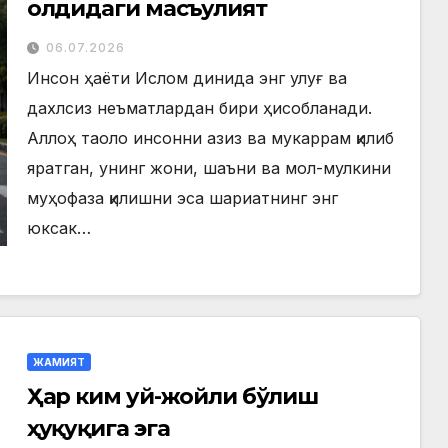
олдидаги масъулият
06.07.2026
Инсон ҳаёти Ислом динида энг улуғ ва
дахлсиз неъматлардан бири ҳисобланади.
Аллоҳ таоло инсонни азиз ва мукаррам қилиб
яратган, унинг жони, шаъни ва мол-мулкини
муҳофаза қилишни эса шариатнинг энг
юксак…
ЖАМИЯТ
Ҳар ким уй-жойли бўлиш
ҳуқуқига эга