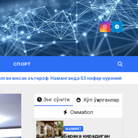
СПОРТ
тироф: Наманганда 53 нафар нуроний «Меҳнат фахрийси» 
Энг сўнгги
Кўп ўқилганлар
Оммабоп
ЖАМИЯТ
Барака кирадиган