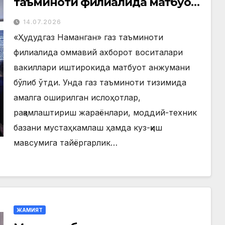
таъминоти филиалида матбуот
анжумани ўтказилди
14.07.2026
«Ҳудудгаз Наманган» газ таъминоти
филиалида оммавий ахборот воситалари
вакиллари иштирокида матбуот анжумани
бўлиб ўтди. Унда газ таъминоти тизимида
амалга оширилган ислоҳотлар,
рақамлаштириш жараёнлари, моддий-техник
базани мустаҳкамлаш ҳамда куз-қиш
мавсумига тайёргарлик…
ЖАМИЯТ