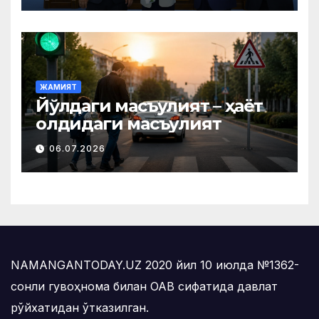
билан тақдирланди
ЖАМИЯТ
Йўлдаги масъулият – ҳаёт
олдидаги масъулият
06.07.2026
NAMANGANTODAY.UZ 2020 йил 10 июлда №1362-
сонли гувоҳнома билан ОАВ сифатида давлат
рўйхатидан ўтказилган.