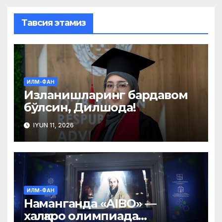
Тавсия этамиз
ИЛМ-ФАН
Изланишларинг бардавом
бўлсин, Дилшода!
IYUN 11, 2026
ИЛМ-ФАН
Наманганда «AIBO» —
халқаро олимпиада