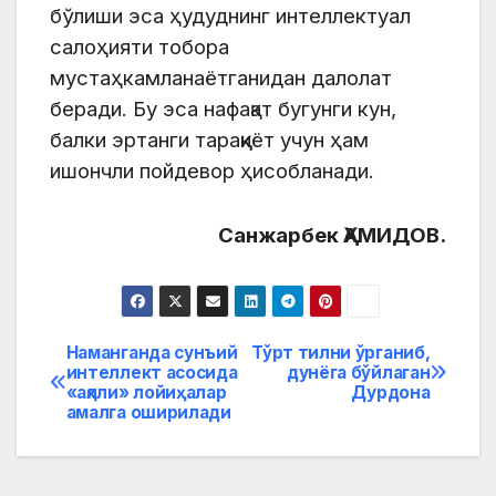
бўлиши эса ҳудуднинг интеллектуал
салоҳияти тобора
мустаҳкамланаётганидан далолат
беради. Бу эса нафақат бугунги кун,
балки эртанги тараққиёт учун ҳам
ишончли пойдевор ҳисобланади.
Санжарбек ҲАМИДОВ.
Наманганда сунъий
Тўрт тилни ўрганиб,
Post
интеллект асосида
дунёга бўйлаган
«ақлли» лойиҳалар
Дурдона
menyusi
амалга оширилади