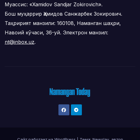
Муассис: «Xamidov Sandjar Zokirovich».
Бош муҳаррир Ҳамидов Санжарбек Зокирович.
Таҳририят манзили: 160108, Наманган шаҳри,
Навоий кўчаси, 36-уй. Электрон манзил:
nt@inbox.uz
.
Сайт работает на WordPress
|
Тема:
Newslay
, автор