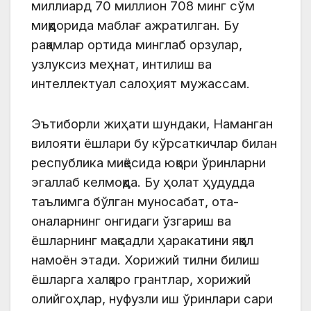
миллиард 70 миллион 708 минг сўм
миқдорида маблағ ажратилган. Бу
рақамлар ортида минглаб орзулар,
узлуксиз меҳнат, интилиш ва
интеллектуал салоҳият мужассам.
Эътиборли жиҳати шундаки, Наманган
вилояти ёшлари бу кўрсаткичлар билан
республика миқёсида юқори ўринларни
эгаллаб келмоқда. Бу ҳолат ҳудудда
таълимга бўлган муносабат, ота-
оналарнинг онгидаги ўзгариш ва
ёшларнинг мақсадли ҳаракатини яққол
намоён этади. Хорижий тилни билиш
ёшларга халқаро грантлар, хорижий
олийгоҳлар, нуфузли иш ўринлари сари