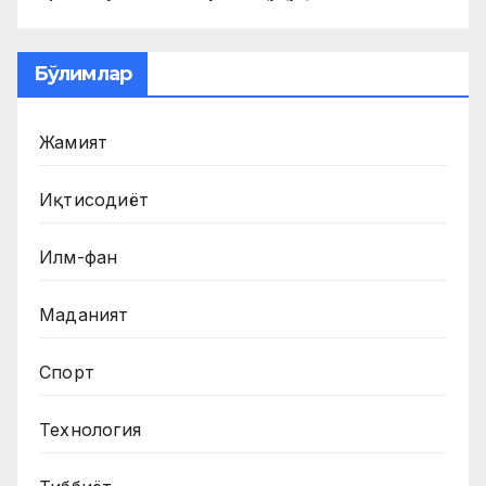
Бўлимлар
Жамият
Иқтисодиёт
Илм-фан
Маданият
Спорт
Технология