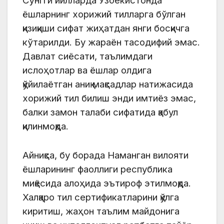
Сўнгги йилларда Ўзбекистонда
ёшларнинг хорижий тилларга бўлган
қизиқиши сифат жиҳатдан янги босқичга
кўтарилди. Бу жараён тасодифий эмас.
Давлат сиёсати, таълимдаги
ислоҳотлар ва ёшлар олдига
қўйилаётган аниқ мақсадлар натижасида
хорижий тил билиш энди имтиёз эмас,
балки замон талаби сифатида қабул
қилинмоқда.
Айниқса, бу борада Наманган вилояти
ёшларининг фаоллиги республика
миқёсида алоҳида эътироф этилмоқда.
Халқаро тил сертификатларини қўлга
киритиш, жаҳон таълим майдонига