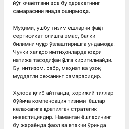
йўл очаётгани эса бу ҳаракатнинг
самарасини янада оширмоқда.
Муҳими, ушбу тизим ёшларни фақат
сертификат олишга эмас, балки
билимни чуқур ўзлаштиришга ундамоқда.
Чунки халқаро имтиҳонларда юқори
натижа тасодифан қўлга киритилмайди.
Бу интизом, сабр, меҳнат ва узоқ
муддатли режанинг самарасидир.
Хулоса қилиб айтганда, хорижий тиллар
бўйича компенсация тизими ёшлар
келажагига қаратилган стратегик
инвестициядир. Наманган ёшларининг
бу жараёнда фаол ва етакчи ўринда