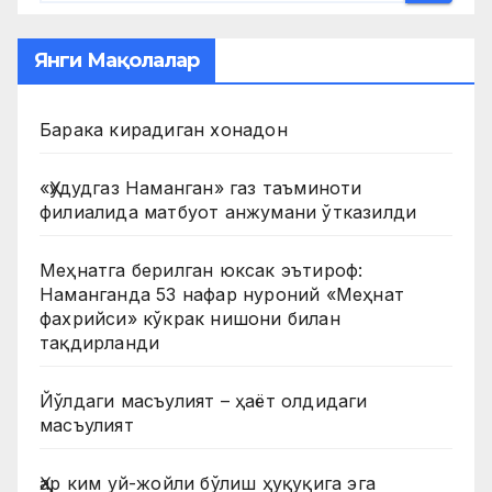
Янги Мақолалар
Барака кирадиган хонадон
«Ҳудудгаз Наманган» газ таъминоти
филиалида матбуот анжумани ўтказилди
Меҳнатга берилган юксак эътироф:
Наманганда 53 нафар нуроний «Меҳнат
фахрийси» кўкрак нишони билан
тақдирланди
Йўлдаги масъулият – ҳаёт олдидаги
масъулият
Ҳар ким уй-жойли бўлиш ҳуқуқига эга