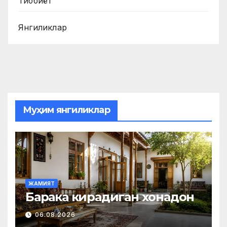
Тиббиёт
Янгиликлар
Муҳим янгиликлар
ЖАМИЯТ
Барака кирадиган хонадон
06.08.2026