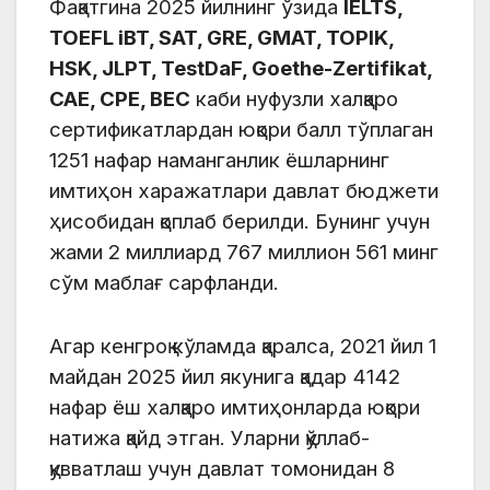
Фақатгина 2025 йилнинг ўзида
IELTS,
TOEFL iBT, SAT, GRE, GMAT, TOPIK,
HSK, JLPT, TestDaF, Goethe-Zertifikat,
CAE, CPE, BEC
каби нуфузли халқаро
сертификатлардан юқори балл тўплаган
1251 нафар наманганлик ёшларнинг
имтиҳон харажатлари давлат бюджети
ҳисобидан қоплаб берилди. Бунинг учун
жами 2 миллиард 767 миллион 561 минг
сўм маблағ сарфланди.
Агар кенгроқ кўламда қаралса, 2021 йил 1
майдан 2025 йил якунига қадар 4142
нафар ёш халқаро имтиҳонларда юқори
натижа қайд этган. Уларни қўллаб-
қувватлаш учун давлат томонидан 8