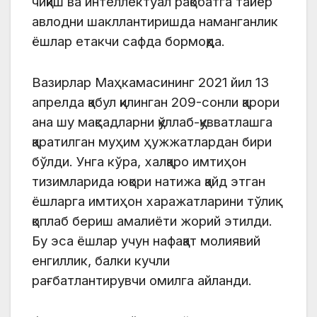
чиқиш ва интеллектуал рақобатга тайёр
авлодни шакллантиришда наманганлик
ёшлар етакчи сафда бормоқда.
Вазирлар Маҳкамасининг 2021 йил 13
апрелда қабул қилинган 209-сонли қарори
ана шу мақсадларни қўллаб-қувватлашга
қаратилган муҳим ҳужжатлардан бири
бўлди. Унга кўра, халқаро имтиҳон
тизимларида юқори натижа қайд этган
ёшларга имтиҳон харажатларини тўлиқ
қоплаб бериш амалиёти жорий этилди.
Бу эса ёшлар учун нафақат молиявий
енгиллик, балки кучли
рағбатлантирувчи омилга айланди.