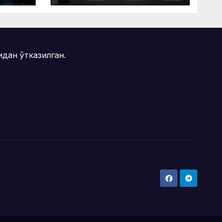
рак
дан ўтказилган.