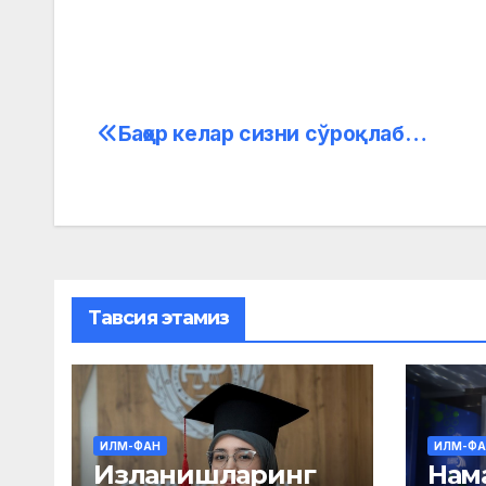
Баҳор келар сизни сўроқлаб…
Post
menyusi
Тавсия этамиз
ИЛМ-ФАН
ИЛМ-ФА
Изланишларинг
Нам