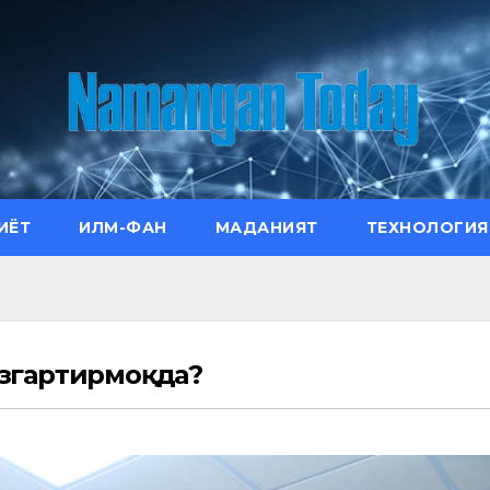
ИЁТ
ИЛМ-ФАН
МАДАНИЯТ
ТЕХНОЛОГИЯ
згартирмоқда?