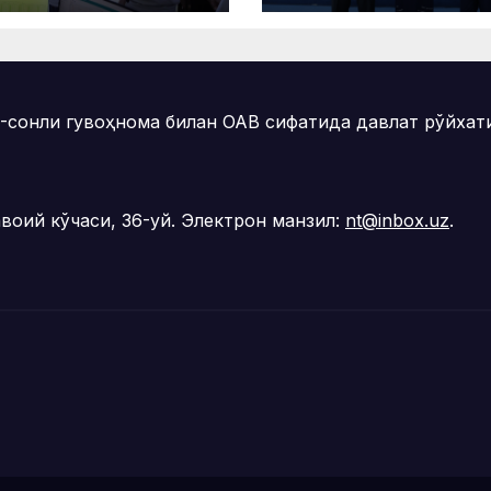
буот анжумани
«Меҳнат
азилди
фахрийси» кўк
нишони билан
тақдирланди
онли гувоҳнома билан ОАВ сифатида давлат рўйхати
воий кўчаси, 36-уй. Электрон манзил:
nt@inbox.uz
.