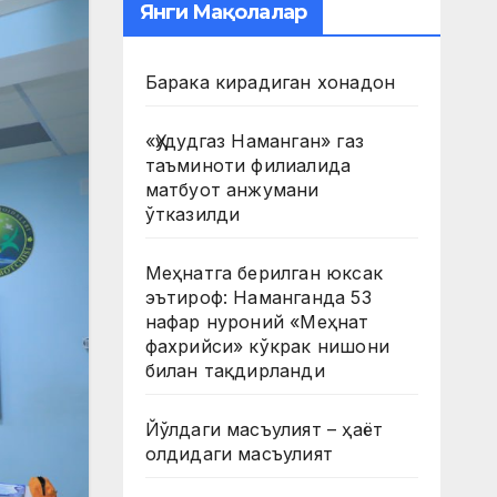
Янги Мақолалар
Барака кирадиган хонадон
«Ҳудудгаз Наманган» газ
таъминоти филиалида
матбуот анжумани
ўтказилди
Меҳнатга берилган юксак
эътироф: Наманганда 53
нафар нуроний «Меҳнат
фахрийси» кўкрак нишони
билан тақдирланди
Йўлдаги масъулият – ҳаёт
олдидаги масъулият