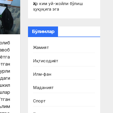
Ҳар ким уй-жойли бўлиш
ҳуқуқига эга
Бўлимлар
олиб
Жамият
жавоб
ётга
Иқтисодиёт
тган
урли
Илм-фан
идаги
шкил
Маданият
шлар
Ўтган
Спорт
аълим