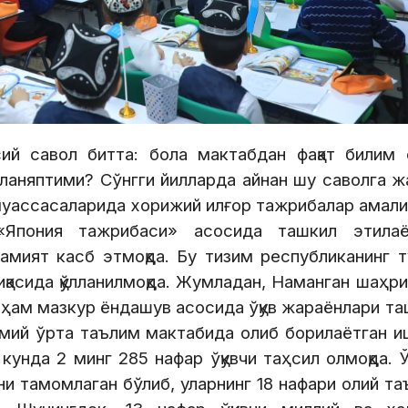
ий савол битта: бола мактабдан фақат билим 
лланяптими? Сўнгги йилларда айнан шу саволга 
муассасаларида хорижий илғор тажрибалар амали
«Япония тажрибаси» асосида ташкил этилаё
мият касб этмоқда. Бу тизим республиканинг т
қасида қўлланилмоқда. Жумладан, Наманган шаҳр
 ҳам мазкур ёндашув асосида ўқув жараёнлари та
мумий ўрта таълим мактабида олиб борилаётган и
кунда 2 минг 285 нафар ўқувчи таҳсил олмоқда. 
ни тамомлаган бўлиб, уларнинг 18 нафари олий т