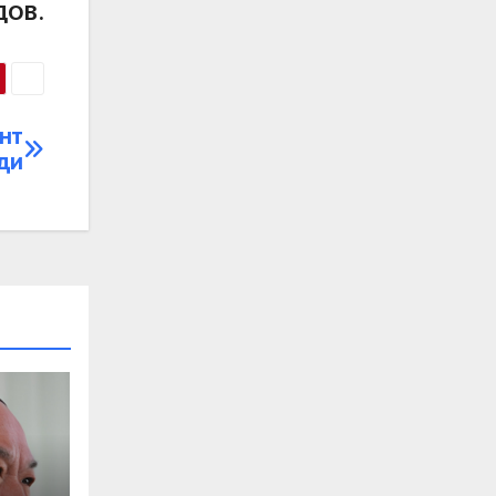
ДОВ.
нт
ди