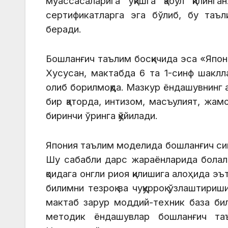
муассасаларига ўқишга қабул қилинг
сертификатларга эга бўлиб, бу таъ
беради.
Бошланғич таълим босқичида эса «Япон
Хусусан, мактабда 6 та 1-синф шакл
олиб борилмоқда. Мазкур ёндашувнинг 
бир қаторда, интизом, масъулият, жамо
биринчи ўринга қўйилади.
Япония таълим моделида бошланғич син
Шу сабабли дарс жараёнларида болала
қоидага онгли риоя қилишига алоҳида эъ
билимни тезроқ ва чуқурроқ ўзлаштири
мактаб зарур моддий-техник база бил
методик ёндашувлар бошланғич таъ