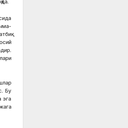
қда.
сида
ичма-
тбиқ
осий
дир.
лари
шлар
с. Бу
а эга
жага