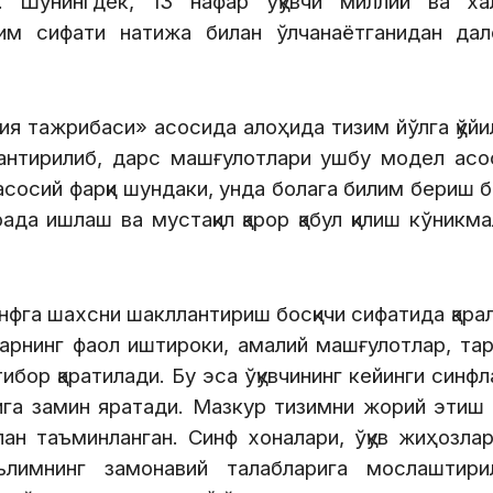
ан. Шунингдек, 13 нафар ўқувчи миллий ва хал
лим сифати натижа билан ўлчанаётганидан дал
ия тажрибаси» асосида алоҳида тизим йўлга қўйи
лантирилиб, дарс машғулотлари ушбу модел асо
асосий фарқи шундаки, унда болага билим бериш 
ада ишлаш ва мустақил қарор қабул қилиш кўникм
фга шахсни шакллантириш босқичи сифатида қара
рнинг фаол иштироки, амалий машғулотлар, тар
тибор қаратилади. Бу эса ўқувчининг кейинги синф
шига замин яратади. Мазкур тизимни жорий этиш
ан таъминланган. Синф хоналари, ўқув жиҳозлар
лимнинг замонавий талабларига мослаштирил