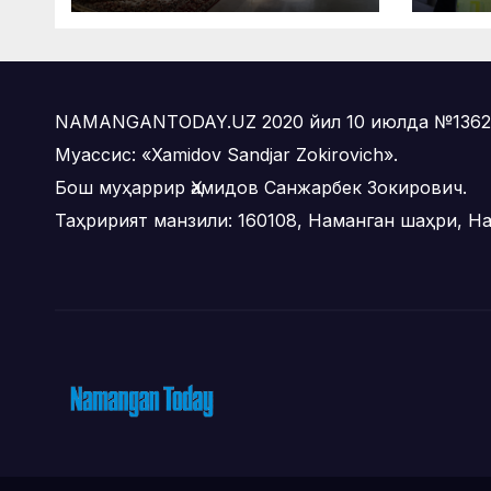
мат
ўтк
NAMANGANTODAY.UZ 2020 йил 10 июлда №1362-с
Муассис: «Xamidov Sandjar Zokirovich».
Бош муҳаррир Ҳамидов Санжарбек Зокирович.
Таҳририят манзили: 160108, Наманган шаҳри, На