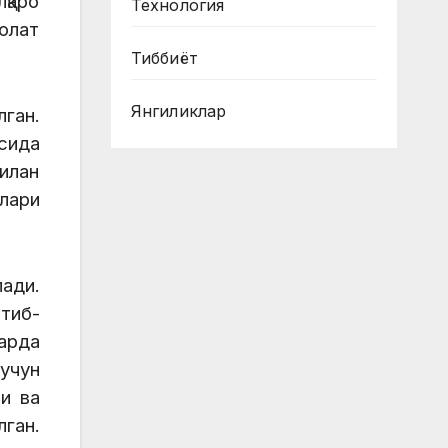
қаро
Технология
олат
Тиббиёт
Янгиликлар
лган.
сида
билан
алари
лади.
тиб-
ларда
 учун
и ва
ган.