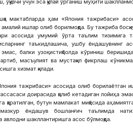
 ўқувчи учун эса қулай ўрганиш муҳити шаклланмо
шқа мактабларда ҳам «Япония тажрибаси» асо
амалий ишлар олиб борилмоқда. Бу тажриба босқ
лари асосида умумий ўрта таълим тизимига та
исларнинг таъкидлашича, ушбу ёндашувнинг ас
 эмас, балки узоқ истиқболда кўриниш беришида
артиб, масъулият ва мустақил фикрлаш кўникма
сишга хизмат қилади.
«Япония тажрибаси» асосида олиб борилаётган и
уассасаси доирасида қолиб кетадиган лойиҳа эма
 қаратилган, бутун мамлакат миқёсида аҳамиятг
 мазкур ёндашув бошланғич таълимда нати
а авлодни шакллантиришга асос бўлмоқда.