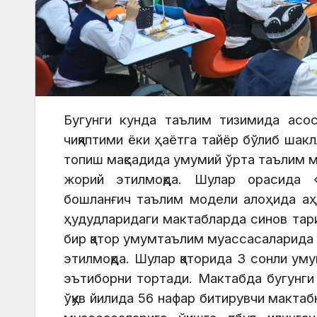
Бугунги кунда таълим тизимида асос
чиқяптими ёки ҳаётга тайёр бўлиб шак
топиш мақсадида умумий ўрта таълим 
жорий этилмоқда. Шулар орасида 
бошланғич таълим модели алоҳида аҳа
ҳудудларидаги мактабларда синов тари
бир қатор умумтаълим муассасаларида
этилмоқда. Шулар қаторида 3 сонли у
эътиборни тортади. Мактабда бугунги 
ўқув йилида 56 нафар битирувчи мактаб