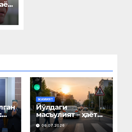
аёт
ЖАМИЯТ
лган
Йўлдаги
:
масъулият – ҳаёт
олдидаги
06.07.2026
й
масъулият