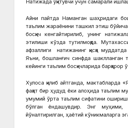
Натижада ўқитувчи учун самарали ишлаш,
Айни пайтда Наманган шаҳридаги бо
таълим жараёнини ташкил этиш бўйича 
босқич кенгайтирилиб, унинг натижа
этилиши кўзда тутилмоқда. Мутахасс
афзаллиги натижанинг қисқа муддатда
Яъни, бошланғич синфда шаклланган т
кейинги таълим босқичларида барқарор ў
Хулоса қилиб айтганда, мактабларда 
фақат бир ҳудуд ёки алоҳида таълим м
умумий ўрта таълим сифатини оширишга
бўлган ёндашувдир. Энг муҳими,
йўналтирилган, ҳаётий кўникмаларга эг