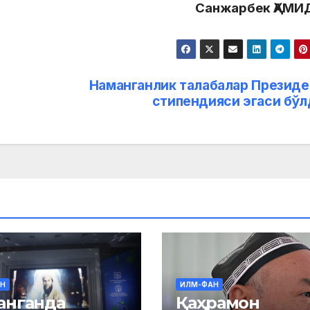
Санжарбек
ҲАМИ
Наманганлик талабалар Президе
стипендияси эгаси бўл
Н
ИЛМ-ФАН
анганда
Қаҳрамон