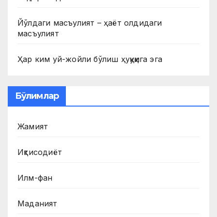
Йўлдаги масъулият – ҳаёт олдидаги
масъулият
Ҳар ким уй-жойли бўлиш ҳуқуқига эга
Бўлимлар
Жамият
Иқтисодиёт
Илм-фан
Маданият