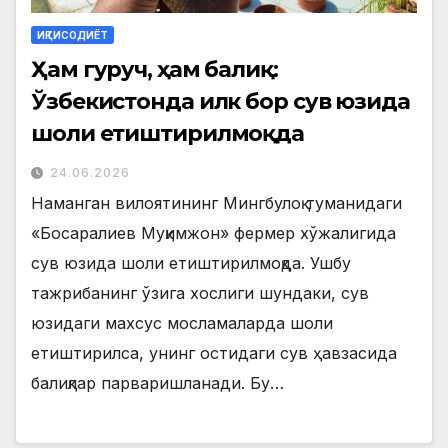
ИҚТИСОДИЁТ
Ҳам гуруч, ҳам балиқ:
Ўзбекистонда илк бор сув юзида
шоли етиштирилмоқда
24.06.2026
Наманган вилоятининг Мингбулоқ туманидаги
«Босаралиев Муқимжон» фермер хўжалигида
сув юзида шоли етиштирилмоқда. Ушбу
тажрибанинг ўзига хослиги шундаки, сув
юзидаги махсус мосламаларда шоли
етиштирилса, унинг остидаги сув ҳавзасида
балиқлар парваришланади. Бу…