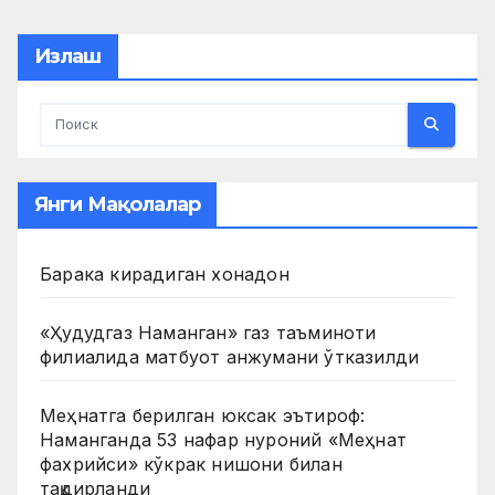
pagination
Излаш
Янги Мақолалар
Барака кирадиган хонадон
«Ҳудудгаз Наманган» газ таъминоти
филиалида матбуот анжумани ўтказилди
Меҳнатга берилган юксак эътироф:
Наманганда 53 нафар нуроний «Меҳнат
фахрийси» кўкрак нишони билан
тақдирланди