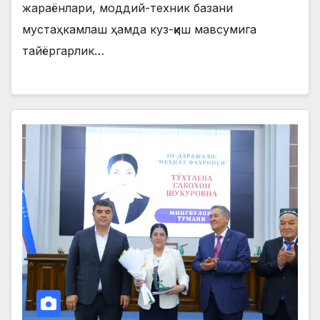
жараёнлари, моддий-техник базани
мустаҳкамлаш ҳамда куз-қиш мавсумига
тайёргарлик…