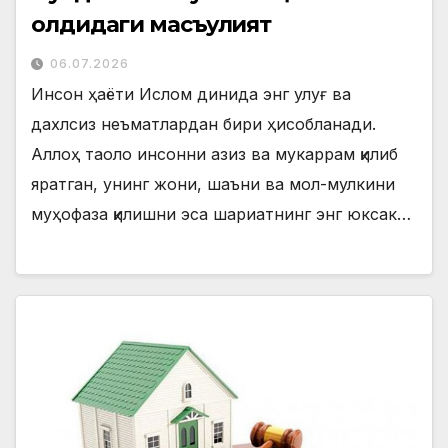
олдидаги масъулият
06.07.2026
Инсон ҳаёти Ислом динида энг улуғ ва
дахлсиз неъматлардан бири ҳисобланади.
Аллоҳ таоло инсонни азиз ва мукаррам қилиб
яратган, унинг жони, шаъни ва мол-мулкини
муҳофаза қилишни эса шариатнинг энг юксак…