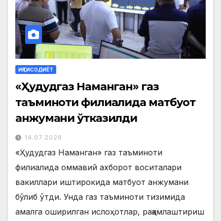
ИҚТИСОДИЁТ
«Ҳудудгаз Наманган» газ
таъминоти филиалида матбуот
анжумани ўтказилди
14.07.2026
«Ҳудудгаз Наманган» газ таъминоти
филиалида оммавий ахборот воситалари
вакиллари иштирокида матбуот анжумани
бўлиб ўтди. Унда газ таъминоти тизимида
амалга оширилган ислоҳотлар, рақамлаштириш