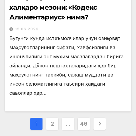
халқаро мезони: «Кодекс
Алиментариус» нима?
15.06.2026
Бугунги кунда истеъмолчилар учун озиқ-овқат
маҳсулотларининг сифати, хавфсизлиги ва
ишончлилиги энг муҳим масалалардан бирига
айланди. Дўкон пештахталаридаги ҳар бир
маҳсулотнинг таркиби, сақлаш муддати ва
инсон саломатлигига таъсири ҳақидаги
саволлар ҳар…
Posts
1
2
…
46