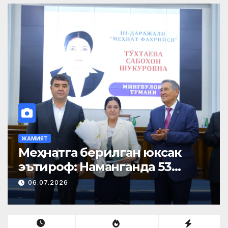
ЖАМИЯТ
Меҳнатга берилган юксак
эътироф: Наманганда 53
нафар нуроний «Меҳнат
06.07.2026
фахрийси» кўкрак нишони
билан тақдирланди