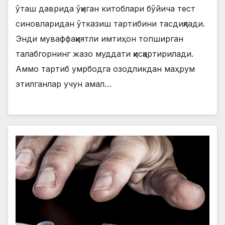
ўташ даврида ўқиган китоблари бўйича тест
синовларидан ўтказиш тартибини тасдиқлади.
Энди муваффақиятли имтиҳон топширган
талабгорнинг жазо муддати қисқартирилади.
Аммо тартиб умрбодга озодликдан маҳрум
этилганлар учун амал…