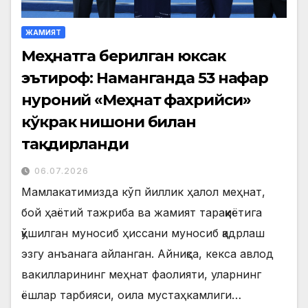
ЖАМИЯТ
Меҳнатга берилган юксак
эътироф: Наманганда 53 нафар
нуроний «Меҳнат фахрийси»
кўкрак нишони билан
тақдирланди
06.07.2026
Мамлакатимизда кўп йиллик ҳалол меҳнат,
бой ҳаётий тажриба ва жамият тараққиётига
қўшилган муносиб ҳиссани муносиб қадрлаш
эзгу анъанага айланган. Айниқса, кекса авлод
вакилларининг меҳнат фаолияти, уларнинг
ёшлар тарбияси, оила мустаҳкамлиги…