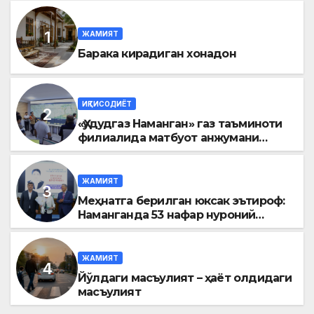
ЖАМИЯТ
Барака кирадиган хонадон
ИҚТИСОДИЁТ
«Ҳудудгаз Наманган» газ таъминоти
филиалида матбуот анжумани
ўтказилди
ЖАМИЯТ
Меҳнатга берилган юксак эътироф:
Наманганда 53 нафар нуроний
«Меҳнат фахрийси» кўкрак нишони
билан тақдирланди
ЖАМИЯТ
Йўлдаги масъулият – ҳаёт олдидаги
масъулият