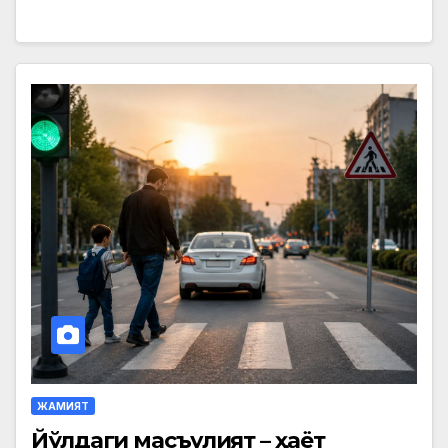
ЖАМИЯТ
Йўлдаги масъулият – ҳаёт