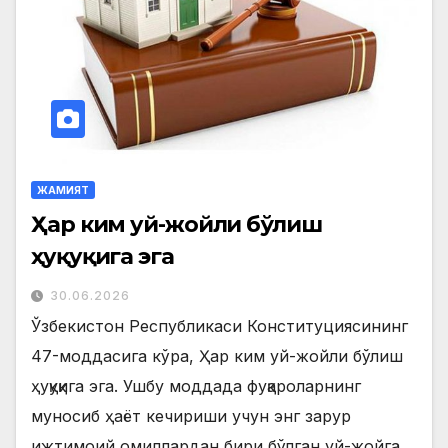
ЖАМИЯТ
Ҳар ким уй-жойли бўлиш
ҳуқуқига эга
30.06.2026
Ўзбекистон Республикаси Конституциясининг
47-моддасига кўра, Ҳар ким уй-жойли бўлиш
ҳуқуқига эга. Ушбу моддада фуқароларнинг
муносиб ҳаёт кечириши учун энг зарур
ижтимоий омиллардан бири бўлган уй-жойга