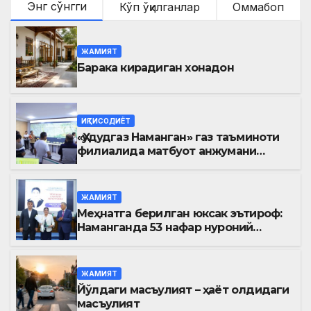
Энг сўнгги
Кўп ўқилганлар
Оммабоп
ЖАМИЯТ
Барака кирадиган хонадон
ИҚТИСОДИЁТ
«Ҳудудгаз Наманган» газ таъминоти
филиалида матбуот анжумани
ўтказилди
ЖАМИЯТ
Меҳнатга берилган юксак эътироф:
Наманганда 53 нафар нуроний
«Меҳнат фахрийси» кўкрак нишони
билан тақдирланди
ЖАМИЯТ
Йўлдаги масъулият – ҳаёт олдидаги
масъулият