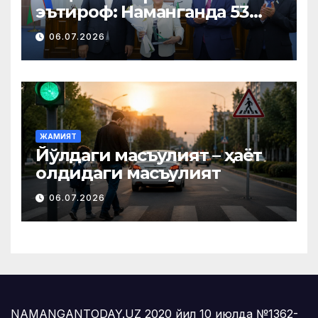
эътироф: Наманганда 53
нафар нуроний «Меҳнат
06.07.2026
фахрийси» кўкрак нишони
билан тақдирланди
ЖАМИЯТ
Йўлдаги масъулият – ҳаёт
олдидаги масъулият
06.07.2026
NAMANGANTODAY.UZ 2020 йил 10 июлда №1362-