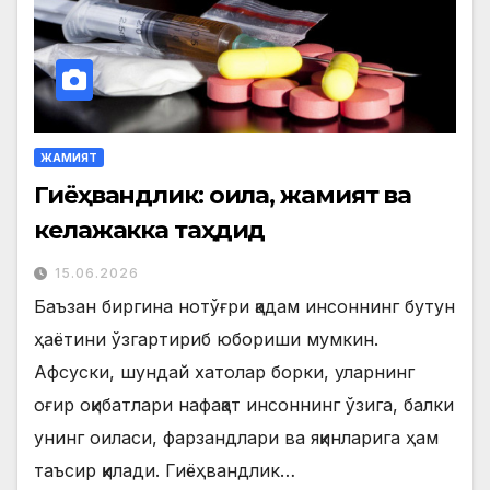
ЖАМИЯТ
Гиёҳвандлик: оила, жамият ва
келажакка таҳдид
15.06.2026
Баъзан биргина нотўғри қадам инсоннинг бутун
ҳаётини ўзгартириб юбориши мумкин.
Афсуски, шундай хатолар борки, уларнинг
оғир оқибатлари нафақат инсоннинг ўзига, балки
унинг оиласи, фарзандлари ва яқинларига ҳам
таъсир қилади. Гиёҳвандлик…