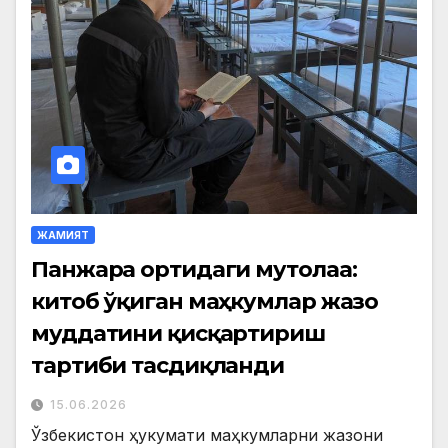
ЖАМИЯТ
Панжара ортидаги мутолаа:
китоб ўқиган маҳкумлар жазо
муддатини қисқартириш
тартиби тасдиқланди
15.06.2026
Ўзбекистон ҳукумати маҳкумларни жазони