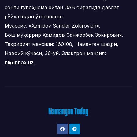
сонли гувоҳнома билан ОАВ сифатида давлат
рўйхатидан ўтказилган.
Муассис: «Xamidov Sandjar Zokirovich».
Бош муҳаррир Ҳамидов Санжарбек Зокирович.
Таҳририят манзили: 160108, Наманган шаҳри,
Навоий кўчаси, 36-уй. Электрон манзил:
nt@inbox.uz
.