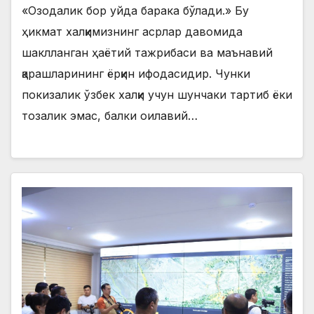
«Озодалик бор уйда барака бўлади.» Бу
ҳикмат халқимизнинг асрлар давомида
шаклланган ҳаётий тажрибаси ва маънавий
қарашларининг ёрқин ифодасидир. Чунки
покизалик ўзбек халқи учун шунчаки тартиб ёки
тозалик эмас, балки оилавий…