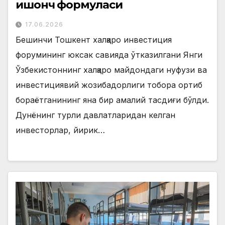
ишонч формуласи
17.06.2026
Бешинчи Тошкент халқаро инвестиция
форумининг юксак савияда ўтказилгани Янги
Ўзбекистоннинг халқаро майдондаги нуфузи ва
инвестициявий жозибадорлиги тобора ортиб
бораётганининг яна бир амалий тасдиғи бўлди.
Дунёнинг турли давлатларидан келган
инвесторлар, йирик…