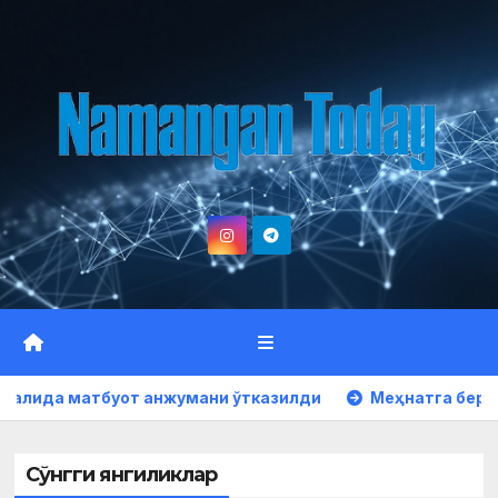
Skip
to
content
анжумани ўтказилди
Меҳнатга берилган юксак эътиро
Сўнгги янгиликлар