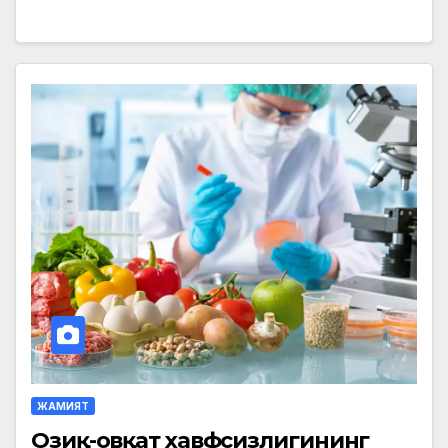
ЖАМИЯТ
Озиқ-овқат хавфсизлигининг