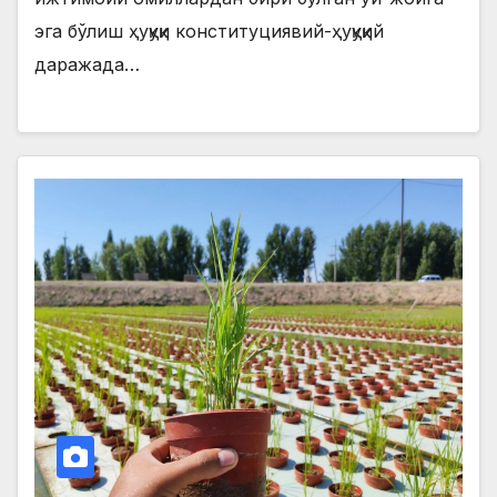
эга бўлиш ҳуқуқи конституциявий-ҳуқуқий
даражада…