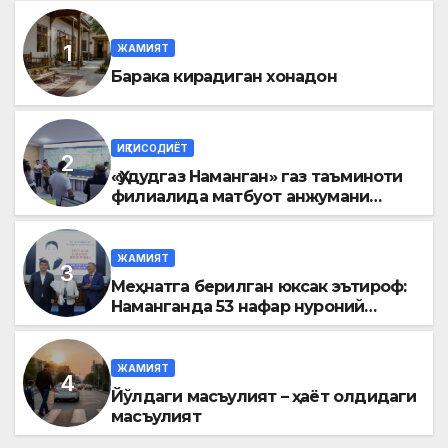
ЖАМИЯТ
Барака кирадиган хонадон
ИҚТИСОДИЁТ
«Ҳудудгаз Наманган» газ таъминоти
филиалида матбуот анжумани
ўтказилди
ЖАМИЯТ
Меҳнатга берилган юксак эътироф:
Наманганда 53 нафар нуроний
«Меҳнат фахрийси» кўкрак нишони
билан тақдирланди
ЖАМИЯТ
Йўлдаги масъулият – ҳаёт олдидаги
масъулият