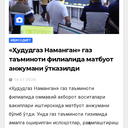
ИҚТИСОДИЁТ
«Ҳудудгаз Наманган» газ
таъминоти филиалида матбуот
анжумани ўтказилди
14.07.2026
«Ҳудудгаз Наманган» газ таъминоти
филиалида оммавий ахборот воситалари
вакиллари иштирокида матбуот анжумани
бўлиб ўтди. Унда газ таъминоти тизимида
амалга оширилган ислоҳотлар, рақамлаштириш