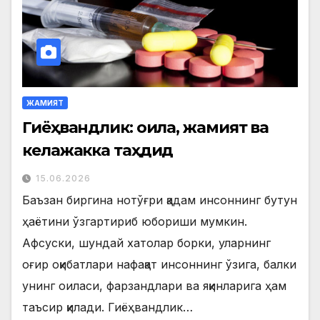
ЖАМИЯТ
Гиёҳвандлик: оила, жамият ва
келажакка таҳдид
15.06.2026
Баъзан биргина нотўғри қадам инсоннинг бутун
ҳаётини ўзгартириб юбориши мумкин.
Афсуски, шундай хатолар борки, уларнинг
оғир оқибатлари нафақат инсоннинг ўзига, балки
унинг оиласи, фарзандлари ва яқинларига ҳам
таъсир қилади. Гиёҳвандлик…