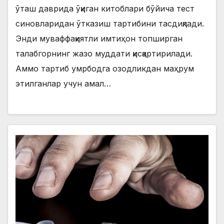
ўташ даврида ўқиган китоблари бўйича тест
синовларидан ўтказиш тартибини тасдиқлади.
Энди муваффақиятли имтиҳон топширган
талабгорнинг жазо муддати қисқартирилади.
Аммо тартиб умрбодга озодликдан маҳрум
этилганлар учун амал…