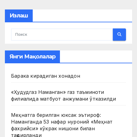
pagination
Излаш
Янги Мақолалар
Барака кирадиган хонадон
«Ҳудудгаз Наманган» газ таъминоти
филиалида матбуот анжумани ўтказилди
Меҳнатга берилган юксак эътироф:
Наманганда 53 нафар нуроний «Меҳнат
фахрийси» кўкрак нишони билан
тақдирланди