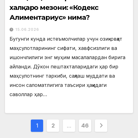
халқаро мезони: «Кодекс
Алиментариус» нима?
15.06.2026
Бугунги кунда истеъмолчилар учун озиқ-овқат
маҳсулотларининг сифати, хавфсизлиги ва
ишончлилиги энг муҳим масалалардан бирига
айланди. Дўкон пештахталаридаги ҳар бир
маҳсулотнинг таркиби, сақлаш муддати ва
инсон саломатлигига таъсири ҳақидаги
саволлар ҳар…
Posts
1
2
…
46