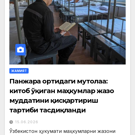
ЖАМИЯТ
Панжара ортидаги мутолаа:
китоб ўқиган маҳкумлар жазо
муддатини қисқартириш
тартиби тасдиқланди
15.06.2026
Ўзбекистон ҳукумати маҳкумларни жазони