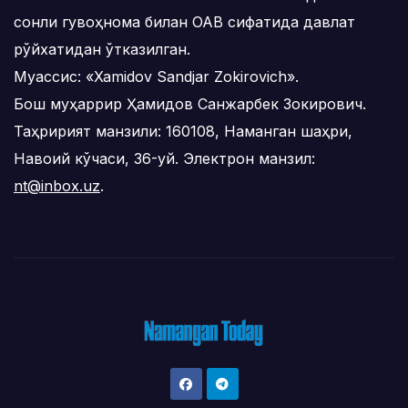
сонли гувоҳнома билан ОАВ сифатида давлат
рўйхатидан ўтказилган.
Муассис: «Xamidov Sandjar Zokirovich».
Бош муҳаррир Ҳамидов Санжарбек Зокирович.
Таҳририят манзили: 160108, Наманган шаҳри,
Навоий кўчаси, 36-уй. Электрон манзил:
nt@inbox.uz
.