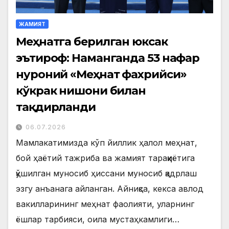
ЖАМИЯТ
Меҳнатга берилган юксак
эътироф: Наманганда 53 нафар
нуроний «Меҳнат фахрийси»
кўкрак нишони билан
тақдирланди
06.07.2026
Мамлакатимизда кўп йиллик ҳалол меҳнат,
бой ҳаётий тажриба ва жамият тараққиётига
қўшилган муносиб ҳиссани муносиб қадрлаш
эзгу анъанага айланган. Айниқса, кекса авлод
вакилларининг меҳнат фаолияти, уларнинг
ёшлар тарбияси, оила мустаҳкамлиги…