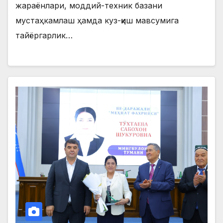
жараёнлари, моддий-техник базани
мустаҳкамлаш ҳамда куз-қиш мавсумига
тайёргарлик…