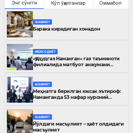
Энг сўнгги
Кўп ўқилганлар
Оммабоп
ЖАМИЯТ
Барака кирадиган хонадон
ИҚТИСОДИЁТ
«Ҳудудгаз Наманган» газ таъминоти
филиалида матбуот анжумани
ўтказилди
ЖАМИЯТ
Меҳнатга берилган юксак эътироф:
Наманганда 53 нафар нуроний
«Меҳнат фахрийси» кўкрак нишони
билан тақдирланди
ЖАМИЯТ
Йўлдаги масъулият – ҳаёт олдидаги
масъулият