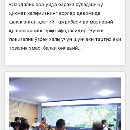
«Озодалик бор уйда барака бўлади.» Бу
ҳикмат халқимизнинг асрлар давомида
шаклланган ҳаётий тажрибаси ва маънавий
қарашларининг ёрқин ифодасидир. Чунки
покизалик ўзбек халқи учун шунчаки тартиб ёки
тозалик эмас, балки оилавий…