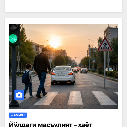
ЖАМИЯТ
Йўлдаги масъулият – ҳаёт