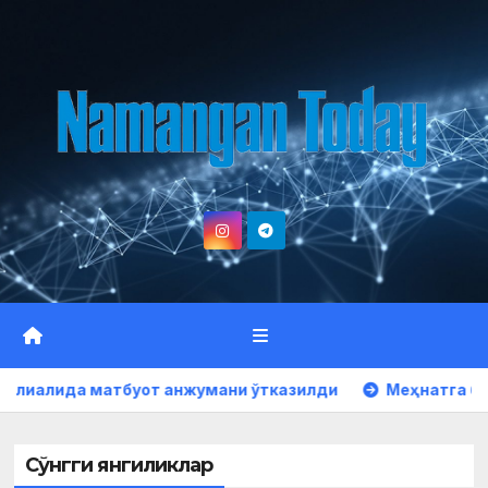
Skip
to
content
 анжумани ўтказилди
Меҳнатга берилган юксак эътир
Сўнгги янгиликлар