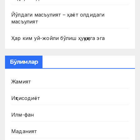
Йўлдаги масъулият – ҳаёт олдидаги
масъулият
Ҳар ким уй-жойли бўлиш ҳуқуқига эга
Бўлимлар
Жамият
Иқтисодиёт
Илм-фан
Маданият