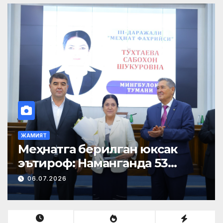
ЖАМИЯТ
Меҳнатга берилган юксак
эътироф: Наманганда 53
нафар нуроний «Меҳнат
06.07.2026
фахрийси» кўкрак нишони
билан тақдирланди