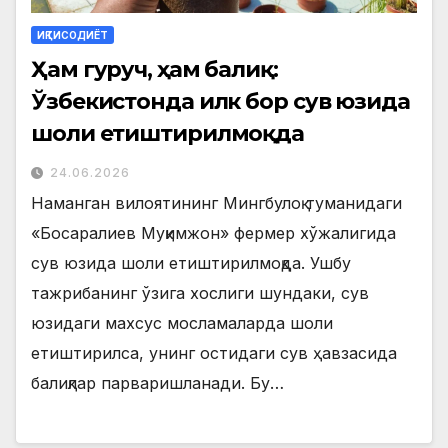
ИҚТИСОДИЁТ
Ҳам гуруч, ҳам балиқ:
Ўзбекистонда илк бор сув юзида
шоли етиштирилмоқда
24.06.2026
Наманган вилоятининг Мингбулоқ туманидаги
«Босаралиев Муқимжон» фермер хўжалигида
сув юзида шоли етиштирилмоқда. Ушбу
тажрибанинг ўзига хослиги шундаки, сув
юзидаги махсус мосламаларда шоли
етиштирилса, унинг остидаги сув ҳавзасида
балиқлар парваришланади. Бу…