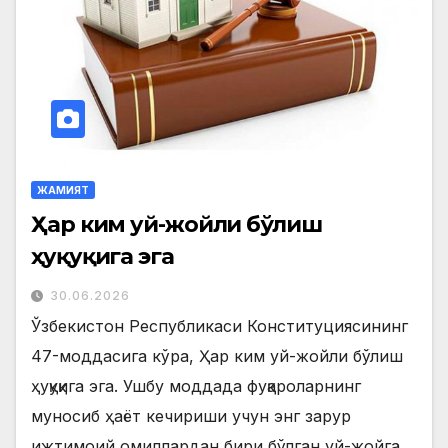
ЖАМИЯТ
Ҳар ким уй-жойли бўлиш
ҳуқуқига эга
30.06.2026
Ўзбекистон Республикаси Конституциясининг
47-моддасига кўра, Ҳар ким уй-жойли бўлиш
ҳуқуқига эга. Ушбу моддада фуқароларнинг
муносиб ҳаёт кечириши учун энг зарур
ижтимоий омиллардан бири бўлган уй-жойга