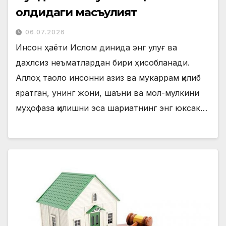
олдидаги масъулият
06.07.2026
Инсон ҳаёти Ислом динида энг улуғ ва
дахлсиз неъматлардан бири ҳисобланади.
Аллоҳ таоло инсонни азиз ва мукаррам қилиб
яратган, унинг жони, шаъни ва мол-мулкини
муҳофаза қилишни эса шариатнинг энг юксак…