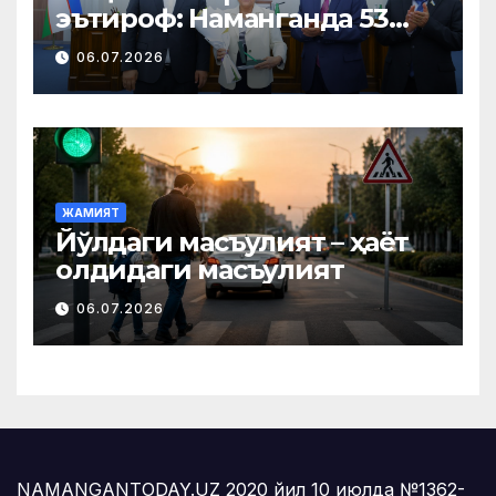
эътироф: Наманганда 53
нафар нуроний «Меҳнат
06.07.2026
фахрийси» кўкрак нишони
билан тақдирланди
ЖАМИЯТ
Йўлдаги масъулият – ҳаёт
олдидаги масъулият
06.07.2026
NAMANGANTODAY.UZ 2020 йил 10 июлда №1362-