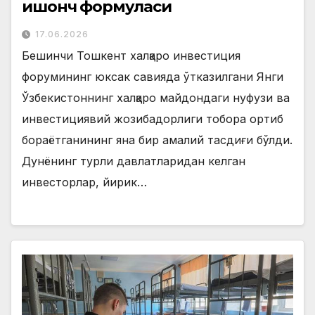
ишонч формуласи
17.06.2026
Бешинчи Тошкент халқаро инвестиция
форумининг юксак савияда ўтказилгани Янги
Ўзбекистоннинг халқаро майдондаги нуфузи ва
инвестициявий жозибадорлиги тобора ортиб
бораётганининг яна бир амалий тасдиғи бўлди.
Дунёнинг турли давлатларидан келган
инвесторлар, йирик…