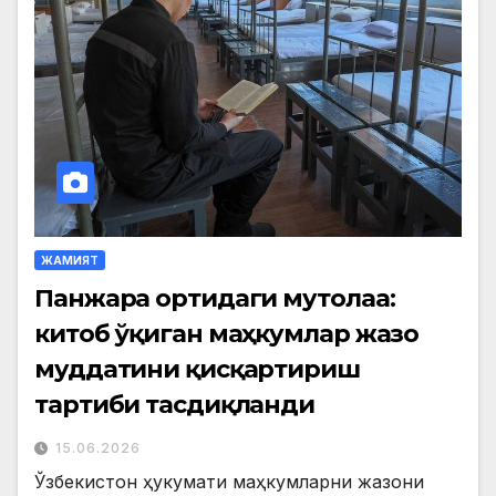
ЖАМИЯТ
Панжара ортидаги мутолаа:
китоб ўқиган маҳкумлар жазо
муддатини қисқартириш
тартиби тасдиқланди
15.06.2026
Ўзбекистон ҳукумати маҳкумларни жазони