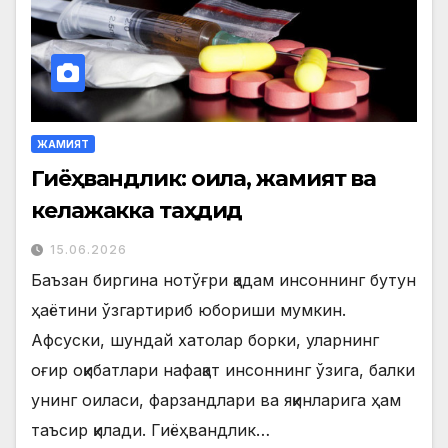
ЖАМИЯТ
Гиёҳвандлик: оила, жамият ва
келажакка таҳдид
15.06.2026
Баъзан биргина нотўғри қадам инсоннинг бутун
ҳаётини ўзгартириб юбориши мумкин.
Афсуски, шундай хатолар борки, уларнинг
оғир оқибатлари нафақат инсоннинг ўзига, балки
унинг оиласи, фарзандлари ва яқинларига ҳам
таъсир қилади. Гиёҳвандлик…