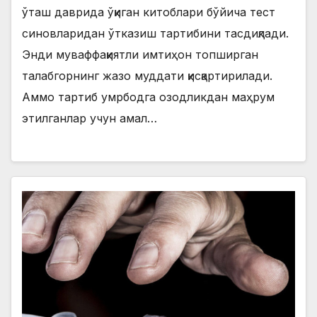
ўташ даврида ўқиган китоблари бўйича тест
синовларидан ўтказиш тартибини тасдиқлади.
Энди муваффақиятли имтиҳон топширган
талабгорнинг жазо муддати қисқартирилади.
Аммо тартиб умрбодга озодликдан маҳрум
этилганлар учун амал…