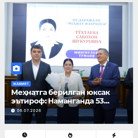
ЖАМИЯТ
Меҳнатга берилган юксак
эътироф: Наманганда 53
нафар нуроний «Меҳнат
06.07.2026
фахрийси» кўкрак нишони
билан тақдирланди