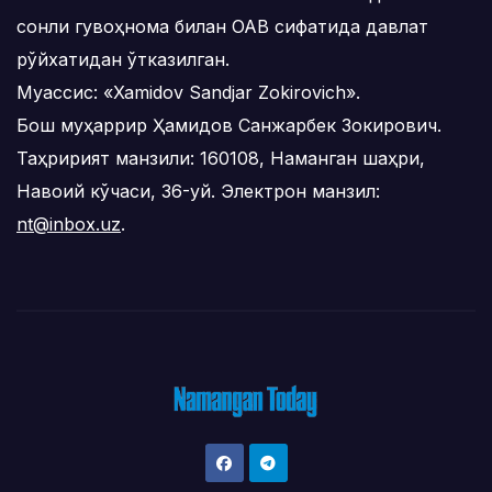
сонли гувоҳнома билан ОАВ сифатида давлат
рўйхатидан ўтказилган.
Муассис: «Xamidov Sandjar Zokirovich».
Бош муҳаррир Ҳамидов Санжарбек Зокирович.
Таҳририят манзили: 160108, Наманган шаҳри,
Навоий кўчаси, 36-уй. Электрон манзил:
nt@inbox.uz
.