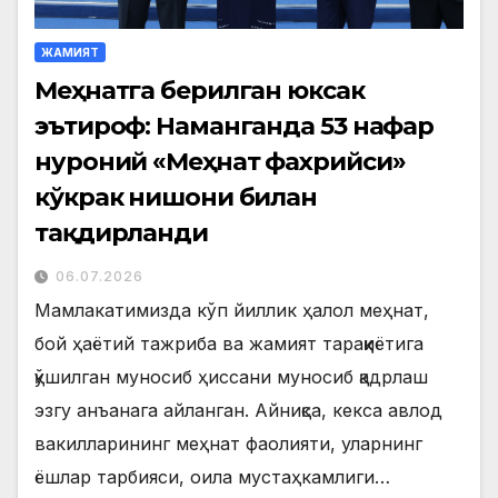
ЖАМИЯТ
Меҳнатга берилган юксак
эътироф: Наманганда 53 нафар
нуроний «Меҳнат фахрийси»
кўкрак нишони билан
тақдирланди
06.07.2026
Мамлакатимизда кўп йиллик ҳалол меҳнат,
бой ҳаётий тажриба ва жамият тараққиётига
қўшилган муносиб ҳиссани муносиб қадрлаш
эзгу анъанага айланган. Айниқса, кекса авлод
вакилларининг меҳнат фаолияти, уларнинг
ёшлар тарбияси, оила мустаҳкамлиги…