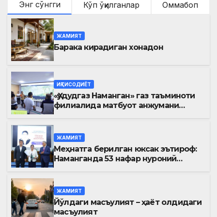
Энг сўнгги
Кўп ўқилганлар
Оммабоп
ЖАМИЯТ
Барака кирадиган хонадон
ИҚТИСОДИЁТ
«Ҳудудгаз Наманган» газ таъминоти
филиалида матбуот анжумани
ўтказилди
ЖАМИЯТ
Меҳнатга берилган юксак эътироф:
Наманганда 53 нафар нуроний
«Меҳнат фахрийси» кўкрак нишони
билан тақдирланди
ЖАМИЯТ
Йўлдаги масъулият – ҳаёт олдидаги
масъулият