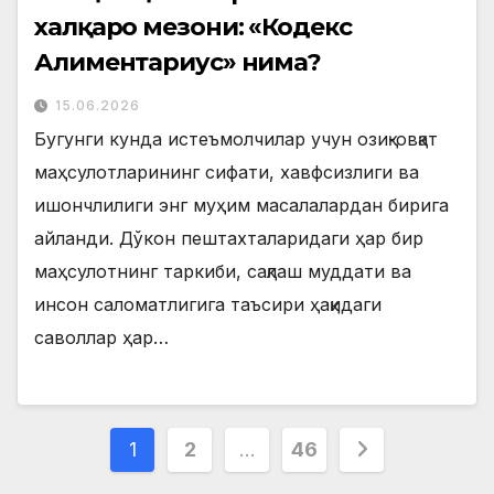
халқаро мезони: «Кодекс
Алиментариус» нима?
15.06.2026
Бугунги кунда истеъмолчилар учун озиқ-овқат
маҳсулотларининг сифати, хавфсизлиги ва
ишончлилиги энг муҳим масалалардан бирига
айланди. Дўкон пештахталаридаги ҳар бир
маҳсулотнинг таркиби, сақлаш муддати ва
инсон саломатлигига таъсири ҳақидаги
саволлар ҳар…
Posts
1
2
…
46