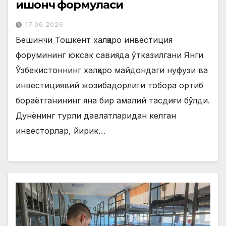
ишонч формуласи
17.06.2026
Бешинчи Тошкент халқаро инвестиция
форумининг юксак савияда ўтказилгани Янги
Ўзбекистоннинг халқаро майдондаги нуфузи ва
инвестициявий жозибадорлиги тобора ортиб
бораётганининг яна бир амалий тасдиғи бўлди.
Дунёнинг турли давлатларидан келган
инвесторлар, йирик…