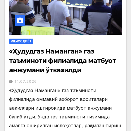
ИҚТИСОДИЁТ
«Ҳудудгаз Наманган» газ
таъминоти филиалида матбуот
анжумани ўтказилди
14.07.2026
«Ҳудудгаз Наманган» газ таъминоти
филиалида оммавий ахборот воситалари
вакиллари иштирокида матбуот анжумани
бўлиб ўтди. Унда газ таъминоти тизимида
амалга оширилган ислоҳотлар, рақамлаштириш