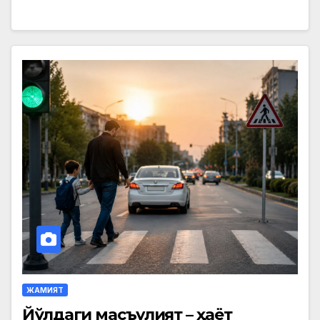
ЖАМИЯТ
Йўлдаги масъулият – ҳаёт