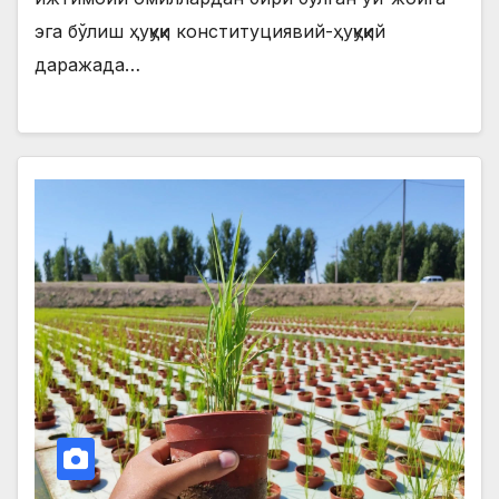
эга бўлиш ҳуқуқи конституциявий-ҳуқуқий
даражада…