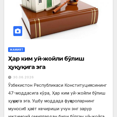
ЖАМИЯТ
Ҳар ким уй-жойли бўлиш
ҳуқуқига эга
30.06.2026
Ўзбекистон Республикаси Конституциясининг
47-моддасига кўра, Ҳар ким уй-жойли бўлиш
ҳуқуқига эга. Ушбу моддада фуқароларнинг
муносиб ҳаёт кечириши учун энг зарур
ижтимоий омиллардан бири бўлган уй-жойга