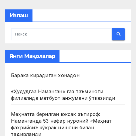
pagination
Излаш
Янги Мақолалар
Барака кирадиган хонадон
«Ҳудудгаз Наманган» газ таъминоти
филиалида матбуот анжумани ўтказилди
Меҳнатга берилган юксак эътироф:
Наманганда 53 нафар нуроний «Меҳнат
фахрийси» кўкрак нишони билан
тақдирланди