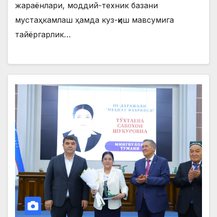
жараёнлари, моддий-техник базани
мустаҳкамлаш ҳамда куз-қиш мавсумига
тайёргарлик…