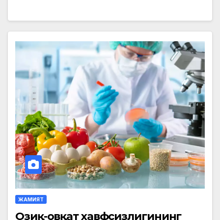
ЖАМИЯТ
Озиқ-овқат хавфсизлигининг