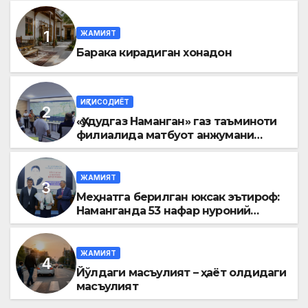
ЖАМИЯТ
Барака кирадиган хонадон
ИҚТИСОДИЁТ
«Ҳудудгаз Наманган» газ таъминоти
филиалида матбуот анжумани
ўтказилди
ЖАМИЯТ
Меҳнатга берилган юксак эътироф:
Наманганда 53 нафар нуроний
«Меҳнат фахрийси» кўкрак нишони
билан тақдирланди
ЖАМИЯТ
Йўлдаги масъулият – ҳаёт олдидаги
масъулият