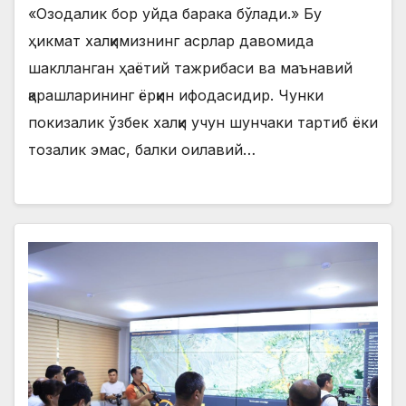
«Озодалик бор уйда барака бўлади.» Бу
ҳикмат халқимизнинг асрлар давомида
шаклланган ҳаётий тажрибаси ва маънавий
қарашларининг ёрқин ифодасидир. Чунки
покизалик ўзбек халқи учун шунчаки тартиб ёки
тозалик эмас, балки оилавий…