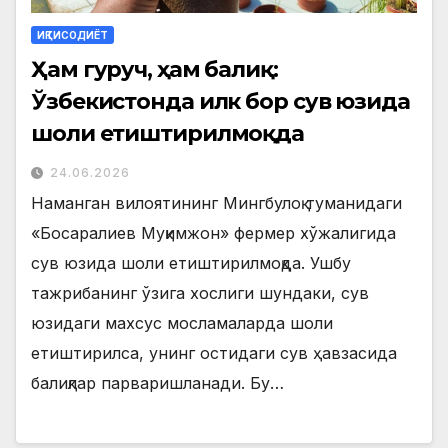
ИҚТИСОДИЁТ
Ҳам гуруч, ҳам балиқ:
Ўзбекистонда илк бор сув юзида
шоли етиштирилмоқда
24.06.2026
Наманган вилоятининг Мингбулоқ туманидаги
«Босаралиев Муқимжон» фермер хўжалигида
сув юзида шоли етиштирилмоқда. Ушбу
тажрибанинг ўзига хослиги шундаки, сув
юзидаги махсус мосламаларда шоли
етиштирилса, унинг остидаги сув ҳавзасида
балиқлар парваришланади. Бу…