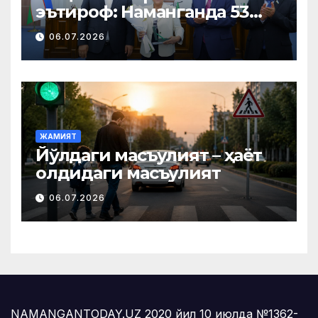
эътироф: Наманганда 53
нафар нуроний «Меҳнат
06.07.2026
фахрийси» кўкрак нишони
билан тақдирланди
ЖАМИЯТ
Йўлдаги масъулият – ҳаёт
олдидаги масъулият
06.07.2026
NAMANGANTODAY.UZ 2020 йил 10 июлда №1362-