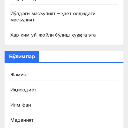
Йўлдаги масъулият – ҳаёт олдидаги
масъулият
Ҳар ким уй-жойли бўлиш ҳуқуқига эга
Бўлимлар
Жамият
Иқтисодиёт
Илм-фан
Маданият