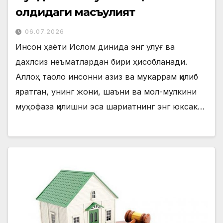
олдидаги масъулият
06.07.2026
Инсон ҳаёти Ислом динида энг улуғ ва
дахлсиз неъматлардан бири ҳисобланади.
Аллоҳ таоло инсонни азиз ва мукаррам қилиб
яратган, унинг жони, шаъни ва мол-мулкини
муҳофаза қилишни эса шариатнинг энг юксак…