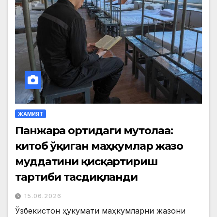
ЖАМИЯТ
Панжара ортидаги мутолаа:
китоб ўқиган маҳкумлар жазо
муддатини қисқартириш
тартиби тасдиқланди
15.06.2026
Ўзбекистон ҳукумати маҳкумларни жазони