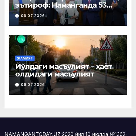
эътироф: Наманганда 53
нафар нуроний «Меҳнат
06.07.2026
фахрийси» кўкрак нишони
билан тақдирланди
ЖАМИЯТ
Йўлдаги масъулият – ҳаёт
олдидаги масъулият
06.07.2026
NAMANGANTODAY.UZ 2020 йил 10 июлда №1362-