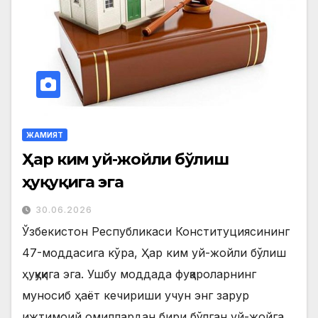
ЖАМИЯТ
Ҳар ким уй-жойли бўлиш
ҳуқуқига эга
30.06.2026
Ўзбекистон Республикаси Конституциясининг
47-моддасига кўра, Ҳар ким уй-жойли бўлиш
ҳуқуқига эга. Ушбу моддада фуқароларнинг
муносиб ҳаёт кечириши учун энг зарур
ижтимоий омиллардан бири бўлган уй-жойга