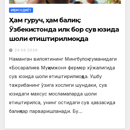
ИҚТИСОДИЁТ
Ҳам гуруч, ҳам балиқ:
Ўзбекистонда илк бор сув юзида
шоли етиштирилмоқда
24.06.2026
Наманган вилоятининг Мингбулоқ туманидаги
«Босаралиев Муқимжон» фермер хўжалигида
сув юзида шоли етиштирилмоқда. Ушбу
тажрибанинг ўзига хослиги шундаки, сув
юзидаги махсус мосламаларда шоли
етиштирилса, унинг остидаги сув ҳавзасида
балиқлар парваришланади. Бу…