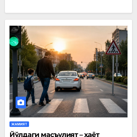
ЖАМИЯТ
Йўлдаги масъулият – ҳаёт