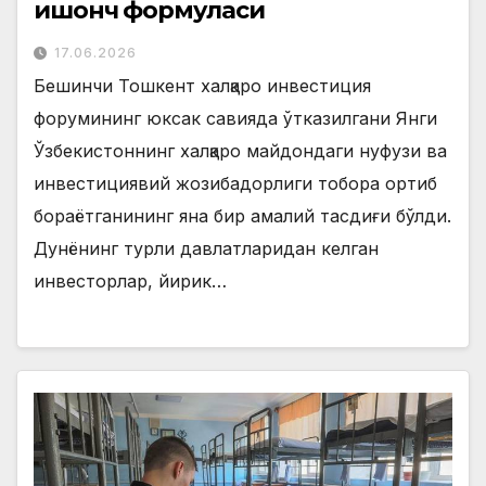
ишонч формуласи
17.06.2026
Бешинчи Тошкент халқаро инвестиция
форумининг юксак савияда ўтказилгани Янги
Ўзбекистоннинг халқаро майдондаги нуфузи ва
инвестициявий жозибадорлиги тобора ортиб
бораётганининг яна бир амалий тасдиғи бўлди.
Дунёнинг турли давлатларидан келган
инвесторлар, йирик…