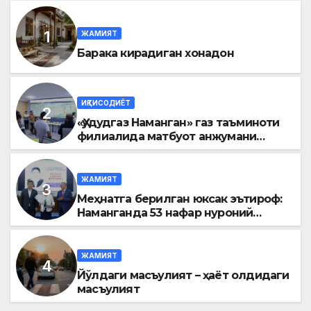
ЖАМИЯТ
Барака кирадиган хонадон
ИҚТИСОДИЁТ
«Ҳудудгаз Наманган» газ таъминоти
филиалида матбуот анжумани
ўтказилди
ЖАМИЯТ
Меҳнатга берилган юксак эътироф:
Наманганда 53 нафар нуроний
«Меҳнат фахрийси» кўкрак нишони
билан тақдирланди
ЖАМИЯТ
Йўлдаги масъулият – ҳаёт олдидаги
масъулият