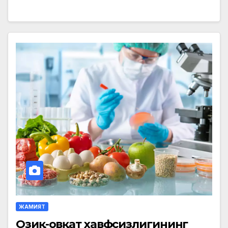
ЖАМИЯТ
Озиқ-овқат хавфсизлигининг