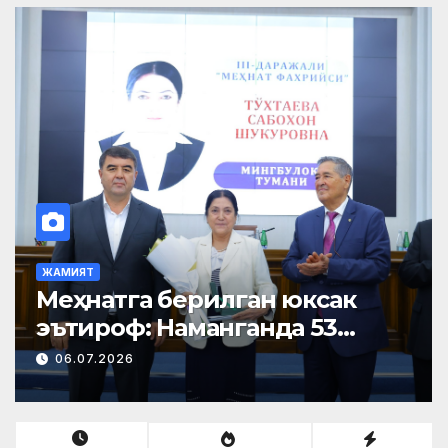
ЖАМИЯТ
Меҳнатга берилган юксак
эътироф: Наманганда 53
нафар нуроний «Меҳнат
06.07.2026
фахрийси» кўкрак нишони
билан тақдирланди