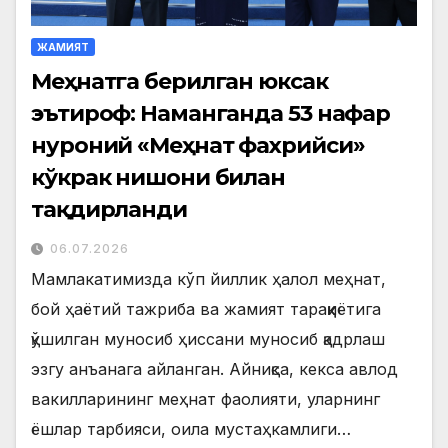
ЖАМИЯТ
Меҳнатга берилган юксак
эътироф: Наманганда 53 нафар
нуроний «Меҳнат фахрийси»
кўкрак нишони билан
тақдирланди
06.07.2026
Мамлакатимизда кўп йиллик ҳалол меҳнат,
бой ҳаётий тажриба ва жамият тараққиётига
қўшилган муносиб ҳиссани муносиб қадрлаш
эзгу анъанага айланган. Айниқса, кекса авлод
вакилларининг меҳнат фаолияти, уларнинг
ёшлар тарбияси, оила мустаҳкамлиги…