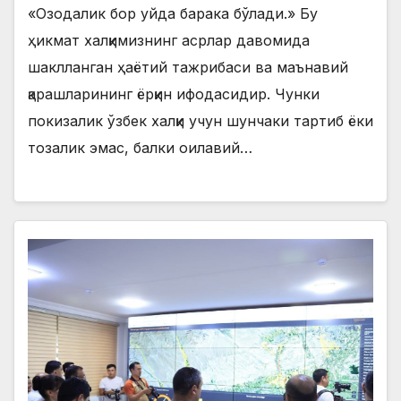
«Озодалик бор уйда барака бўлади.» Бу
ҳикмат халқимизнинг асрлар давомида
шаклланган ҳаётий тажрибаси ва маънавий
қарашларининг ёрқин ифодасидир. Чунки
покизалик ўзбек халқи учун шунчаки тартиб ёки
тозалик эмас, балки оилавий…