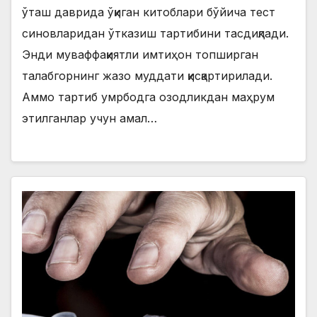
ўташ даврида ўқиган китоблари бўйича тест
синовларидан ўтказиш тартибини тасдиқлади.
Энди муваффақиятли имтиҳон топширган
талабгорнинг жазо муддати қисқартирилади.
Аммо тартиб умрбодга озодликдан маҳрум
этилганлар учун амал…