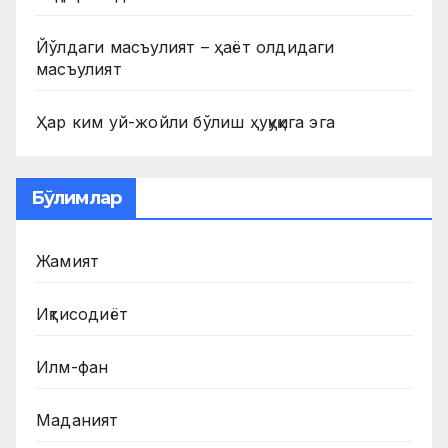
Йўлдаги масъулият – ҳаёт олдидаги
масъулият
Ҳар ким уй-жойли бўлиш ҳуқуқига эга
Бўлимлар
Жамият
Иқтисодиёт
Илм-фан
Маданият