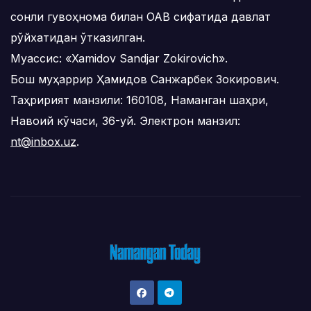
сонли гувоҳнома билан ОАВ сифатида давлат
рўйхатидан ўтказилган.
Муассис: «Xamidov Sandjar Zokirovich».
Бош муҳаррир Ҳамидов Санжарбек Зокирович.
Таҳририят манзили: 160108, Наманган шаҳри,
Навоий кўчаси, 36-уй. Электрон манзил:
nt@inbox.uz
.