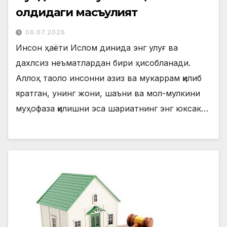
олдидаги масъулият
06.07.2026
Инсон ҳаёти Ислом динида энг улуғ ва
дахлсиз неъматлардан бири ҳисобланади.
Аллоҳ таоло инсонни азиз ва мукаррам қилиб
яратган, унинг жони, шаъни ва мол-мулкини
муҳофаза қилишни эса шариатнинг энг юксак…