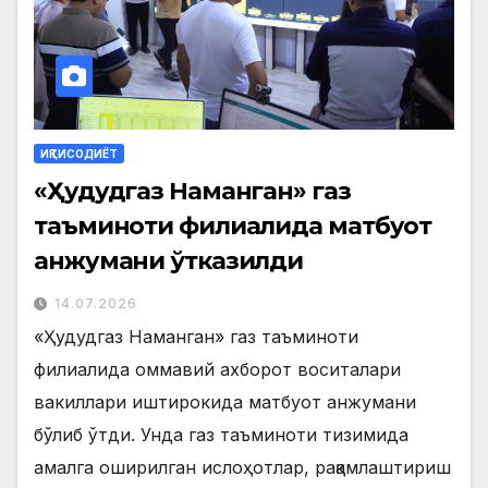
ИҚТИСОДИЁТ
«Ҳудудгаз Наманган» газ
таъминоти филиалида матбуот
анжумани ўтказилди
14.07.2026
«Ҳудудгаз Наманган» газ таъминоти
филиалида оммавий ахборот воситалари
вакиллари иштирокида матбуот анжумани
бўлиб ўтди. Унда газ таъминоти тизимида
амалга оширилган ислоҳотлар, рақамлаштириш