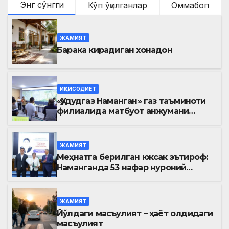
Энг сўнгги
Кўп ўқилганлар
Оммабоп
ЖАМИЯТ
Барака кирадиган хонадон
ИҚТИСОДИЁТ
«Ҳудудгаз Наманган» газ таъминоти
филиалида матбуот анжумани
ўтказилди
ЖАМИЯТ
Меҳнатга берилган юксак эътироф:
Наманганда 53 нафар нуроний
«Меҳнат фахрийси» кўкрак нишони
билан тақдирланди
ЖАМИЯТ
Йўлдаги масъулият – ҳаёт олдидаги
масъулият