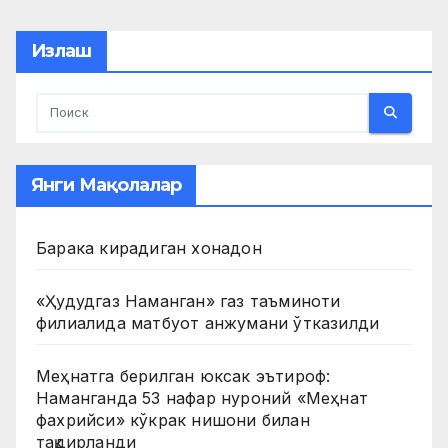
pagination
Излаш
Янги Мақолалар
Барака кирадиган хонадон
«Ҳудудгаз Наманган» газ таъминоти
филиалида матбуот анжумани ўтказилди
Меҳнатга берилган юксак эътироф:
Наманганда 53 нафар нуроний «Меҳнат
фахрийси» кўкрак нишони билан
тақдирланди