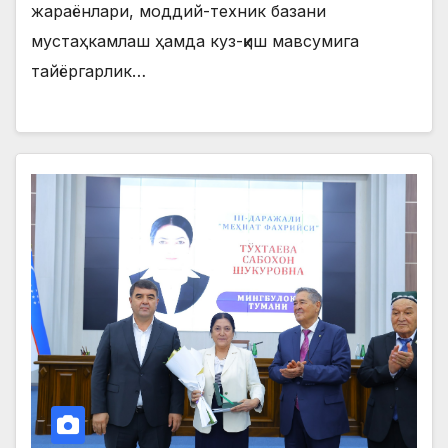
жараёнлари, моддий-техник базани
мустаҳкамлаш ҳамда куз-қиш мавсумига
тайёргарлик…