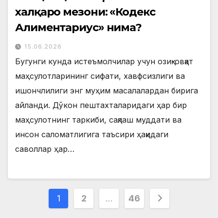
халқаро мезони: «Кодекс
Алиментариус» нима?
15.06.2026
Бугунги кунда истеъмолчилар учун озиқ-овқат
маҳсулотларининг сифати, хавфсизлиги ва
ишончлилиги энг муҳим масалалардан бирига
айланди. Дўкон пештахталаридаги ҳар бир
маҳсулотнинг таркиби, сақлаш муддати ва
инсон саломатлигига таъсири ҳақидаги
саволлар ҳар…
Posts
1
2
…
46