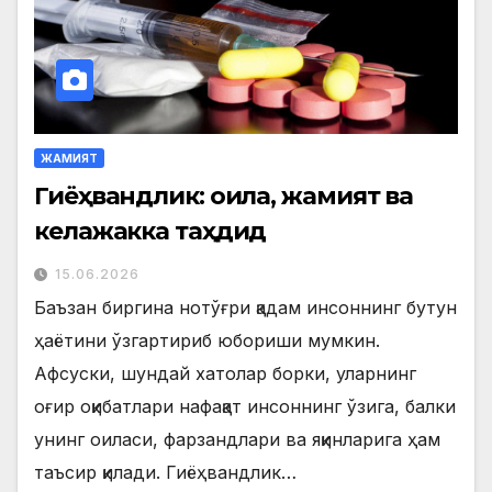
ЖАМИЯТ
Гиёҳвандлик: оила, жамият ва
келажакка таҳдид
15.06.2026
Баъзан биргина нотўғри қадам инсоннинг бутун
ҳаётини ўзгартириб юбориши мумкин.
Афсуски, шундай хатолар борки, уларнинг
оғир оқибатлари нафақат инсоннинг ўзига, балки
унинг оиласи, фарзандлари ва яқинларига ҳам
таъсир қилади. Гиёҳвандлик…