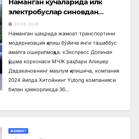
Наманган кўчаларида илк
электробуслар синовдан
ўтмоқда
23.05.2026
Наманган шаҳрида жамоат транспортини
модернизация қилиш бўйича янги ташаббус
амалга оширилмоқда. «Экспресс Долина»
қўшма корхонаси МЧЖ раҳбари Алишер
Дадахановнинг маълум қилишича, компания
2024 йилда Хитойнинг Yutong компанияси
билан ҳамкорликда 36…
ЖАМИЯТ