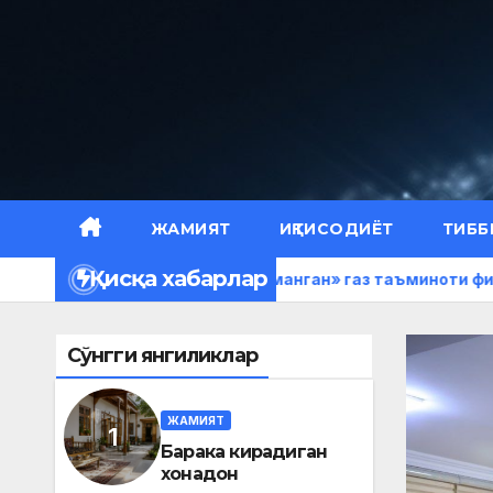
Skip
to
content
ЖАМИЯТ
ИҚТИСОДИЁТ
ТИББ
Қисқа хабарлар
н
«Ҳудудгаз Наманган» газ таъминоти филиалида мат
Сўнгги янгиликлар
ЖАМИЯТ
Барака кирадиган
хонадон