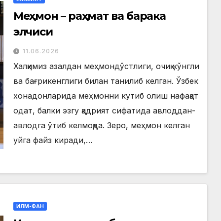
Меҳмон – раҳмат ва барака
элчиси
11.06.2026
Халқимиз азалдан меҳмондўстлиги, очиқ кўнгли
ва бағрикенглиги билан танилиб келган. Ўзбек
хонадонларида меҳмонни кутиб олиш нафақат
одат, балки эзгу қадрият сифатида авлоддан-
авлодга ўтиб келмоқда. Зеро, меҳмон келган
уйга файз киради,…
ИЛМ-ФАН