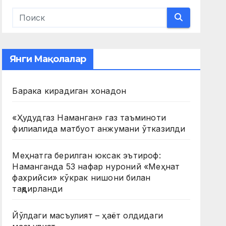
Янги Мақолалар
Барака кирадиган хонадон
«Ҳудудгаз Наманган» газ таъминоти
филиалида матбуот анжумани ўтказилди
Меҳнатга берилган юксак эътироф:
Наманганда 53 нафар нуроний «Меҳнат
фахрийси» кўкрак нишони билан
тақдирланди
Йўлдаги масъулият – ҳаёт олдидаги