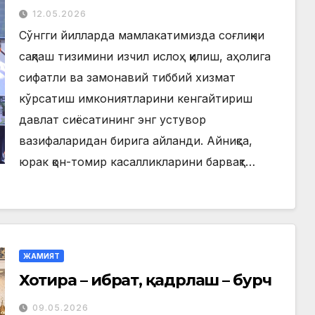
филиали фойдаланишга
12.05.2026
топширилди
Сўнгги йилларда мамлакатимизда соғлиқни
сақлаш тизимини изчил ислоҳ қилиш, аҳолига
сифатли ва замонавий тиббий хизмат
кўрсатиш имкониятларини кенгайтириш
давлат сиёсатининг энг устувор
вазифаларидан бирига айланди. Айниқса,
юрак қон-томир касалликларини барвақт…
ЖАМИЯТ
Хотира – ибрат, қадрлаш – бурч
09.05.2026