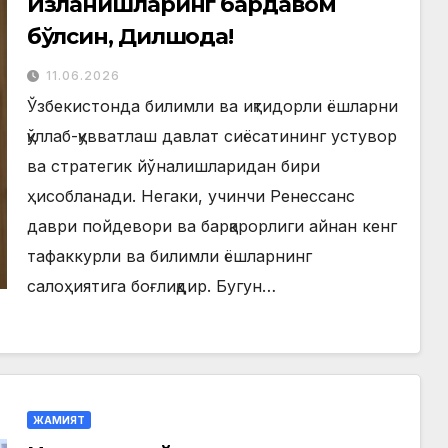
Изланишларинг бардавом
бўлсин, Дилшода!
11.06.2026
Ўзбекистонда билимли ва иқтидорли ёшларни
қўллаб-қувватлаш давлат сиёсатининг устувор
ва стратегик йўналишларидан бири
ҳисобланади. Негаки, учинчи Ренессанс
даври пойдевори ва барқарорлиги айнан кенг
тафаккурли ва билимли ёшларнинг
салоҳиятига боғлиқдир. Бугун…
ЖАМИЯТ