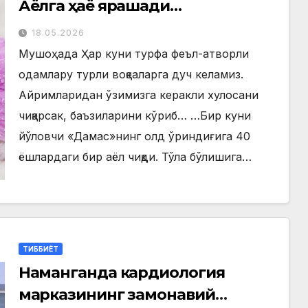
Аёлга ҳаё ярашади…
18.05.2026
Мушоҳада Ҳар куни турфа феъл-атворли
одамлару турли воқеаларга дуч келамиз.
Айримларидан ўзимизга керакли хулосани
чиқарсак, баъзиларини кўриб… …Бир куни
йўловчи «Дамас»нинг олд ўриндиғига 40
ёшлардаги бир аёл чиқди. Тўла бўлишига…
ТИББИЁТ
Наманганда кардиология
марказининг замонавий