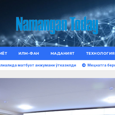
ИЁТ
ИЛМ-ФАН
МАДАНИЯТ
ТЕХНОЛОГИЯ
буот анжумани ўтказилди
Меҳнатга берилган юксак э