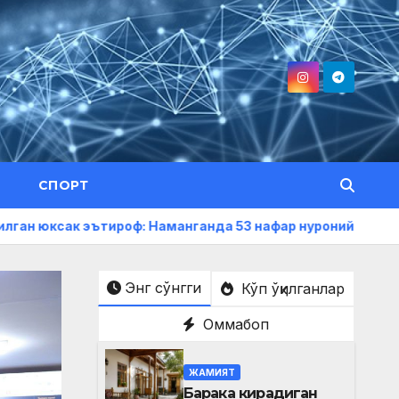
СПОРТ
ътироф: Наманганда 53 нафар нуроний «Меҳнат фахрийси»
Энг сўнгги
Кўп ўқилганлар
Оммабоп
ЖАМИЯТ
Барака кирадиган