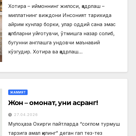
Хотира – иймоннинг жилоси, қадрлаш –
миллатнинг виждони Инсоният тарихида
айрим кунлар борки, улар оддий сана эмас
қалбларни уйғотувчи, ўтмишга назар солиб,
бугунни англашга ундовчи маънавий
кўзгудир. Хотира ва қадрлаш…
ЖАМИЯТ
Жон – омонат, уни асранг!
27.04.2026
Мулоҳаза Охирги пайтларда “соғлом турмуш
тарзига амал қилинг” деган гап тез-тез