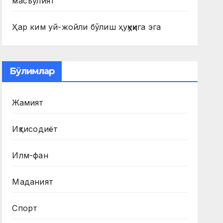
масъулият
Ҳар ким уй-жойли бўлиш ҳуқуқига эга
Бўлимлар
Жамият
Иқтисодиёт
Илм-фан
Маданият
Спорт